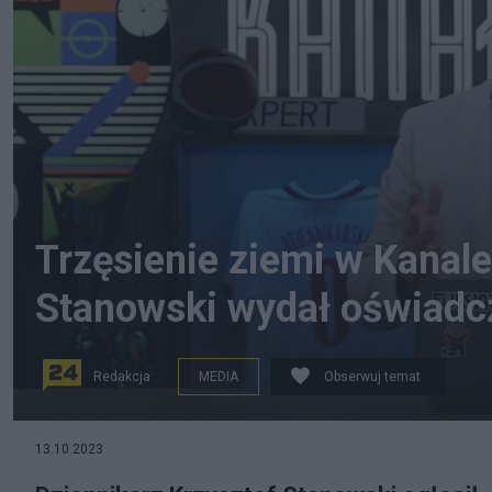
Trzęsienie ziemi w Kanal
Stanowski wydał oświadc
Redakcja
MEDIA
Obserwuj temat
na zdjęciu: dziennikarz i współwłaściciel Kanału Sport
13.10.2023
YouTube.com/Kanał Sportowy