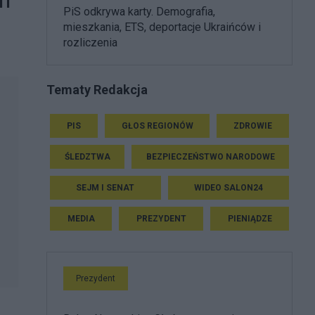
 i
PiS odkrywa karty. Demografia,
mieszkania, ETS, deportacje Ukraińców i
rozliczenia
Tematy Redakcja
PIS
GŁOS REGIONÓW
ZDROWIE
ŚLEDZTWA
BEZPIECZEŃSTWO NARODOWE
SEJM I SENAT
WIDEO SALON24
MEDIA
PREZYDENT
PIENIĄDZE
Prezydent