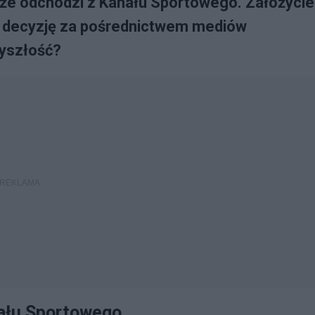
 że odchodzi z Kanału Sportowego. Założyciel
ą decyzję za pośrednictwem mediów
zyszłość?
nału Sportowego