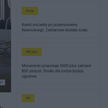
Rosja
Kreml wściekły po przemówieniu
Nawrockiego. Zacharowa dostała szału
800 plus
Morawiecki proponuje 3600 plus zamiast
800 złotych. Środki dla rodzin byłyby
ogromne
37
PiS