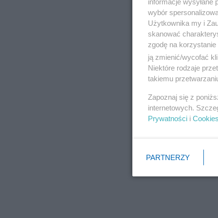
informacje wysyłane 
wybór spersonalizowan
Użytkownika my i Zau
skanować charakterys
zgodę na korzystanie 
ją zmienić/wycofać kl
Niektóre rodzaje prz
takiemu przetwarzaniu
Zapoznaj się z poniż
internetowych. Szcze
Prywatności
i
Cookie
PARTNERZY