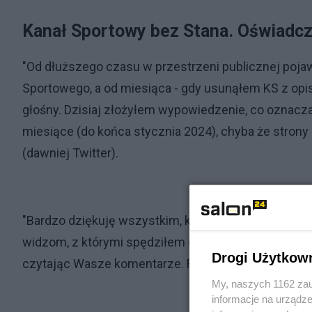
Kanał Sportowy bez Stana. Oświadc
"Od dłuższego czasu w przestrzeni publicznej poja
Sportowego, a od miesiąca - gdy usunąłem KS z opi
głośny. Dzisiaj złożyłem wypowiedzenie, co oznacz
miesiące (do końca stycznia 2024), chyba że strony
(dawniej Twitter).
"Bardzo dziękuję wszystkim, którzy tworzyli ze mną
widzom, z którymi spędziłem ostatnie blisko cztery
Drogi Użytkow
czytając Wasze komentarze. Fajnie było! I może jes
My, naszych 1162 zau
informacje na urządze