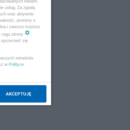
alizowanych reklam,
ie usług. Za zgodą
ych oraz aktywnie
watność, prosimy o
wolna i zawsze możesz
m rogu strony
.
sprzeciwić się
 naszych serwisów
esz w
Polityce
AKCEPTUJĘ