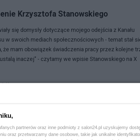
zenie Krzysztofa Stanowskiego
wiały się domysły dotyczące mojego odejścia z Kanału
su w swoich mediach społecznościowych - temat stał si
a, że mam obowiązek świadczenia pracy przez kolejne tr
 ustalą inaczej" - czytamy we wpisie Stanowskiego na X
Reklama
 ten ekscytujący projekt. Przede wszystkim dziękuję
 lata - czy też rozmawiając podczas programów, czy też
niku,
zcze będzie" - dodał na koniec Stanowski.
fanych partnerów oraz inne podmioty z salon24.pl uzyskujemy dost
niu oraz przetwarzamy dane osobowe, takie jak unikalne identyfikat