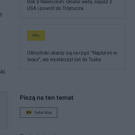
Rok z Nawrockim. Głośne weta, sojusz z
USA i powrót do Trójmorza
e
Film
Olbrychski skarży się na rząd. "Napluł mi w
twarz", ale wystarczył list do Tuska
ski
Piszą na ten temat
Rafał Woś