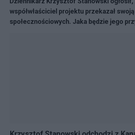
Dziennikarz Krzysztof Stanowski ogłosił,
współwłaściciel projektu przekazał swoj
społecznościowych. Jaka będzie jego pr
Krzysztof Stanowski odchodzi z Ka