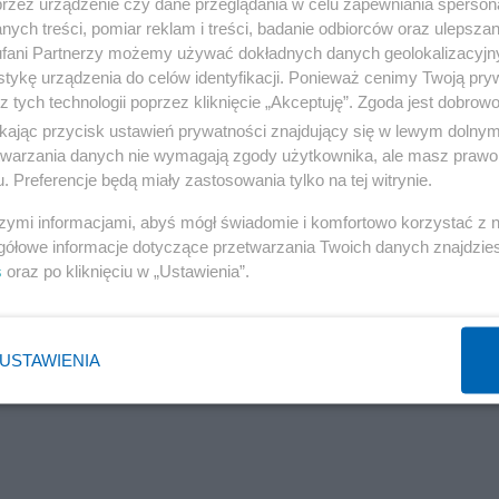
przez urządzenie czy dane przeglądania w celu zapewniania sperson
ych treści, pomiar reklam i treści, badanie odbiorców oraz ulepszan
fani Partnerzy możemy używać dokładnych danych geolokalizacyjn
tykę urządzenia do celów identyfikacji. Ponieważ cenimy Twoją pry
z tych technologii poprzez kliknięcie „Akceptuję”. Zgoda jest dobro
ikając przycisk ustawień prywatności znajdujący się w lewym dolny
etwarzania danych nie wymagają zgody użytkownika, ale masz prawo 
. Preferencje będą miały zastosowania tylko na tej witrynie.
szymi informacjami, abyś mógł świadomie i komfortowo korzystać z
gółowe informacje dotyczące przetwarzania Twoich danych znajdzi
s
oraz po kliknięciu w „Ustawienia”.
USTAWIENIA