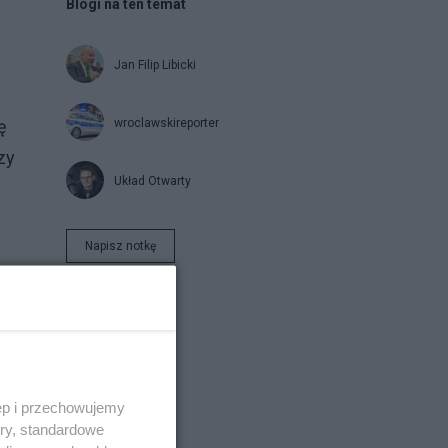
Blogi na ten temat
Jan Filip Libicki
wroclawskireporter
ę
zy
Układ Otwarty
Napisz notkę
ęp i przechowujemy
ory, standardowe