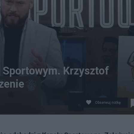
e Sportowym. Krzysztof
zenie
Obserwuj notkę
owego Krzysztof Stanowski. źródło zdjęcia: