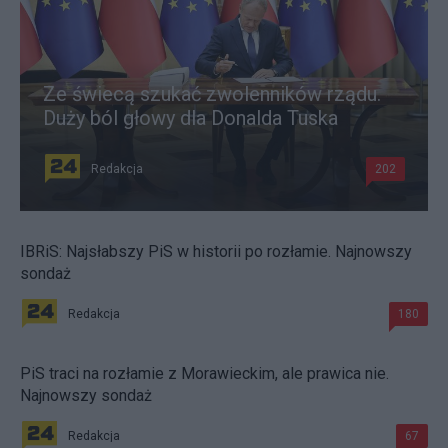
Ze świecą szukać zwolenników rządu.
Duży ból głowy dla Donalda Tuska
Redakcja
202
IBRiS: Najsłabszy PiS w historii po rozłamie. Najnowszy
sondaż
Redakcja
180
PiS traci na rozłamie z Morawieckim, ale prawica nie.
Najnowszy sondaż
Redakcja
67