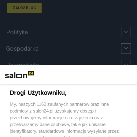
ZAŁÓŻ BLOG
Polityka
Gospodarka
Rozmaitości
Technologie
Drogi Użytkowniku,
Sport
My, naszych 1162 zaufanych partnerów oraz inne
podmioty z salon24.pl uzyskujemy dostęp i
Społeczeństwo
przechowujemy informacje na urządzeniu oraz
przetwarzamy dane osobowe, takie jak unikalne
Kultura
identyfikatory, standardowe informacje wysyłane przez