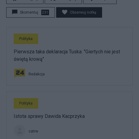
Skomentuj
231
Obserwuj notkę
Polityka
Pierwsza taka deklaracja Tuska. "Giertych nie jest
świętą krową"
Redakcja
Polityka
Istota sprawy Dawida Kacprzyka
catrw