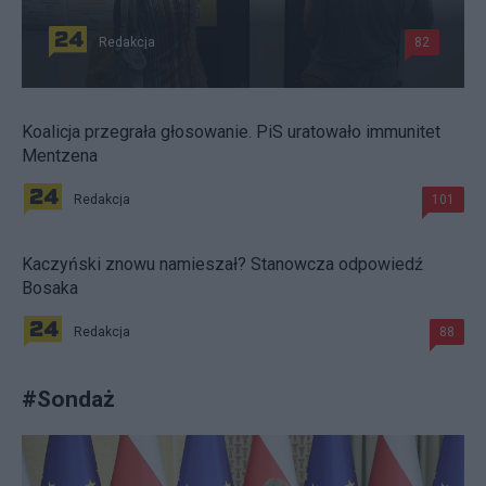
Redakcja
82
Koalicja przegrała głosowanie. PiS uratowało immunitet
Mentzena
Redakcja
101
Kaczyński znowu namieszał? Stanowcza odpowiedź
Bosaka
Redakcja
88
#
Sondaż