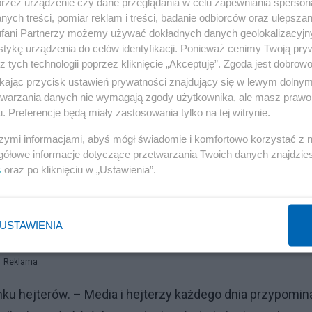
przez urządzenie czy dane przeglądania w celu zapewniania sperson
ych treści, pomiar reklam i treści, badanie odbiorców oraz ulepszan
fani Partnerzy możemy używać dokładnych danych geolokalizacyjn
tykę urządzenia do celów identyfikacji. Ponieważ cenimy Twoją pry
z tych technologii poprzez kliknięcie „Akceptuję”. Zgoda jest dobro
ikając przycisk ustawień prywatności znajdujący się w lewym dolny
etwarzania danych nie wymagają zgody użytkownika, ale masz prawo 
nie widzę w niej żadnego sensu (...) W nocy z 14 na 15 l
. Preferencje będą miały zastosowania tylko na tej witrynie.
a? Ja umarłam razem z nim. Mnie nie ma. Nie istnieję. 
szymi informacjami, abyś mógł świadomie i komfortowo korzystać z
łowa zrozpaczonej kobiety.
gółowe informacje dotyczące przetwarzania Twoich danych znajdzi
s
oraz po kliknięciu w „Ustawienia”.
 poddawać. Jak wyjaśnia, winny tragedii nie jest stricte 
ponad kilometr przed miejscem zdarzenia. - Winni są
USTAWIENIA
a Peretti.
Reklama
nku hejterów. – Media i hejterzy każdego dnia przypomin