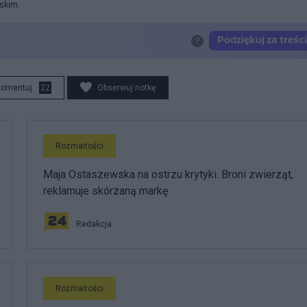
rskim.
komentuj
22
Obserwuj notkę
Rozmaitości
Maja Ostaszewska na ostrzu krytyki. Broni zwierząt,
reklamuje skórzaną markę
Redakcja
Rozmaitości