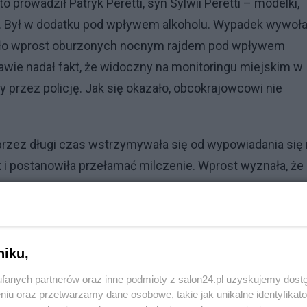
 prowadził Patryk Peretti, syn Sylwii Peretti – modelki,
a". Był w dodatku pod wpływem alkoholu. Wypadek wywoła
było wprost oburzonych nocnym rajdem pod wpływem
wie nadał fakt, że widoczny na monitoringu miejskim w
 przez policję. Jak się okazało, obcokrajowcowi nie
, przez długi czas wstrzymywała się od wypowiadania się
 i postanowiła przełamać milczenie. Wprost wyznała, że 
Reklama
niku,
fanych partnerów oraz inne podmioty z salon24.pl uzyskujemy dost
 niskich pobudek. Dla dobra swojej psychiki
niu oraz przetwarzamy dane osobowe, takie jak unikalne identyfikat