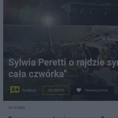
Sylwia Peretti o rajdzie s
cała czwórka"
Redakcja
CELEBRYCI
Obserwuj temat
25.10.2023