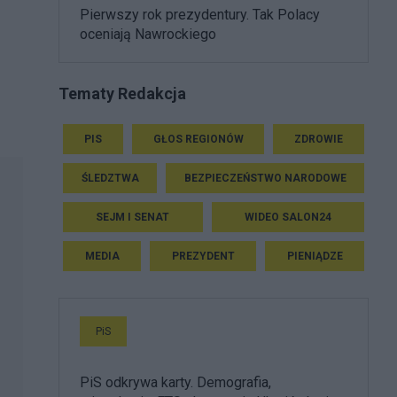
Pierwszy rok prezydentury. Tak Polacy
oceniają Nawrockiego
Tematy Redakcja
PIS
GŁOS REGIONÓW
ZDROWIE
ŚLEDZTWA
BEZPIECZEŃSTWO NARODOWE
SEJM I SENAT
WIDEO SALON24
MEDIA
PREZYDENT
PIENIĄDZE
PiS
PiS odkrywa karty. Demografia,