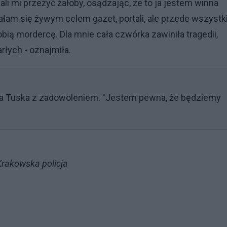
 dali mi przeżyć żałoby, osądzając, że to ja jestem winna
tałam się żywym celem gazet, portali, ale przede wszyst
 robią mordercę. Dla mnie cała czwórka zawiniła tragedii,
rłych - oznajmiła.
ita Tuska z zadowoleniem. "Jestem pewna, że będziemy
Krakowska policja