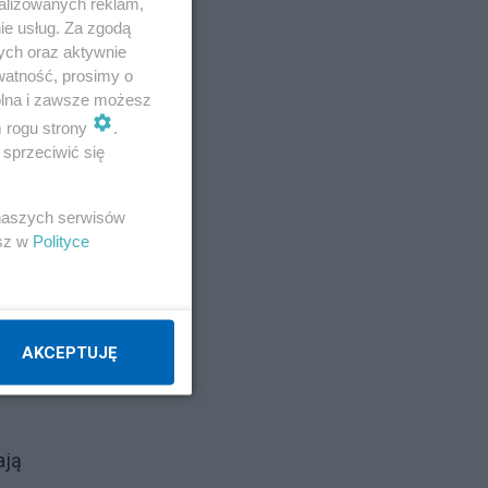
alizowanych reklam,
ie usług. Za zgodą
ych oraz aktywnie
watność, prosimy o
wolna i zawsze możesz
m rogu strony
.
sprzeciwić się
ipca
Nie
 naszych serwisów
esz w
Polityce
jej
AKCEPTUJĘ
ają