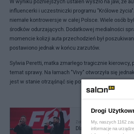
W wyniku późniejszych ustaleń wyszło na jaw, że auto
influencerki i uczestniczki programu "Królowe życi
niemałe kontrowersje w całej Polsce. Wiele osób 
środków odurzających. Dodatkowej medialności spra
momencie kolizji auta przechodzień był poszukiwany
postawiono jednak w końcu zarzutów.
Sylwia Peretti, matka zmarłego tragicznie kierowcy
temat sprawy. Na łamach "Vivy" otworzyła się jednak
jest w stanie otrząśnąć się po tragedii.
Drogi Użytkow
My, naszych 1162 zau
Zobacz także
Dlaczego freak-fighty? Z
informacje na urządze