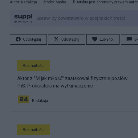
Autor: Redakcja
Źródło: Media
© Artykuł jest chroniony prawem auto
Udostępnij
Udostępnij
Lubię to!
S
Rozmaitości
Aktor z "M jak miłość" zaatakował fizycznie posłów
PiS. Prokuratura ma wytłumaczenie
Redakcja
Rozmaitości