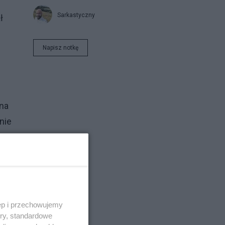
Sarkastyczny
ł
Napisz notkę
 na
nie
ęp i przechowujemy
ory, standardowe