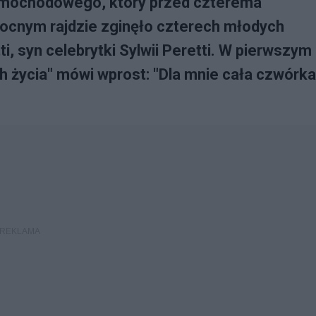
mochodowego, który przed czterema
nocnym rajdzie zginęło czterech młodych
, syn celebrytki Sylwii Peretti. W pierwszym
h życia" mówi wprost: "Dla mnie cała czwórka