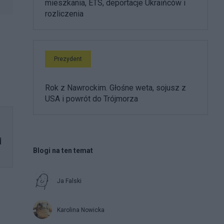
mieszkania, ETS, deportacje Ukraińców i
rozliczenia
Prezydent
Rok z Nawrockim. Głośne weta, sojusz z
USA i powrót do Trójmorza
d
Blogi na ten temat
Ja Falski
Karolina Nowicka