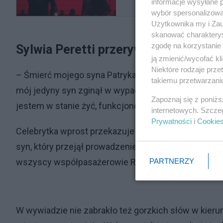
informacje wysyłane 
wybór spersonalizowan
Użytkownika my i Zau
skanować charakterys
zgodę na korzystanie 
Sylwia Peretti przerywa milczenie
ją zmienić/wycofać kl
Niektóre rodzaje prz
– Śmierć mojego syna Patryka wydarzyła się po nic i 
takiemu przetwarzaniu
mój jedyny syn zginął w wypadku samochodowym. A j
Zapoznaj się z poniż
jestem w stanie żyć, funkcjonować normalnie – to s
internetowych. Szcze
Prywatności
i
Cookie
Celebrytka wprost przekazuje też, że nie zamierza się
syn, który przejął prowadzenie samochodu na nieco 
PARTNERZY
wszyscy współpasażerowie Renaulta - twierdzi Sylwi
W wywiadzie nie zabrakło też gorzkich słów w kieru