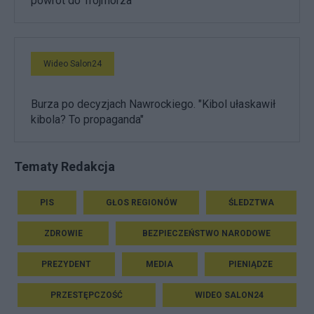
powrót do Trójmorza
Wideo Salon24
Burza po decyzjach Nawrockiego. "Kibol ułaskawił
kibola? To propaganda"
Tematy Redakcja
PIS
GŁOS REGIONÓW
ŚLEDZTWA
ZDROWIE
BEZPIECZEŃSTWO NARODOWE
PREZYDENT
MEDIA
PIENIĄDZE
PRZESTĘPCZOŚĆ
WIDEO SALON24