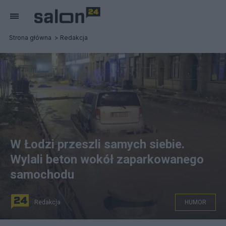
Strona główna
Redakcja
W Łodzi przeszli samych siebie.
Wylali beton wokół zaparkowanego
samochodu
Redakcja
HUMOR
Auto na ul. Legionów w Łodzi. Fot. Facebook/Rumski Fiat