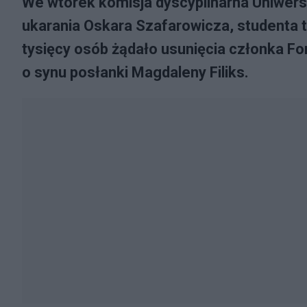
We wtorek komisja dyscyplinarna Uniwer
ukarania Oskara Szafarowicza, studenta tej
tysięcy osób żądało usunięcia członka Fo
o synu posłanki Magdaleny Filiks.