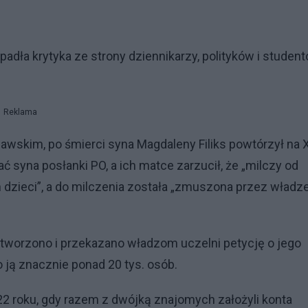
padła krytyka ze strony dziennikarzy, polityków i studen
Reklama
awskim, po śmierci syna Magdaleny Filiks powtórzył na 
 syna posłanki PO, a ich matce zarzucił, że „milczy od
m dzieci”, a do milczenia została „zmuszona przez władz
 utworzono i przekazano władzom uczelni petycję o jego
 ją znacznie ponad 20 tys. osób.
2 roku, gdy razem z dwójką znajomych założyli konta