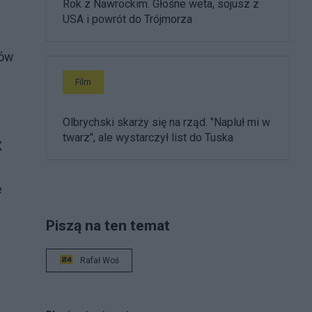
Rok z Nawrockim. Głośne weta, sojusz z
USA i powrót do Trójmorza
tów
Film
Olbrychski skarży się na rząd. "Napluł mi w
twarz", ale wystarczył list do Tuska
X
e
Piszą na ten temat
Rafał Woś