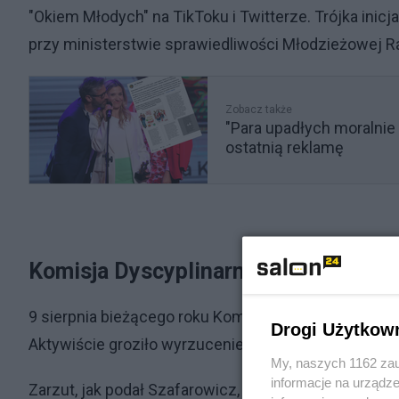
"Okiem Młodych" na TikToku i Twitterze. Trójka inic
przy ministerstwie sprawiedliwości Młodzieżowej R
Zobacz także
"Para upadłych moralnie
ostatnią reklamę
Komisja Dyscyplinarna UW zdecydow
9 sierpnia bieżącego roku Komisja Dyscyplinarna U
Drogi Użytkow
Aktywiście groziło wyrzucenie z uczelni.
My, naszych 1162 zau
informacje na urządze
Zarzut, jak podał Szafarowicz, dotyczył jego „akty