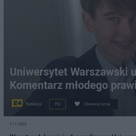
Uniwersytet Warszawski u
Komentarz młodego praw
Redakcja
PIS
Obserwuj temat
Oskar Szafarowicz. Fot. X/Oskar Szafarowicz
7.11.2023