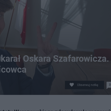
karał Oskara Szafarowicza.
icowca
3
Obserwuj notkę