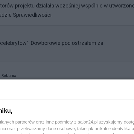
jatorów projektu działała wcześniej wspólnie w utworzone
adzie Sprawiedliwości.
 celebrytów". Dowborowie pod ostrzałem za
Reklama
ała ws. Szafarowicza
W rozpoczęła przeciwko niemu postępowanie karne.
niku,
fanych partnerów oraz inne podmioty z salon24.pl uzyskujemy dost
niu oraz przetwarzamy dane osobowe, takie jak unikalne identyfikat
wności publicznej, w tym w mediach społecznościowych”,