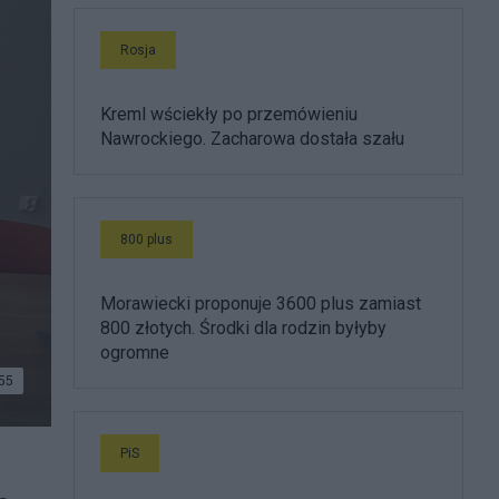
Rosja
Kreml wściekły po przemówieniu
Nawrockiego. Zacharowa dostała szału
800 plus
Morawiecki proponuje 3600 plus zamiast
800 złotych. Środki dla rodzin byłyby
ogromne
55
PiS