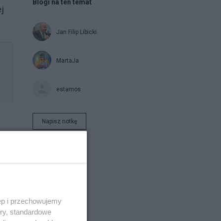
Blogi na ten temat
j
Jan Filip Libicki
MartaJa
estamos
Napisz notkę
ęp i przechowujemy
ory, standardowe