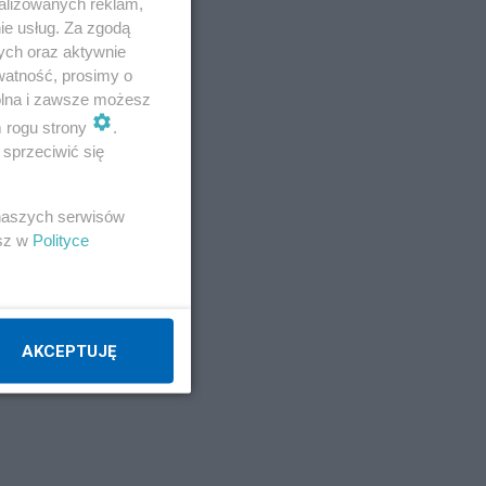
alizowanych reklam,
ie usług. Za zgodą
ych oraz aktywnie
watność, prosimy o
wolna i zawsze możesz
m rogu strony
.
sprzeciwić się
 naszych serwisów
esz w
Polityce
AKCEPTUJĘ