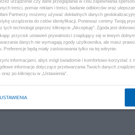
przez urządzenie czy dane przeglądania w celu zapewniania sperson
studenta”.
ych treści, pomiar reklam i treści, badanie odbiorców oraz ulepszan
fani Partnerzy możemy używać dokładnych danych geolokalizacyjn
tykę urządzenia do celów identyfikacji. Ponieważ cenimy Twoją pry
kara Szafarowicza przez ponad półtorej godziny.
z tych technologii poprzez kliknięcie „Akceptuję”. Zgoda jest dobro
ikając przycisk ustawień prywatności znajdujący się w lewym dolny
Reklama
etwarzania danych nie wymagają zgody użytkownika, ale masz prawo 
. Preferencje będą miały zastosowania tylko na tej witrynie.
szymi informacjami, abyś mógł świadomie i komfortowo korzystać z
gółowe informacje dotyczące przetwarzania Twoich danych znajdzi
cz pozostaje na uczelni, ale za swoje wpisy
s
oraz po kliknięciu w „Ustawienia”.
śnie zaznaczono: każde kolejne niewłaściwe
będzie relegowanie z uczelni.
USTAWIENIA