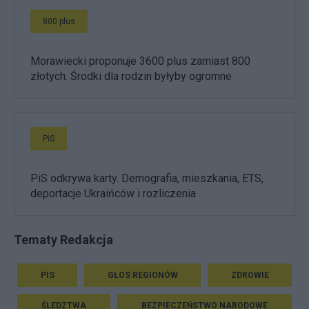
800 plus
Morawiecki proponuje 3600 plus zamiast 800
złotych. Środki dla rodzin byłyby ogromne
PiS
PiS odkrywa karty. Demografia, mieszkania, ETS,
deportacje Ukraińców i rozliczenia
Tematy Redakcja
PIS
GŁOS REGIONÓW
ZDROWIE
ŚLEDZTWA
BEZPIECZEŃSTWO NARODOWE