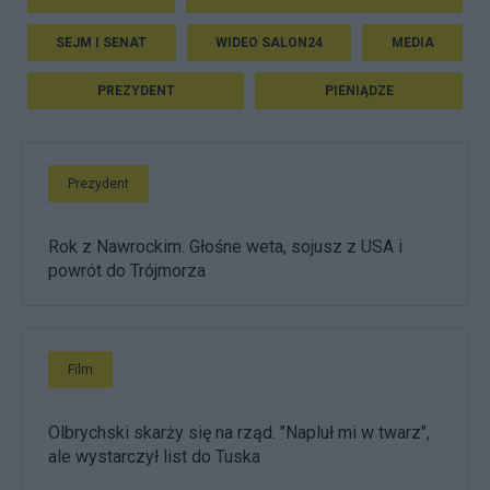
SEJM I SENAT
WIDEO SALON24
MEDIA
PREZYDENT
PIENIĄDZE
Prezydent
Rok z Nawrockim. Głośne weta, sojusz z USA i
powrót do Trójmorza
Film
Olbrychski skarży się na rząd. "Napluł mi w twarz",
ale wystarczył list do Tuska