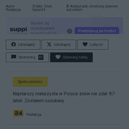
Autor:
Źródło: Onet,
© Artykuł jest chroniony prawem
Redakcja
Salon24
autorskim.
Udostępnij
Udostępnij
Lubię to!
Skomentuj
81
Obserwuj notkę
Społeczeństwo
Najstarszy maturzysta w Polsce znów nie zdał. 87-
latek: Zostałem oszukany
Redakcja