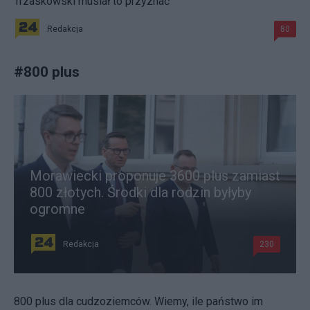
Trzaskowski musiał to przyznać
Redakcja
80
#
800 plus
Morawiecki proponuje 3600 plus zamiast
800 złotych. Środki dla rodzin byłyby
ogromne
Redakcja
230
800 plus dla cudzoziemców. Wiemy, ile państwo im