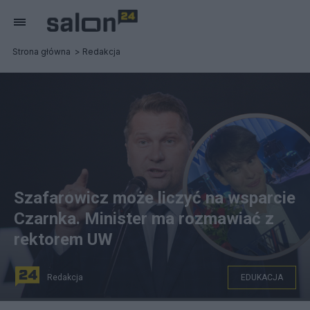
Strona główna
Redakcja
Szafarowicz może liczyć na wsparcie
Czarnka. Minister ma rozmawiać z
rektorem UW
Redakcja
EDUKACJA
Fot. PAP/Marcin Obara, Twitter/@Szafarowicz2001