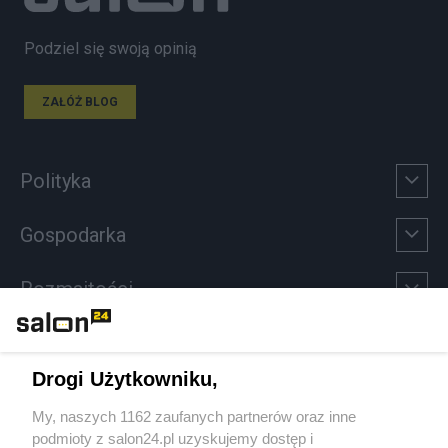
Podziel się swoją opinią
ZAŁÓŻ BLOG
Polityka
Gospodarka
Rozmaitości
Technologie
Drogi Użytkowniku,
Sport
My, naszych 1162 zaufanych partnerów oraz inne
podmioty z salon24.pl uzyskujemy dostęp i