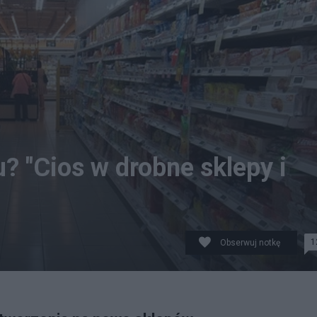
? "Cios w drobne sklepy i
1
Obserwuj notkę
lowych niedziel. Były lider Solidarności wskzuje na