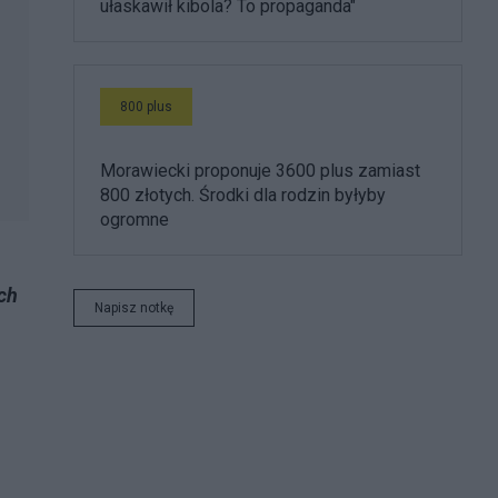
ułaskawił kibola? To propaganda"
800 plus
Morawiecki proponuje 3600 plus zamiast
800 złotych. Środki dla rodzin byłyby
ogromne
ch
Napisz notkę