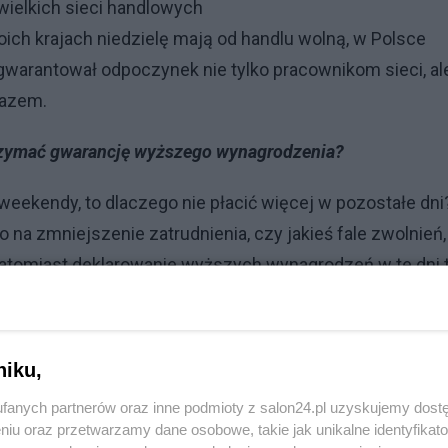
wielkich sieci handlowych
oich krajach niedzielę mają od handlu wolną, w Polsce
agwarantował odpoczynek nie tylko pracownikom sieci, al
razem.
trzymać gwarancję wyższego wynagrodzenia?
 weekendy, to dlaczego nie płacić więcej w pozostałe dni
o na zmniejszenie zatrudnienia, czy jakieś fale zwolnień,
Natomiast deklarowanie wyższych wynagrodzeń w te dni 
egatywnych skutków dla wszystkich innych branż. Nie
rzypomnę, że ograniczenie, bo przecież nie zakaz handlu
ięcie handlu w wielkich sklepach stworzyło dodatkowe po
niku,
in, teatrów. To jest po prostu interes polskiej gospodarki
fanych partnerów oraz inne podmioty z salon24.pl uzyskujemy dost
 w niedzielę. W większości krajów już w sobotę po połud
niu oraz przetwarzamy dane osobowe, takie jak unikalne identyfikat