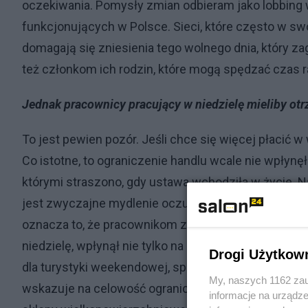
oczekiwania. Pomysły zmian odbieram jako lobbing 
funkcjonujących w Polsce. Sieci, które często w sw
domagają się zniesienia tego wolnego dnia, który z
też członkom ich rodzin, które mogą spędzać czas 
Jednak pracownicy pracujący w niedzielę mieliby o
To jest pewien pozór. Jeśli chce się więcej płacić w
Co istotne, to ograniczenie handlu wcale nie wpłynęł
którymi straszono, gdy ustawa wchodziła w życie. 
jest zwyczajne mydlenie oczu i nie niweluje tych n
oznacza to, że pracownikom zapłaci się więcej. A p
niedzielę, wpłynął nie tylko na pracowników. Zamkn
Drogi Użytkow
dla turystyki weekendowej, sportu, kultury masowej, k
My, naszych 1162 zau
wskazuje na celowość ograniczenia handlu, nie tylko
informacje na urządze