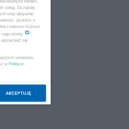
alizowanych reklam,
ie usług. Za zgodą
ych oraz aktywnie
watność, prosimy o
wolna i zawsze możesz
m rogu strony
.
sprzeciwić się
 naszych serwisów
esz w
Polityce
AKCEPTUJĘ