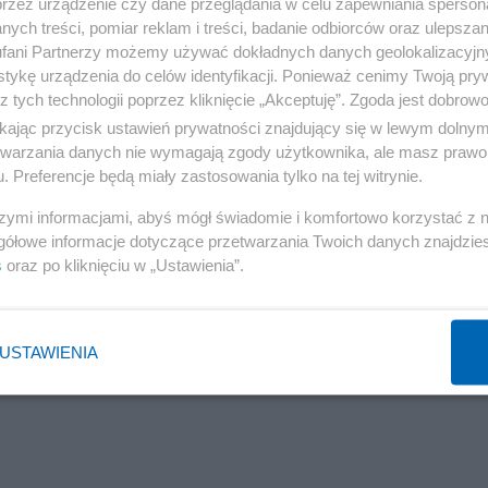
przez urządzenie czy dane przeglądania w celu zapewniania sperson
ych treści, pomiar reklam i treści, badanie odbiorców oraz ulepszan
fani Partnerzy możemy używać dokładnych danych geolokalizacyjn
tykę urządzenia do celów identyfikacji. Ponieważ cenimy Twoją pry
z tych technologii poprzez kliknięcie „Akceptuję”. Zgoda jest dobro
wy Karpińskiego. Sędzia: marszałek Sejmu nie miał
ikając przycisk ustawień prywatności znajdujący się w lewym dolny
etwarzania danych nie wymagają zgody użytkownika, ale masz prawo 
. Preferencje będą miały zastosowania tylko na tej witrynie.
szymi informacjami, abyś mógł świadomie i komfortowo korzystać z
gółowe informacje dotyczące przetwarzania Twoich danych znajdzi
s
oraz po kliknięciu w „Ustawienia”.
USTAWIENIA