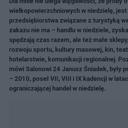
Dla mnie nie ulega wątpliwości, że próby
wielkopowierzchniowych w niedzielę, jest 
przedsiębiorstwa związane z turystyką w
zakazu nie ma – handlu w niedziele, zyska
spędzają czas razem, ale też małe sklepy,
rozwoju sportu, kultury masowej, kin, tea
hotelarstwie, komunikacji regionalnej. P
mówi Salonowi 24 Janusz Śniadek, były 
– 2010, poseł VII, VIII i IX kadencji w la
ograniczającej handel w niedzielę.