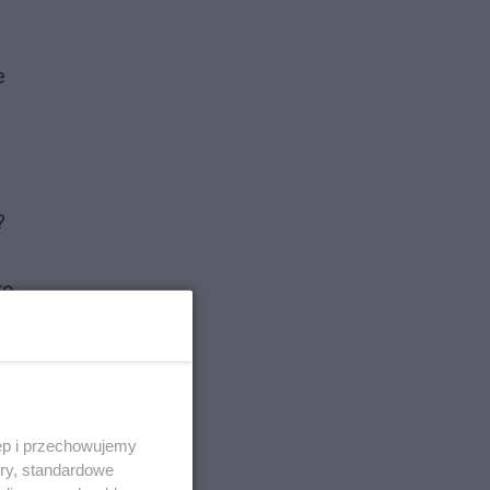
e
?
to
 w
le
,
ęp i przechowujemy
niu
ory, standardowe