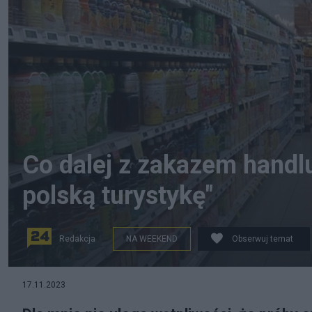
Co dalej z zakazem handlu
polską turystykę"
Redakcja
NA WEEKEND
Obserwuj temat
Nowa sejmowa większość ma różne zdania na temat hand
17.11.2023
pozytywy ich utrzymania Fot. Pixabay