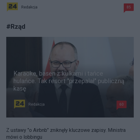
Redakcja
85
#
Rząd
Karaoke, basen z kulkami i tańce
hulańce. Tak resort "przepalał" publiczną
kasę
Redakcja
60
Z ustawy "o Airbnb" zniknęły kluczowe zapisy. Ministra
mówi o lobbingu