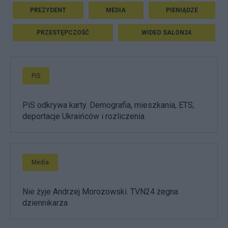
PREZYDENT
MEDIA
PIENIĄDZE
PRZESTĘPCZOŚĆ
WIDEO SALON24
PiS
PiS odkrywa karty. Demografia, mieszkania, ETS,
deportacje Ukraińców i rozliczenia
Media
Nie żyje Andrzej Morozowski. TVN24 żegna
dziennikarza