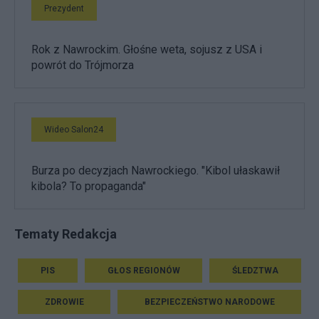
Prezydent
Rok z Nawrockim. Głośne weta, sojusz z USA i
powrót do Trójmorza
Wideo Salon24
Burza po decyzjach Nawrockiego. "Kibol ułaskawił
kibola? To propaganda"
Tematy Redakcja
PIS
GŁOS REGIONÓW
ŚLEDZTWA
ZDROWIE
BEZPIECZEŃSTWO NARODOWE