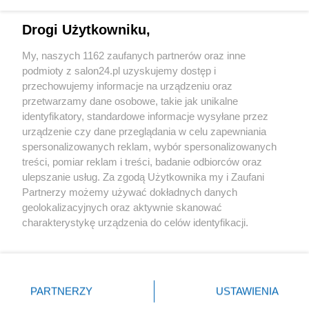
Technologie
Drogi Użytkowniku,
Sport
My, naszych 1162 zaufanych partnerów oraz inne
podmioty z salon24.pl uzyskujemy dostęp i
Społeczeństwo
przechowujemy informacje na urządzeniu oraz
przetwarzamy dane osobowe, takie jak unikalne
Kultura
identyfikatory, standardowe informacje wysyłane przez
urządzenie czy dane przeglądania w celu zapewniania
spersonalizowanych reklam, wybór spersonalizowanych
treści, pomiar reklam i treści, badanie odbiorców oraz
ulepszanie usług. Za zgodą Użytkownika my i Zaufani
X
Facebook
Instagram
Youtube
Partnerzy możemy używać dokładnych danych
geolokalizacyjnych oraz aktywnie skanować
charakterystykę urządzenia do celów identyfikacji.
Web Content Media sp. z o. o. © 2022
Ponieważ cenimy Twoją prywatność, prosimy o zgodę na
korzystanie z tych technologii poprzez kliknięcie
„Akceptuję”. Zgoda jest dobrowolna i zawsze możesz ją
Pomoc
O nas
Praca
Reklama
Kontakt
zmienić/wycofać klikając przycisk ustawień prywatności
PARTNERZY
USTAWIENIA
znajdujący się w lewym dolnym rogu strony
. Niektóre