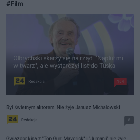
#
Film
Olbrychski skarży się na rząd. "Napluł mi
w twarz", ale wystarczył list do Tuska
Redakcja
104
Był świetnym aktorem. Nie żyje Janusz Michałowski
Redakcja
8
Gwiazdor kina z "Top Gun: Maverick" i "Jumanji" nie żyje.