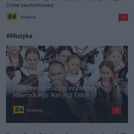
Został zasztyletowany
Redakcja
12
#
Muzyka
Uświetnił rocznicę prezydentury
Nawrockiego. Kim jest Eldo?
Redakcja
78