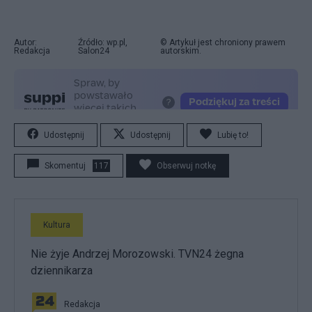
Autor:
Źródło: wp.pl,
© Artykuł jest chroniony prawem
Redakcja
Salon24
autorskim.
Udostępnij
Udostępnij
Lubię to!
Skomentuj
117
Obserwuj notkę
Kultura
Nie żyje Andrzej Morozowski. TVN24 żegna
dziennikarza
Redakcja