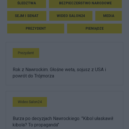
ŚLEDZTWA
BEZPIECZEŃSTWO NARODOWE
SEJM I SENAT
WIDEO SALON24
MEDIA
PREZYDENT
PIENIĄDZE
Prezydent
Rok z Nawrockim. Głośne weta, sojusz z USA i
powrót do Trójmorza
Wideo Salon24
Burza po decyzjach Nawrockiego. "Kibol ułaskawił
kibola? To propaganda"