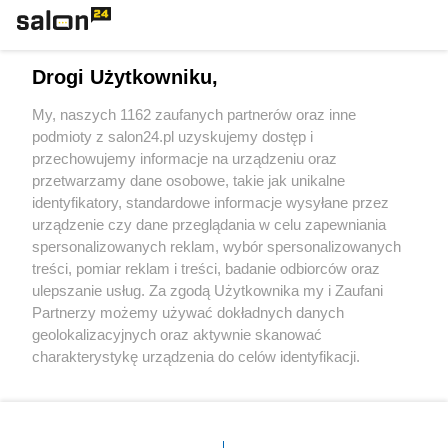
Technologie
Drogi Użytkowniku,
Sport
My, naszych 1162 zaufanych partnerów oraz inne
podmioty z salon24.pl uzyskujemy dostęp i
Społeczeństwo
przechowujemy informacje na urządzeniu oraz
przetwarzamy dane osobowe, takie jak unikalne
Kultura
identyfikatory, standardowe informacje wysyłane przez
urządzenie czy dane przeglądania w celu zapewniania
spersonalizowanych reklam, wybór spersonalizowanych
treści, pomiar reklam i treści, badanie odbiorców oraz
ulepszanie usług. Za zgodą Użytkownika my i Zaufani
X
Facebook
Instagram
Youtube
Partnerzy możemy używać dokładnych danych
geolokalizacyjnych oraz aktywnie skanować
charakterystykę urządzenia do celów identyfikacji.
Web Content Media sp. z o. o. © 2022
Ponieważ cenimy Twoją prywatność, prosimy o zgodę na
korzystanie z tych technologii poprzez kliknięcie
„Akceptuję”. Zgoda jest dobrowolna i zawsze możesz ją
Pomoc
O nas
Praca
Reklama
Kontakt
zmienić/wycofać klikając przycisk ustawień prywatności