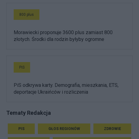
800 plus
Morawiecki proponuje 3600 plus zamiast 800
złotych. Środki dla rodzin byłyby ogromne
PiS
PiS odkrywa karty. Demografia, mieszkania, ETS,
deportacje Ukraińców i rozliczenia
Tematy Redakcja
PIS
GŁOS REGIONÓW
ZDROWIE