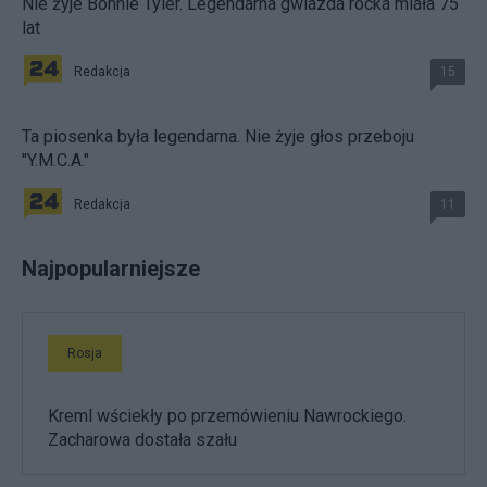
Nie żyje Bonnie Tyler. Legendarna gwiazda rocka miała 75
lat
Redakcja
15
Ta piosenka była legendarna. Nie żyje głos przeboju
"Y.M.C.A."
Redakcja
11
Najpopularniejsze
Rosja
Kreml wściekły po przemówieniu Nawrockiego.
Zacharowa dostała szału