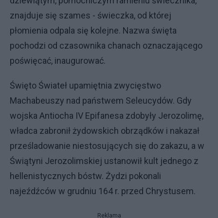
dziewiątym, pomocniczym ramieniu świecznika,
znajduje się szames - świeczka, od której
płomienia odpala się kolejne. Nazwa święta
pochodzi od czasownika chanach oznaczającego
poświęcać, inaugurować.
Święto Świateł upamiętnia zwycięstwo
Machabeuszy nad państwem Seleucydów. Gdy
wojska Antiocha IV Epifanesa zdobyły Jerozolimę,
władca zabronił żydowskich obrządków i nakazał
prześladowanie niestosujących się do zakazu, a w
Świątyni Jerozolimskiej ustanowił kult jednego z
hellenistycznych bóstw. Żydzi pokonali
najeźdźców w grudniu 164 r. przed Chrystusem.
Reklama