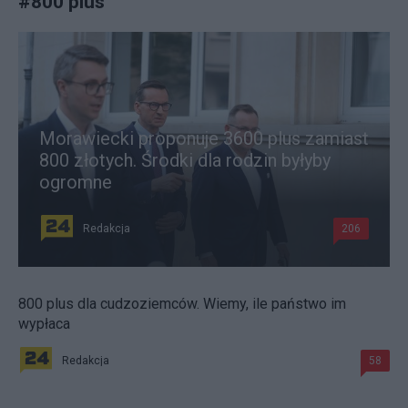
#
800 plus
Morawiecki proponuje 3600 plus zamiast
800 złotych. Środki dla rodzin byłyby
ogromne
Redakcja
206
800 plus dla cudzoziemców. Wiemy, ile państwo im
wypłaca
Redakcja
58