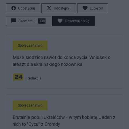
Udostępnij
Udostępnij
Lubię to!
Skomentuj
338
Obserwuj notkę
Społeczeństwo
Może siedzieć nawet do końca życia. Wniosek o
areszt dla ukraińskiego nożownika
Redakcja
Społeczeństwo
Brutalnie pobili Ukraińców - w tym kobietę. Jeden z
nich to "Cycu" z Gromdy