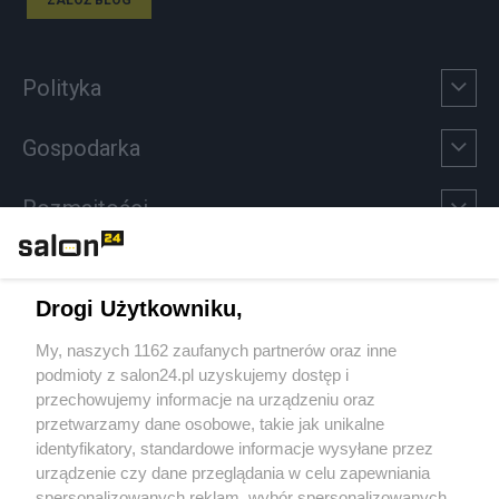
Polityka
Gospodarka
Rozmaitości
Technologie
Drogi Użytkowniku,
Sport
My, naszych 1162 zaufanych partnerów oraz inne
podmioty z salon24.pl uzyskujemy dostęp i
Społeczeństwo
przechowujemy informacje na urządzeniu oraz
przetwarzamy dane osobowe, takie jak unikalne
Kultura
identyfikatory, standardowe informacje wysyłane przez
urządzenie czy dane przeglądania w celu zapewniania
spersonalizowanych reklam, wybór spersonalizowanych