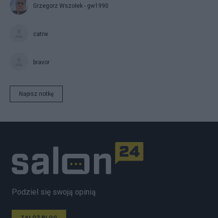
Grzegorz Wszołek - gw1990
catrw
bravor
Napisz notkę
Podziel się swoją opinią
ZAŁÓŻ BLOG