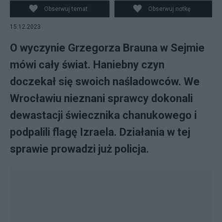
Facebook/Prezydent Wrocławia Jacek Sutryk,
Obserwuj temat
Obserwuj notkę
PAP/Paweł Supernak
15.12.2023
O wyczynie Grzegorza Brauna w Sejmie
mówi cały świat. Haniebny czyn
doczekał się swoich naśladowców. We
Wrocławiu nieznani sprawcy dokonali
dewastacji świecznika chanukowego i
podpalili flagę Izraela. Działania w tej
sprawie prowadzi już policja.