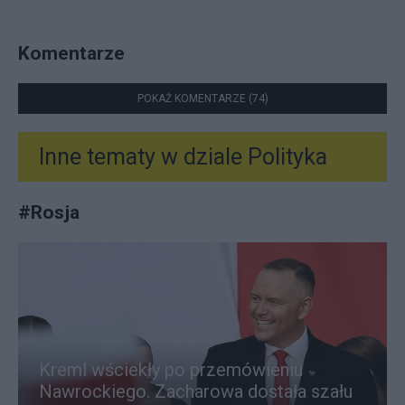
Komentarze
POKAŻ KOMENTARZE (74)
Inne tematy w dziale
Polityka
#
Rosja
Kreml wściekły po przemówieniu
Nawrockiego. Zacharowa dostała szału