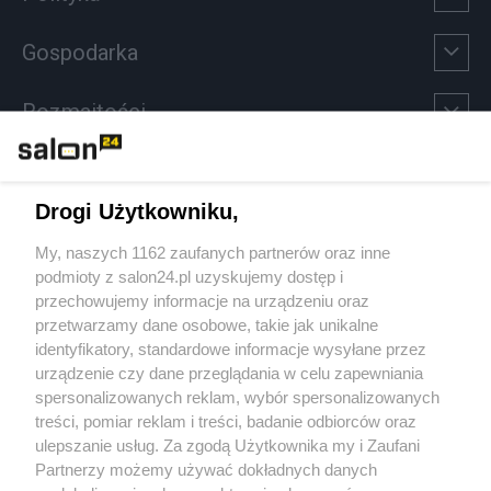
Gospodarka
Rozmaitości
Technologie
Drogi Użytkowniku,
Sport
My, naszych 1162 zaufanych partnerów oraz inne
podmioty z salon24.pl uzyskujemy dostęp i
Społeczeństwo
przechowujemy informacje na urządzeniu oraz
przetwarzamy dane osobowe, takie jak unikalne
Kultura
identyfikatory, standardowe informacje wysyłane przez
urządzenie czy dane przeglądania w celu zapewniania
spersonalizowanych reklam, wybór spersonalizowanych
treści, pomiar reklam i treści, badanie odbiorców oraz
ulepszanie usług. Za zgodą Użytkownika my i Zaufani
X
Facebook
Instagram
Youtube
Partnerzy możemy używać dokładnych danych