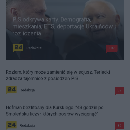
PiS odkrywa karty. Demografia,
mieszkania, ETS, deportacje Ukraińców i
rozliczenia
Redakcja
197
Rozłam, który może zamienić się w sojusz. Terlecki
zdradza tajemnice z posiedzeń PiS
Redakcja
89
Hofman bezlitosny dla Kurskiego. "48 godzin po
Smoleńsku liczył, których posłów wyciągnąć"
Redakcja
85