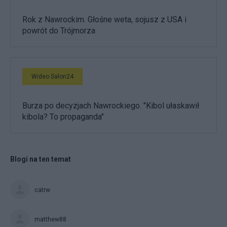
Rok z Nawrockim. Głośne weta, sojusz z USA i
powrót do Trójmorza
Wideo Salon24
Burza po decyzjach Nawrockiego. "Kibol ułaskawił
kibola? To propaganda"
Blogi na ten temat
catrw
matthew88