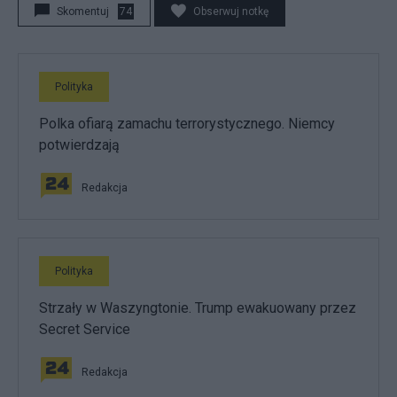
Skomentuj
74
Obserwuj notkę
Polityka
Polka ofiarą zamachu terrorystycznego. Niemcy
potwierdzają
Redakcja
Polityka
Strzały w Waszyngtonie. Trump ewakuowany przez
Secret Service
Redakcja