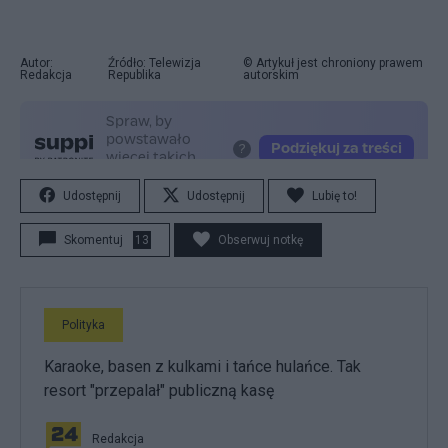
Autor:
Źródło: Telewizja
© Artykuł jest chroniony prawem
Redakcja
Republika
autorskim
Udostępnij
Udostępnij
Lubię to!
Skomentuj
13
Obserwuj notkę
Polityka
Karaoke, basen z kulkami i tańce hulańce. Tak
resort "przepalał" publiczną kasę
Redakcja