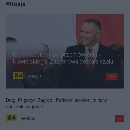
#
Rosja
Kreml wściekły po przemówieniu
Nawrockiego. Zacharowa dostała szału
Redakcja
316
Drugi Prigożyn. Zagroził Putinowi atakiem, miliony
obejrzało nagranie
Redakcja
78