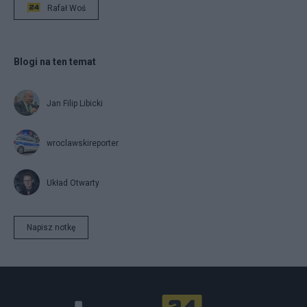
Rafał Woś
Blogi na ten temat
Jan Filip Libicki
wroclawskireporter
Układ Otwarty
Napisz notkę