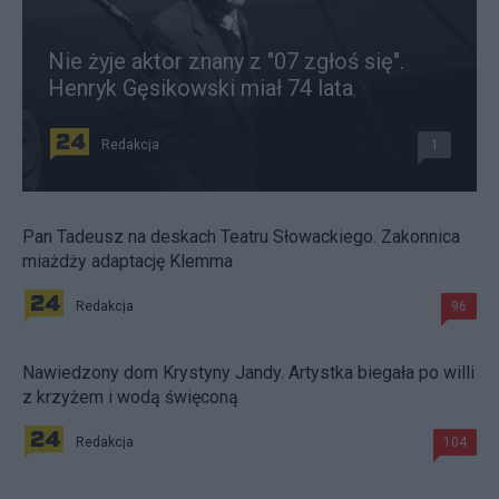
Nie żyje aktor znany z "07 zgłoś się".
Henryk Gęsikowski miał 74 lata
Redakcja
1
Pan Tadeusz na deskach Teatru Słowackiego. Zakonnica
miażdży adaptację Klemma
Redakcja
96
Nawiedzony dom Krystyny Jandy. Artystka biegała po willi
z krzyżem i wodą święconą
Redakcja
104