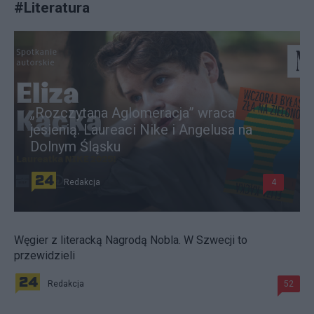
#
Literatura
„Rozczytana Aglomeracja” wraca
jesienią. Laureaci Nike i Angelusa na
Dolnym Śląsku
Redakcja
4
Węgier z literacką Nagrodą Nobla. W Szwecji to
przewidzieli
Redakcja
52