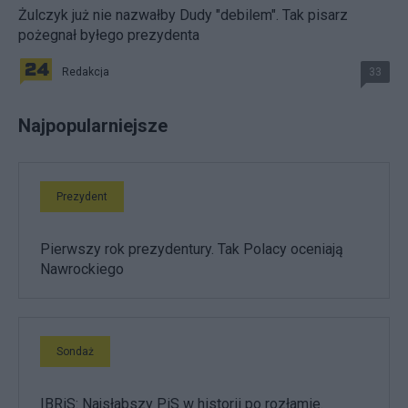
Żulczyk już nie nazwałby Dudy "debilem". Tak pisarz
pożegnał byłego prezydenta
Redakcja
33
Najpopularniejsze
Prezydent
Pierwszy rok prezydentury. Tak Polacy oceniają
Nawrockiego
Sondaż
IBRiS: Najsłabszy PiS w historii po rozłamie.