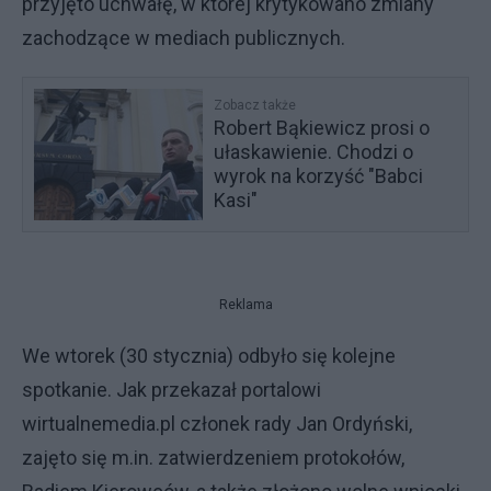
przyjęto uchwałę, w której krytykowano zmiany
zachodzące w mediach publicznych.
Zobacz także
Robert Bąkiewicz prosi o
ułaskawienie. Chodzi o
wyrok na korzyść "Babci
Kasi"
Reklama
We wtorek (30 stycznia) odbyło się kolejne
spotkanie. Jak przekazał portalowi
wirtualnemedia.pl członek rady Jan Ordyński,
zajęto się m.in. zatwierdzeniem protokołów,