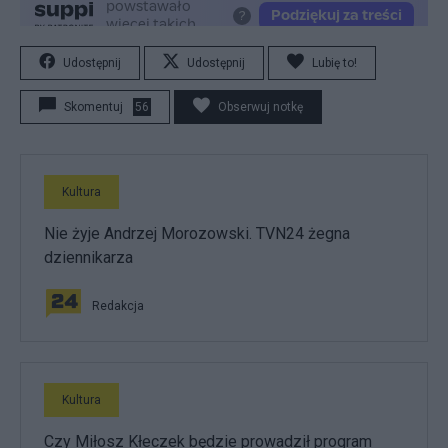
Udostępnij
Udostępnij
Lubię to!
Skomentuj
56
Obserwuj notkę
Kultura
Nie żyje Andrzej Morozowski. TVN24 żegna
dziennikarza
Redakcja
Kultura
Czy Miłosz Kłeczek będzie prowadził program