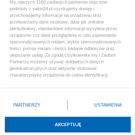
My, naszych 1160 zaufanych partnerów oraz inne
podmioty z salon24.pl uzyskujemy dostęp i
Społeczeństwo
przechowujemy informacje na urządzeniu oraz
przetwarzamy dane osobowe, takie jak unikalne
Kultura
identyfikatory, standardowe informacje wysyłane przez
urządzenie czy dane przeglądania w celu zapewniania
spersonalizowanych reklam, wybór spersonalizowanych
treści, pomiar reklam i treści, badanie odbiorców oraz
ulepszanie usług. Za zgodą Użytkownika my i Zaufani
X
Facebook
Instagram
Youtube
Partnerzy możemy używać dokładnych danych
geolokalizacyjnych oraz aktywnie skanować
charakterystykę urządzenia do celów identyfikacji.
Web Content Media sp. z o. o. © 2022
Ponieważ cenimy Twoją prywatność, prosimy o zgodę na
korzystanie z tych technologii poprzez kliknięcie
„Akceptuję”. Zgoda jest dobrowolna i zawsze możesz ją
Pomoc
O nas
Praca
Reklama
Kontakt
zmienić/wycofać klikając przycisk ustawień prywatności
PARTNERZY
USTAWIENIA
znajdujący się w lewym dolnym rogu strony
. Niektóre
rodzaje przetwarzania danych nie wymagają zgody
użytkownika, ale masz prawo sprzeciwić się takiemu
AKCEPTUJĘ
przetwarzaniu. Preferencje będą miały zastosowania tylko
Technologię dostarcza:
W3media.pl