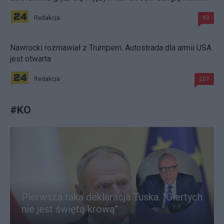
Redakcja
93
Nawrocki rozmawiał z Trumpem. Autostrada dla armii USA
jest otwarta
Redakcja
207
#
KO
Pierwsza taka deklaracja Tuska. "Giertych
nie jest świętą krową"