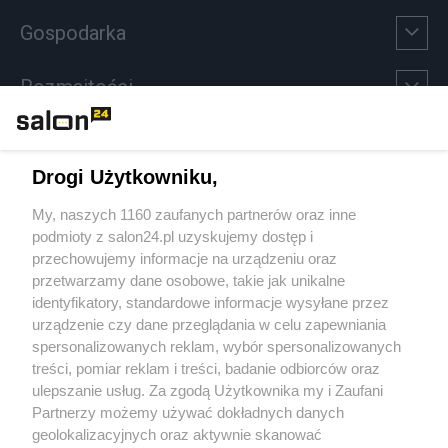
Gospodarka
Rozmaitości
Technologie
Drogi Użytkowniku,
Sport
My, naszych 1160 zaufanych partnerów oraz inne
podmioty z salon24.pl uzyskujemy dostęp i
Społeczeństwo
przechowujemy informacje na urządzeniu oraz
przetwarzamy dane osobowe, takie jak unikalne
Kultura
identyfikatory, standardowe informacje wysyłane przez
urządzenie czy dane przeglądania w celu zapewniania
spersonalizowanych reklam, wybór spersonalizowanych
treści, pomiar reklam i treści, badanie odbiorców oraz
ulepszanie usług. Za zgodą Użytkownika my i Zaufani
X
Facebook
Instagram
Youtube
Partnerzy możemy używać dokładnych danych
geolokalizacyjnych oraz aktywnie skanować