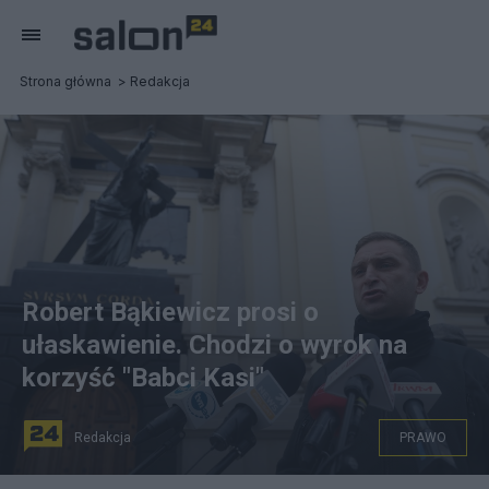
Strona główna
Redakcja
Robert Bąkiewicz prosi o
ułaskawienie. Chodzi o wyrok na
korzyść "Babci Kasi"
Redakcja
PRAWO
fot. PAP/Tomasz Gzell