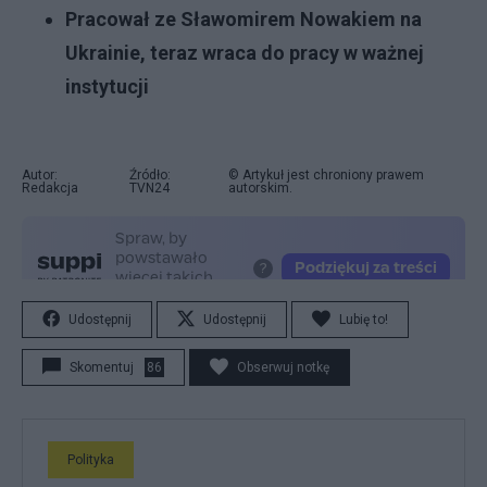
Pracował ze Sławomirem Nowakiem na
Ukrainie, teraz wraca do pracy w ważnej
instytucji
Autor:
Źródło:
© Artykuł jest chroniony prawem
Redakcja
TVN24
autorskim.
Udostępnij
Udostępnij
Lubię to!
Skomentuj
86
Obserwuj notkę
Polityka