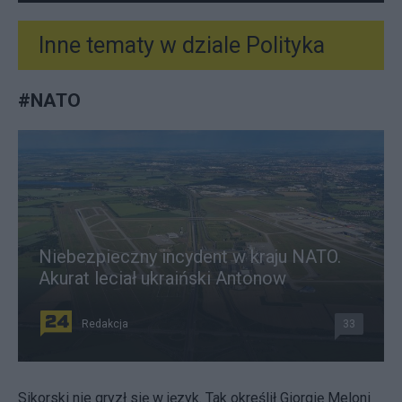
Inne tematy w dziale
Polityka
#
NATO
Niebezpieczny incydent w kraju NATO.
Akurat leciał ukraiński Antonow
Redakcja
33
Sikorski nie gryzł się w język. Tak określił Giorgię Meloni