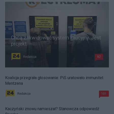
Chcą zlikwidować system kaucyjny. Jest
projekt
Redakcja
82
Koalicja przegrała głosowanie. PiS uratowało immunitet
Mentzena
Redakcja
101
Kaczyński znowu namieszał? Stanowcza odpowiedź