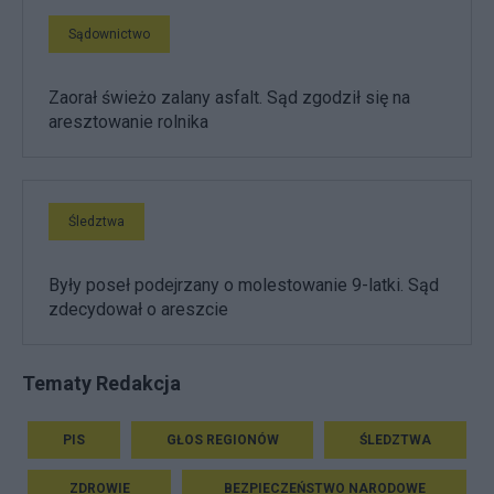
Sądownictwo
Zaorał świeżo zalany asfalt. Sąd zgodził się na
aresztowanie rolnika
Śledztwa
Były poseł podejrzany o molestowanie 9-latki. Sąd
zdecydował o areszcie
Tematy Redakcja
PIS
GŁOS REGIONÓW
ŚLEDZTWA
ZDROWIE
BEZPIECZEŃSTWO NARODOWE