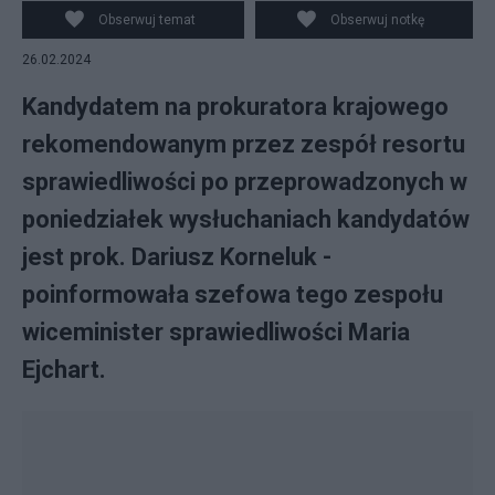
Bodnar (P) oraz wiceminister sprawiedliwości Maria
Obserwuj temat
Obserwuj notkę
Ejchart (L) podczas konferencji prasowej po
26.02.2024
wysłuchaniu kandydatów na stanowisko prokuratora
krajowego, 26 bm. w siedzibie resortu w Warszawie.
Kandydatem na prokuratora krajowego
(amb) PA
rekomendowanym przez zespół resortu
sprawiedliwości po przeprowadzonych w
poniedziałek wysłuchaniach kandydatów
jest prok. Dariusz Korneluk -
poinformowała szefowa tego zespołu
wiceminister sprawiedliwości Maria
Ejchart.