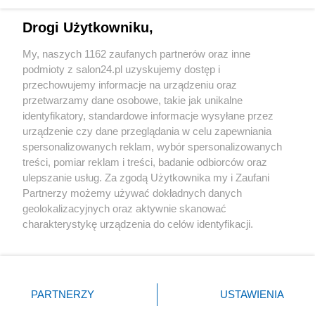
Technologie
Drogi Użytkowniku,
Sport
My, naszych 1162 zaufanych partnerów oraz inne
podmioty z salon24.pl uzyskujemy dostęp i
Społeczeństwo
przechowujemy informacje na urządzeniu oraz
przetwarzamy dane osobowe, takie jak unikalne
Kultura
identyfikatory, standardowe informacje wysyłane przez
urządzenie czy dane przeglądania w celu zapewniania
spersonalizowanych reklam, wybór spersonalizowanych
treści, pomiar reklam i treści, badanie odbiorców oraz
ulepszanie usług. Za zgodą Użytkownika my i Zaufani
X
Facebook
Instagram
Youtube
Partnerzy możemy używać dokładnych danych
geolokalizacyjnych oraz aktywnie skanować
charakterystykę urządzenia do celów identyfikacji.
Web Content Media sp. z o. o. © 2022
Ponieważ cenimy Twoją prywatność, prosimy o zgodę na
korzystanie z tych technologii poprzez kliknięcie
„Akceptuję”. Zgoda jest dobrowolna i zawsze możesz ją
Pomoc
O nas
Praca
Reklama
Kontakt
zmienić/wycofać klikając przycisk ustawień prywatności
PARTNERZY
USTAWIENIA
znajdujący się w lewym dolnym rogu strony
. Niektóre