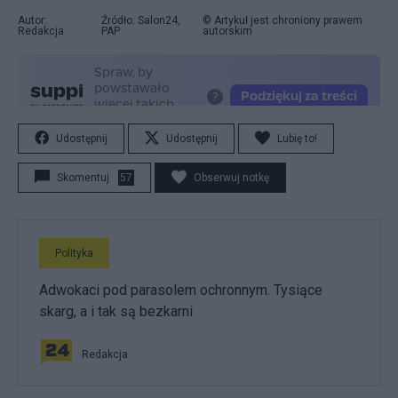
Autor:
Źródło: Salon24,
© Artykuł jest chroniony prawem
Redakcja
PAP
autorskim
Udostępnij
Udostępnij
Lubię to!
Skomentuj
57
Obserwuj notkę
Polityka
Adwokaci pod parasolem ochronnym. Tysiące
skarg, a i tak są bezkarni
Redakcja