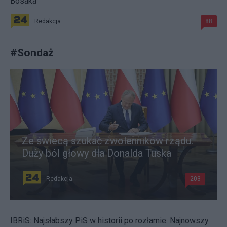
Bosaka
Redakcja
88
#
Sondaż
Ze świecą szukać zwolenników rządu.
Duży ból głowy dla Donalda Tuska
Redakcja
203
IBRiS: Najsłabszy PiS w historii po rozłamie. Najnowszy