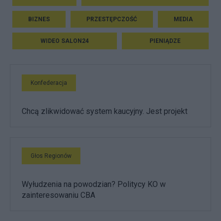
BIZNES
PRZESTĘPCZOŚĆ
MEDIA
WIDEO SALON24
PIENIĄDZE
Konfederacja
Chcą zlikwidować system kaucyjny. Jest projekt
Głos Regionów
Wyłudzenia na powodzian? Politycy KO w
zainteresowaniu CBA