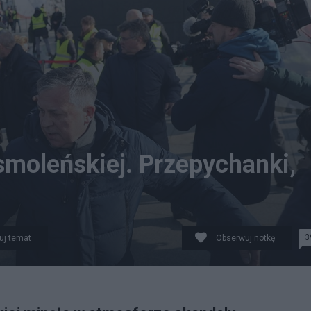
smoleńskiej. Przepychanki,
3
uj temat
Obserwuj notkę