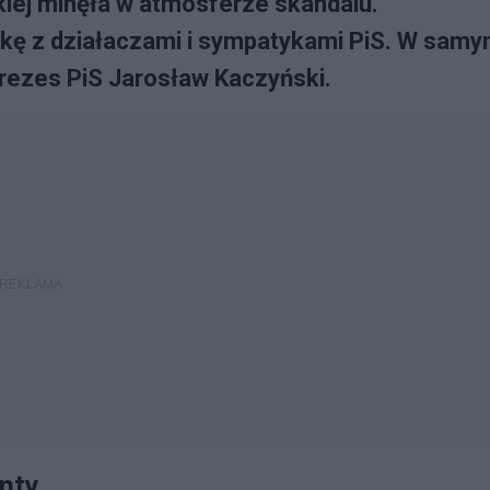
kiej minęła w atmosferze skandalu.
nkę z działaczami i sympatykami PiS. W sam
rezes PiS Jarosław Kaczyński.
enty