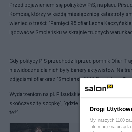
Przed pojawieniem się polityków PiS, na placu Piłsu
Komosą, którzy w każdą miesięcznicę katastrofy sm
wieniec o treści: "Pamięci 95 ofiar Lecha Kaczyńskie
lądować w Smoleńsku w skrajnie trudnych warunkach
Gdy politycy PiS przechodzili przed pomnik Ofiar Trag
niewidoczne dla nich były banery aktywistów. Na t
zdjęciami ofiar oraz "Smoleńsk 2010 Pamiętamy!".
Wydarzeniom na pl. Piłsudskiego towarzyszyły okrzyki
skończysz tę szopkę", "gdzie jest wrak?", "skończ te
Drogi Użytkow
też".
My, naszych 1160 zau
informacje na urządze