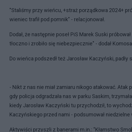
"Staliśmy przy wieńcu, +straż porządkowa 2024+ pró
wieniec trafił pod pomnik" - relacjonował.
Dodał, że następnie poseł PiS Marek Suski próbował 
tłoczno i zrobiło się niebezpiecznie" - dodał Komosa
Do wieńca podszedł też Jarosław Kaczyński, padły s
- Nikt z nas nie miał zamiaru nikogo atakować. Atak p
gdy policja odgradzała nas w parku Saskim, trzymała
kiedy Jarosław Kaczyński tu przychodził, to wychodzi
Kaczyńskiego przed nami - podsumował niedzielne
Aktywiści przyszli z banerami m.in.: "Kłamstwo Smo