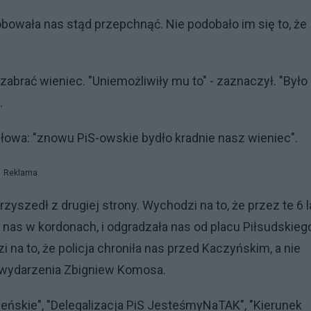
bowała nas stąd przepchnąć. Nie podobało im się to, że
zabrać wieniec. "Uniemożliwiły mu to" - zaznaczył. "Było
.
łowa: "znowu PiS-owskie bydło kradnie nasz wieniec".
Reklama
rzyszedł z drugiej strony. Wychodzi na to, że przez te 6 la
 nas w kordonach, i odgradzała nas od placu Piłsudskiego
 na to, że policja chroniła nas przed Kaczyńskim, a nie
 wydarzenia Zbigniew Komosa.
leńskie", "Delegalizacja PiS JesteśmyNaTAK", "Kierunek