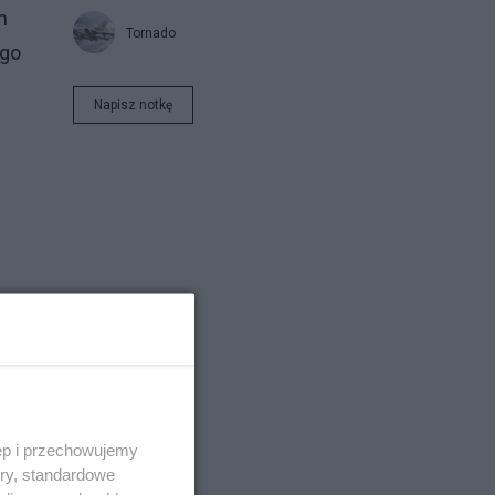
m
Tornado
ego
Napisz notkę
dy
k
ęp i przechowujemy
ory, standardowe