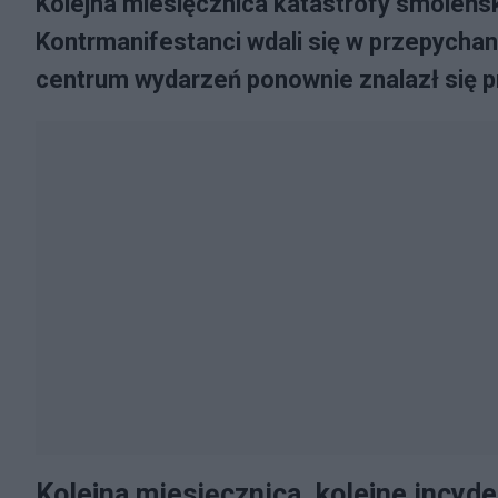
Kolejna miesięcznica katastrofy smoleńs
Kontrmanifestanci wdali się w przepycha
centrum wydarzeń ponownie znalazł się p
Kolejna miesięcznica, kolejne incyd