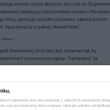
dskiego wieniec złożyli aktywiści, na czele ze Zbigniewe
oleńskiej składają przed pomnikiem na placu Piłsudski
go, który, ignorując wszelkie procedury, nakazał pilotom
. Spoczywajcie w pokoju. Naród Polski".
Reklama
edii Smoleńskiej 2010 roku, byli zasłaniani tak, by
ransparentach umieszczono napisy: "Pamiętamy" ze
: "gryzie cię sumienie", "sumienia nie zagłuszysz”, „kie
 kłamstwa, minęło 14 lat", "Kamiński do więzienia... Wąsi
niku,
fanych partnerów oraz inne podmioty z salon24.pl uzyskujemy dost
niu oraz przetwarzamy dane osobowe, takie jak unikalne identyfikat