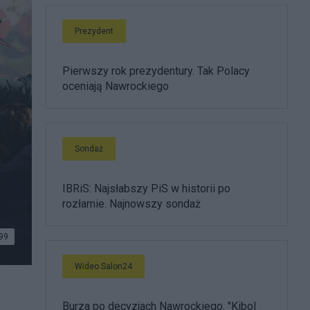
Prezydent
Pierwszy rok prezydentury. Tak Polacy
oceniają Nawrockiego
Sondaż
IBRiS: Najsłabszy PiS w historii po
rozłamie. Najnowszy sondaż
99
Wideo Salon24
Burza po decyzjach Nawrockiego. "Kibol