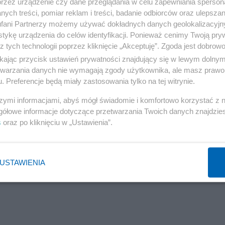
przez urządzenie czy dane przeglądania w celu zapewniania sperson
ych treści, pomiar reklam i treści, badanie odbiorców oraz ulepszan
 o wyskoku Żukowskiej. "Przekroczono wszystkie granice"
fani Partnerzy możemy używać dokładnych danych geolokalizacyjn
tykę urządzenia do celów identyfikacji. Ponieważ cenimy Twoją pry
z tych technologii poprzez kliknięcie „Akceptuję”. Zgoda jest dobro
ikając przycisk ustawień prywatności znajdujący się w lewym dolny
etwarzania danych nie wymagają zgody użytkownika, ale masz prawo 
. Preferencje będą miały zastosowania tylko na tej witrynie.
szymi informacjami, abyś mógł świadomie i komfortowo korzystać z
gółowe informacje dotyczące przetwarzania Twoich danych znajdzi
s
oraz po kliknięciu w „Ustawienia”.
USTAWIENIA