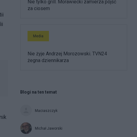
Nie tylko grill. Morawiecki zamierza pójść
za ciosem
ii
ii
Media
Nie żyje Andrzej Morozowski. TVN24
żegna dziennikarza
Blogi na ten temat
Maciaszczyk
nik
Michał Jaworski