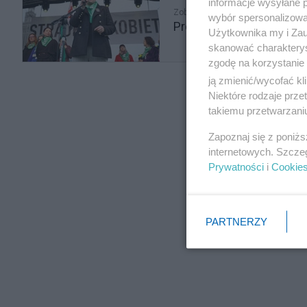
informacje wysyłane 
Zobacz także
wybór spersonalizowan
Prof. Kik dla Salonu 24
Użytkownika my i Zau
skanować charakterys
zgodę na korzystanie 
ją zmienić/wycofać kl
Niektóre rodzaje prz
takiemu przetwarzaniu
Zapoznaj się z poniż
internetowych. Szcze
Prywatności
i
Cookie
PARTNERZY