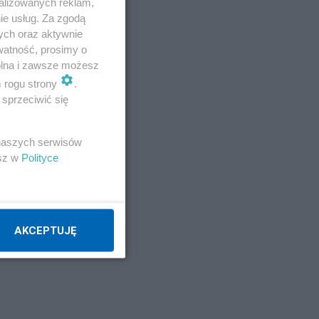
alizowanych reklam,
ie usług. Za zgodą
ych oraz aktywnie
watność, prosimy o
wolna i zawsze możesz
m rogu strony
.
sprzeciwić się
 naszych serwisów
esz w
Polityce
AKCEPTUJĘ