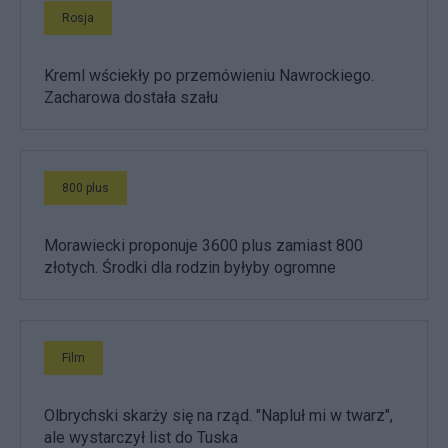
Rosja
Kreml wściekły po przemówieniu Nawrockiego.
Zacharowa dostała szału
800 plus
Morawiecki proponuje 3600 plus zamiast 800
złotych. Środki dla rodzin byłyby ogromne
Film
Olbrychski skarży się na rząd. "Napluł mi w twarz",
ale wystarczył list do Tuska