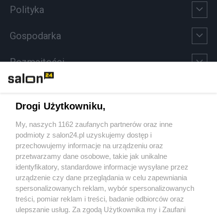
Polityka
Gospodarka
Rozmaitości
Technologie
Drogi Użytkowniku,
Sport
My, naszych 1162 zaufanych partnerów oraz inne
podmioty z salon24.pl uzyskujemy dostęp i
Społeczeństwo
przechowujemy informacje na urządzeniu oraz
przetwarzamy dane osobowe, takie jak unikalne
Kultura
identyfikatory, standardowe informacje wysyłane przez
urządzenie czy dane przeglądania w celu zapewniania
spersonalizowanych reklam, wybór spersonalizowanych
treści, pomiar reklam i treści, badanie odbiorców oraz
ulepszanie usług. Za zgodą Użytkownika my i Zaufani
X
Facebook
Instagram
Youtube