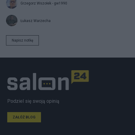
Grzegorz Wszołek - gw1990
Łukasz Warzecha
Napisz notkę
Podziel się swoją opinią
ZAŁÓŻ BLOG