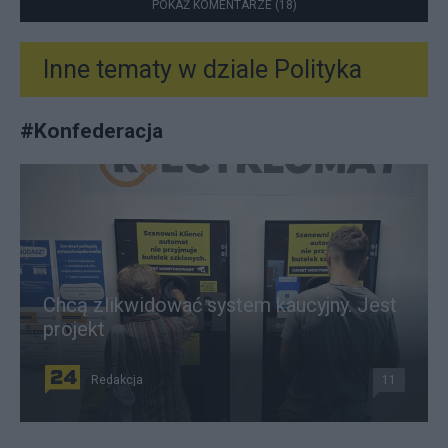
POKAŻ KOMENTARZE (18)
Inne tematy w dziale
Polityka
#
Konfederacja
Chcą zlikwidować system kaucyjny. Jest
projekt
Redakcja
11