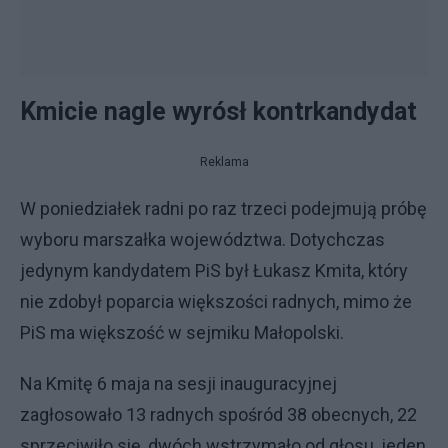
Kmicie nagle wyrósł kontrkandydat
Reklama
W poniedziałek radni po raz trzeci podejmują próbę
wyboru marszałka województwa. Dotychczas
jedynym kandydatem PiS był Łukasz Kmita, który
nie zdobył poparcia większości radnych, mimo że
PiS ma większość w sejmiku Małopolski.
Na Kmitę 6 maja na sesji inauguracyjnej
zagłosowało 13 radnych spośród 38 obecnych, 22
sprzeciwiło się, dwóch wstrzymało od głosu, jeden