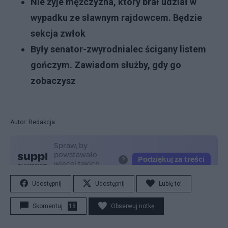
Nie żyje mężczyzna, który brał udział w
wypadku ze sławnym rajdowcem. Będzie
sekcja zwłok
Były senator-zwyrodnialec ścigany listem
gończym. Zawiadom służby, gdy go
zobaczysz
Autor: Redakcja
Udostępnij
Udostępnij
Lubię to!
Skomentuj
18
Obserwuj notkę