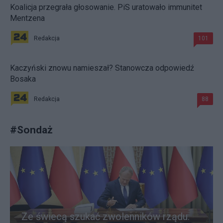
Koalicja przegrała głosowanie. PiS uratowało immunitet
Mentzena
Redakcja
101
Kaczyński znowu namieszał? Stanowcza odpowiedź
Bosaka
Redakcja
88
#
Sondaż
Ze świecą szukać zwolenników rządu.