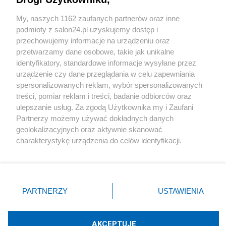
Sport
My, naszych 1162 zaufanych partnerów oraz inne
podmioty z salon24.pl uzyskujemy dostęp i
Społeczeństwo
przechowujemy informacje na urządzeniu oraz
przetwarzamy dane osobowe, takie jak unikalne
Kultura
identyfikatory, standardowe informacje wysyłane przez
urządzenie czy dane przeglądania w celu zapewniania
spersonalizowanych reklam, wybór spersonalizowanych
treści, pomiar reklam i treści, badanie odbiorców oraz
ulepszanie usług. Za zgodą Użytkownika my i Zaufani
X
Facebook
Instagram
Youtube
Partnerzy możemy używać dokładnych danych
geolokalizacyjnych oraz aktywnie skanować
charakterystykę urządzenia do celów identyfikacji.
Web Content Media sp. z o. o. © 2022
Ponieważ cenimy Twoją prywatność, prosimy o zgodę na
korzystanie z tych technologii poprzez kliknięcie
„Akceptuję”. Zgoda jest dobrowolna i zawsze możesz ją
Pomoc
O nas
Praca
Reklama
Kontakt
zmienić/wycofać klikając przycisk ustawień prywatności
PARTNERZY
USTAWIENIA
znajdujący się w lewym dolnym rogu strony
. Niektóre
rodzaje przetwarzania danych nie wymagają zgody
użytkownika, ale masz prawo sprzeciwić się takiemu
AKCEPTUJĘ