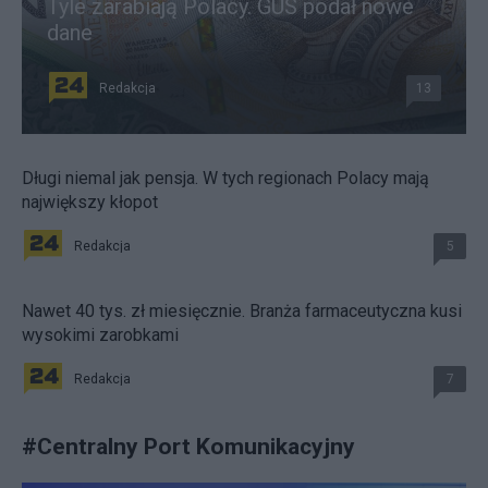
Tyle zarabiają Polacy. GUS podał nowe
dane
Redakcja
13
Długi niemal jak pensja. W tych regionach Polacy mają
największy kłopot
Redakcja
5
Nawet 40 tys. zł miesięcznie. Branża farmaceutyczna kusi
wysokimi zarobkami
Redakcja
7
#
Centralny Port Komunikacyjny