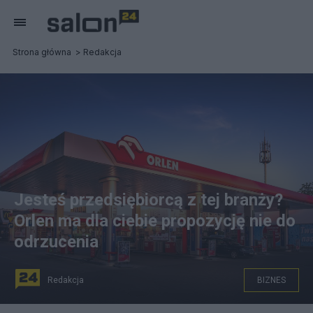
Strona główna
Redakcja
Jesteś przedsiębiorcą z tej branży?
Orlen ma dla ciebie propozycję nie do
odrzucenia
Redakcja
BIZNES
Grupa Orlen szuka dostawców parówek. Fot. Orlen