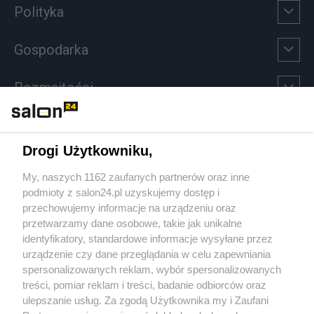
Polityka
Gospodarka
Rozmaitości
Technologie
Drogi Użytkowniku,
Sport
My, naszych 1162 zaufanych partnerów oraz inne
podmioty z salon24.pl uzyskujemy dostęp i
Społeczeństwo
przechowujemy informacje na urządzeniu oraz
przetwarzamy dane osobowe, takie jak unikalne
Kultura
identyfikatory, standardowe informacje wysyłane przez
urządzenie czy dane przeglądania w celu zapewniania
spersonalizowanych reklam, wybór spersonalizowanych
treści, pomiar reklam i treści, badanie odbiorców oraz
ulepszanie usług. Za zgodą Użytkownika my i Zaufani
X
Facebook
Instagram
Youtube