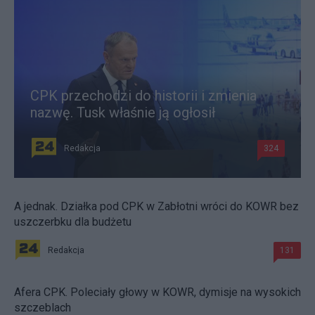
CPK przechodzi do historii i zmienia
nazwę. Tusk właśnie ją ogłosił
Redakcja
324
A jednak. Działka pod CPK w Zabłotni wróci do KOWR bez
uszczerbku dla budżetu
Redakcja
131
Afera CPK. Poleciały głowy w KOWR, dymisje na wysokich
szczeblach