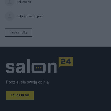
kelkeszos
Łukasz Sianożęcki
Napisz notkę
Podziel się swoją opinią
ZAŁÓŻ BLOG