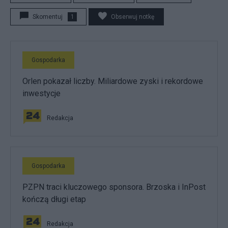
Skomentuj
1
Obserwuj notkę
Gospodarka
Orlen pokazał liczby. Miliardowe zyski i rekordowe
inwestycje
Redakcja
Gospodarka
PZPN traci kluczowego sponsora. Brzoska i InPost
kończą długi etap
Redakcja