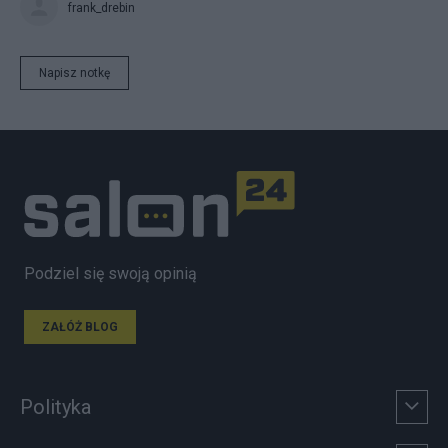
frank_drebin
Napisz notkę
Podziel się swoją opinią
ZAŁÓŻ BLOG
Polityka