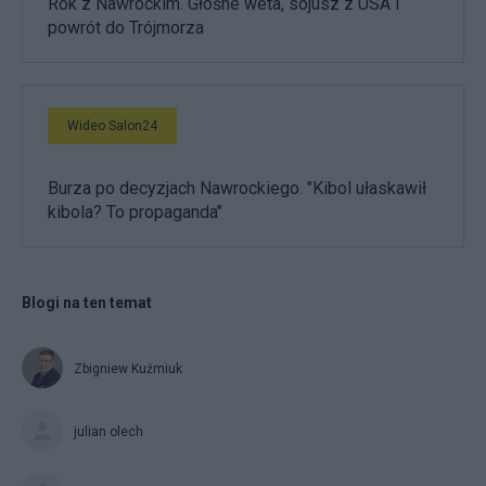
Rok z Nawrockim. Głośne weta, sojusz z USA i
powrót do Trójmorza
Wideo Salon24
Burza po decyzjach Nawrockiego. "Kibol ułaskawił
kibola? To propaganda"
Blogi na ten temat
Zbigniew Kuźmiuk
julian olech