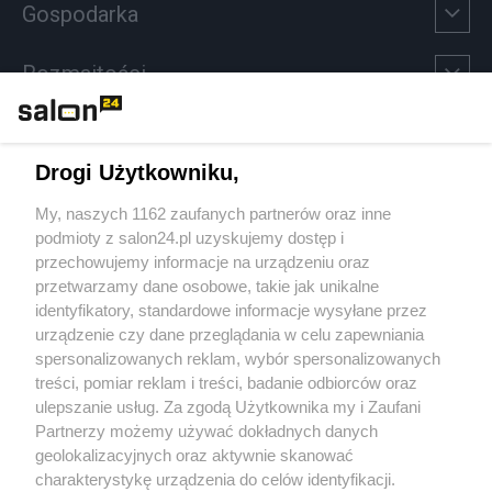
Gospodarka
Rozmaitości
Technologie
Drogi Użytkowniku,
Sport
My, naszych 1162 zaufanych partnerów oraz inne
podmioty z salon24.pl uzyskujemy dostęp i
Społeczeństwo
przechowujemy informacje na urządzeniu oraz
przetwarzamy dane osobowe, takie jak unikalne
Kultura
identyfikatory, standardowe informacje wysyłane przez
urządzenie czy dane przeglądania w celu zapewniania
spersonalizowanych reklam, wybór spersonalizowanych
treści, pomiar reklam i treści, badanie odbiorców oraz
ulepszanie usług. Za zgodą Użytkownika my i Zaufani
X
Facebook
Instagram
Youtube
Partnerzy możemy używać dokładnych danych
geolokalizacyjnych oraz aktywnie skanować
charakterystykę urządzenia do celów identyfikacji.