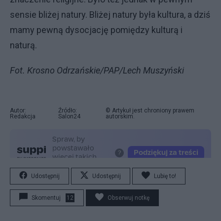
sensie bliżej natury. Bliżej natury była kultura, a dziś
mamy pewną dysocjację pomiędzy kulturą i
naturą.
Fot. Krosno Odrzańskie/PAP/Lech Muszyński
Autor:
Źródło:
© Artykuł jest chroniony prawem
Redakcja
Salon24
autorskim.
Udostępnij
Udostępnij
Lubię to!
Skomentuj
12
Obserwuj notkę