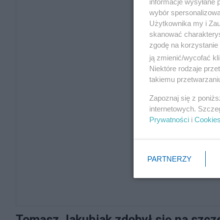
informacje wysyłane 
wybór spersonalizowan
Użytkownika my i Zau
skanować charakterys
zgodę na korzystanie 
ją zmienić/wycofać kl
Niektóre rodzaje prz
takiemu przetwarzaniu
Zapoznaj się z poniż
internetowych. Szcze
Prywatności
i
Cookie
PARTNERZY
Tomasz Jakubiak zdobył się na szcz