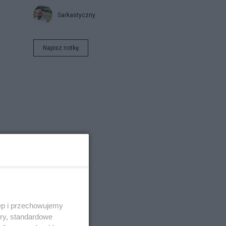
Sarkastyczny
Napisz notkę
ęp i przechowujemy
ory, standardowe