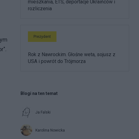
mieszkania, ETS, deportacje Ukraińców i
rozliczenia
Prezydent
łym
r".
Rok z Nawrockim. Głośne weta, sojusz z
USA i powrót do Trójmorza
Blogi na ten temat
Ja Falski
Karolina Nowicka