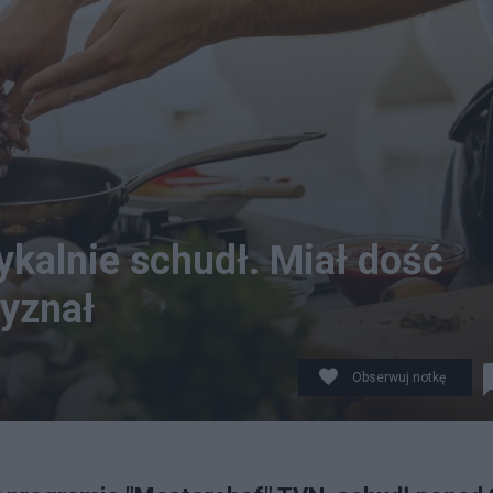
ykalnie schudł. Miał dość
zyznał
Obserwuj notkę