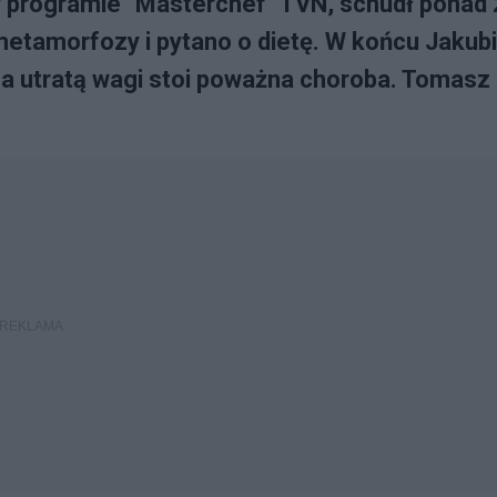
 w programie "Masterchef" TVN, schudł ponad
etamorfozy i pytano o dietę. W końcu Jakub
 za utratą wagi stoi poważna choroba. Tomasz