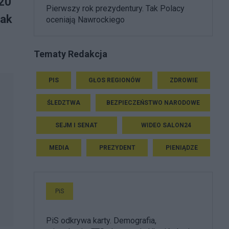
 20
Pierwszy rok prezydentury. Tak Polacy
iak
oceniają Nawrockiego
Tematy Redakcja
PIS
GŁOS REGIONÓW
ZDROWIE
ŚLEDZTWA
BEZPIECZEŃSTWO NARODOWE
SEJM I SENAT
WIDEO SALON24
MEDIA
PREZYDENT
PIENIĄDZE
PiS
PiS odkrywa karty. Demografia,