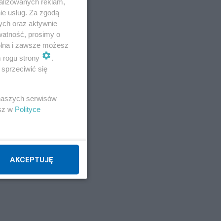
alizowanych reklam,
ie usług. Za zgodą
ych oraz aktywnie
watność, prosimy o
wolna i zawsze możesz
m rogu strony
.
sprzeciwić się
 naszych serwisów
esz w
Polityce
AKCEPTUJĘ