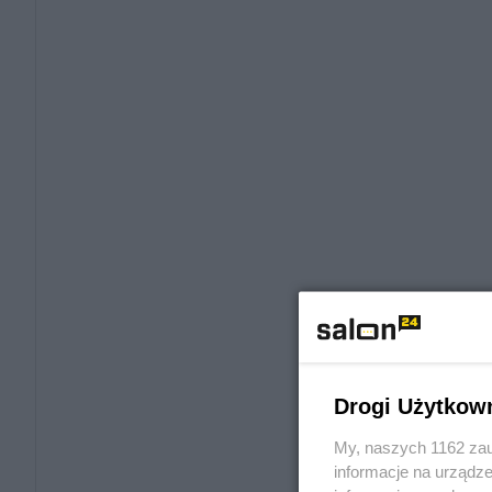
Drogi Użytkow
My, naszych 1162 zau
informacje na urządze