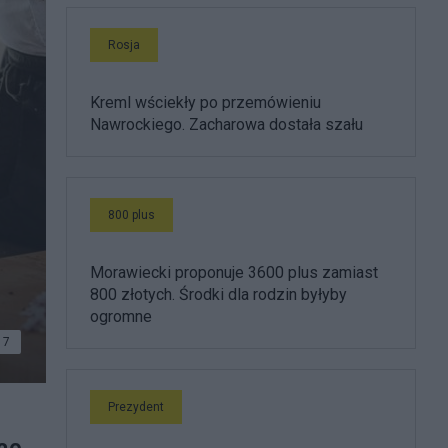
Rosja
Kreml wściekły po przemówieniu
Nawrockiego. Zacharowa dostała szału
800 plus
Morawiecki proponuje 3600 plus zamiast
800 złotych. Środki dla rodzin byłyby
ogromne
7
Prezydent