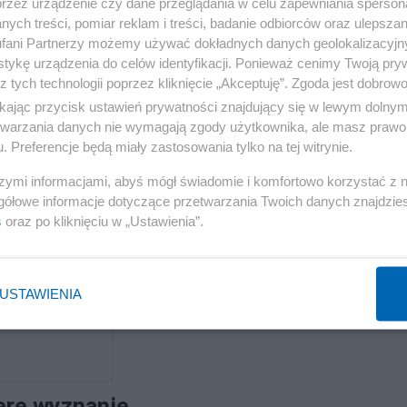
przez urządzenie czy dane przeglądania w celu zapewniania sperson
ych treści, pomiar reklam i treści, badanie odbiorców oraz ulepszan
fani Partnerzy możemy używać dokładnych danych geolokalizacyjn
tykę urządzenia do celów identyfikacji. Ponieważ cenimy Twoją pry
z tych technologii poprzez kliknięcie „Akceptuję”. Zgoda jest dobro
ikając przycisk ustawień prywatności znajdujący się w lewym dolny
etwarzania danych nie wymagają zgody użytkownika, ale masz prawo 
. Preferencje będą miały zastosowania tylko na tej witrynie.
szymi informacjami, abyś mógł świadomie i komfortowo korzystać z
gółowe informacje dotyczące przetwarzania Twoich danych znajdzi
s
oraz po kliknięciu w „Ustawienia”.
USTAWIENIA
ere wyznanie