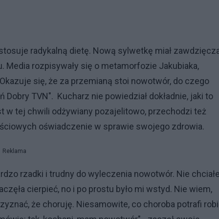
e stosuje radykalną dietę. Nową sylwetkę miał zawdzięcz
. Media rozpisywały się o metamorfozie Jakubiaka,
 Okazuje się, że za przemianą stoi nowotwór, do czego
 Dobry TVN". Kucharz nie powiedział dokładnie, jaki to
st w tej chwili odżywiany pozajelitowo, przechodzi też
ościowych oświadczenie w sprawie swojego zdrowia.
Reklama
ardzo rzadki i trudny do wyleczenia nowotwór. Nie chcia
aczęła cierpieć, no i po prostu było mi wstyd. Nie wiem,
rzyznać, że choruję. Niesamowite, co choroba potrafi rob