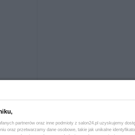
niku,
fanych partnerów oraz inne podmioty z salon24.pl uzyskujemy dost
niu oraz przetwarzamy dane osobowe, takie jak unikalne identyfikat