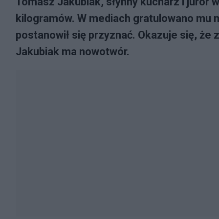
Tomasz Jakubiak, słynny kucharz i juror
kilogramów. W mediach gratulowano mu m
postanowił się przyznać. Okazuje się, że
Jakubiak ma nowotwór.