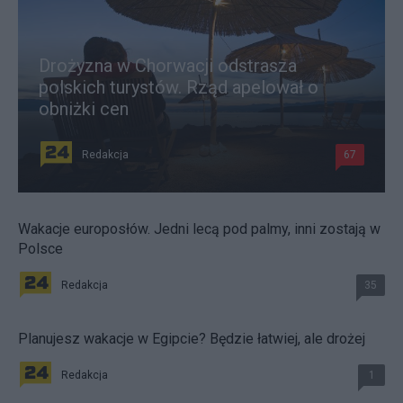
Drożyzna w Chorwacji odstrasza
polskich turystów. Rząd apelował o
obniżki cen
Redakcja
67
Wakacje europosłów. Jedni lecą pod palmy, inni zostają w
Polsce
Redakcja
35
Planujesz wakacje w Egipcie? Będzie łatwiej, ale drożej
Redakcja
1