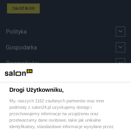
ZAŁÓŻ BLOG
Polityka
Gospodarka
Rozmaitości
Technologie
Drogi Użytkowniku,
Sport
My, naszych 1162 zaufanych partnerów oraz inne
podmioty z salon24.pl uzyskujemy dostęp i
Społeczeństwo
przechowujemy informacje na urządzeniu oraz
przetwarzamy dane osobowe, takie jak unikalne
Kultura
identyfikatory, standardowe informacje wysyłane przez