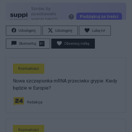
Udostępnij
Udostępnij
Lubię to!
Skomentuj
81
Obserwuj notkę
Rozmaitości
Nowa szczepionka mRNA przeciwko grypie. Kiedy
będzie w Europie?
Redakcja
Rozmaitości