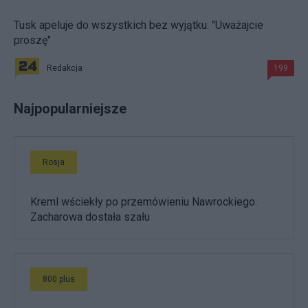
Tusk apeluje do wszystkich bez wyjątku. "Uważajcie
proszę"
Redakcja
199
Najpopularniejsze
Rosja
Kreml wściekły po przemówieniu Nawrockiego.
Zacharowa dostała szału
800 plus