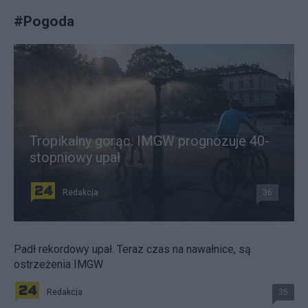
#
Pogoda
Tropikalny gorąc. IMGW prognozuje 40-
stopniowy upał
Redakcja
36
Padł rekordowy upał. Teraz czas na nawałnice, są
ostrzeżenia IMGW
Redakcja
35