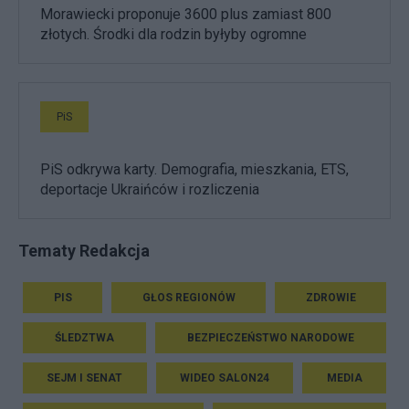
Morawiecki proponuje 3600 plus zamiast 800
złotych. Środki dla rodzin byłyby ogromne
PiS
PiS odkrywa karty. Demografia, mieszkania, ETS,
deportacje Ukraińców i rozliczenia
Tematy Redakcja
PIS
GŁOS REGIONÓW
ZDROWIE
ŚLEDZTWA
BEZPIECZEŃSTWO NARODOWE
SEJM I SENAT
WIDEO SALON24
MEDIA