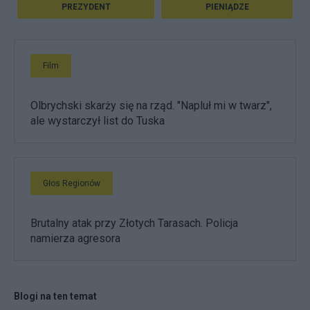
PREZYDENT
PIENIĄDZE
Film
Olbrychski skarży się na rząd. "Napluł mi w twarz",
ale wystarczył list do Tuska
Głos Regionów
Brutalny atak przy Złotych Tarasach. Policja
namierza agresora
Blogi na ten temat