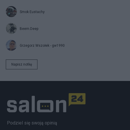
Smok Eustachy
Beem.Deep
Grzegorz Wszołek - gw1990
Napisz notkę
Podziel się swoją opinią