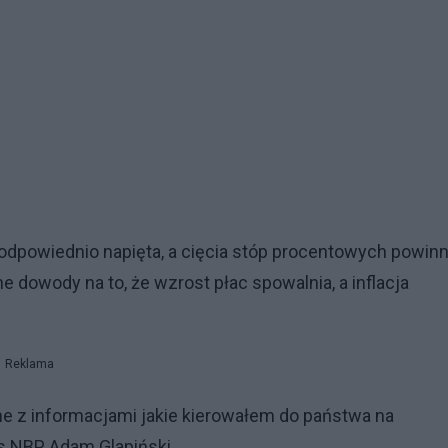
odpowiednio napięta, a cięcia stóp procentowych powin
e dowody na to, że wzrost płac spowalnia, a inflacja
Reklama
e z informacjami jakie kierowałem do państwa na
s NBP Adam Glapiński.