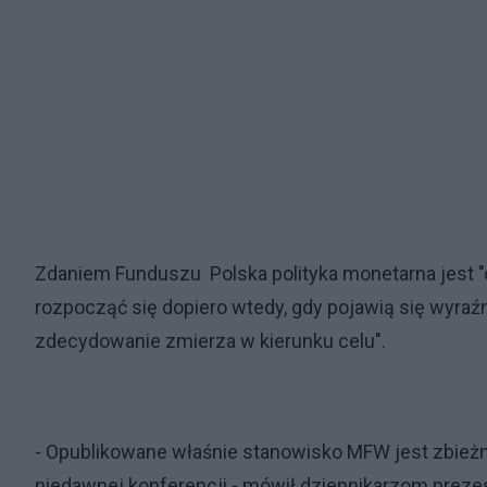
Zdaniem Funduszu Polska polityka monetarna jest "
rozpocząć się dopiero wtedy, gdy pojawią się wyraźn
zdecydowanie zmierza w kierunku celu".
- Opublikowane właśnie stanowisko MFW jest zbieżn
niedawnej konferencji - mówił dziennikarzom preze