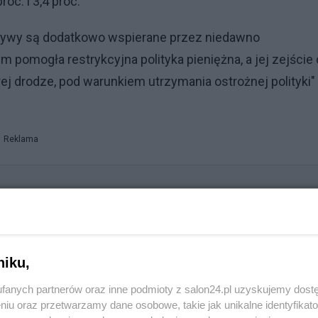
roc. i 3,4 proc.
tywy są dodatkowo wspierane przez niedawno
m pomogła restrykcyjna polityka pieniężna, a jej zejście
ej drodze, pod warunkiem utrzymania ostrożnej polityki" 
Reklama
 ostrzega o tym własnych klientów. Mogą wpaść w spore
niku,
fanych partnerów oraz inne podmioty z salon24.pl uzyskujemy dost
FW
niu oraz przetwarzamy dane osobowe, takie jak unikalne identyfikat