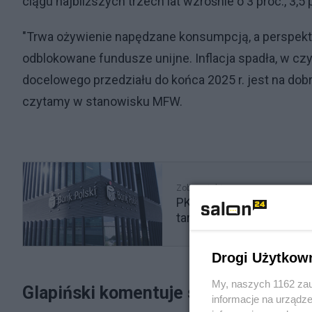
ciągu najbliższych trzech lat wzrośnie o 3 proc., 3,5 p
"Trwa ożywienie napędzane konsumpcją, a perspek
odblokowane fundusze unijne. Inflacja spadła, w czy
docelowego przedziału do końca 2025 r. jest na dobr
czytamy w stanowisku MFW.
Zobacz także
PKO BP po raz pierwszy
tarapaty
Drogi Użytkow
My, naszych 1162 zau
Glapiński komentuje stanowisko M
informacje na urządze