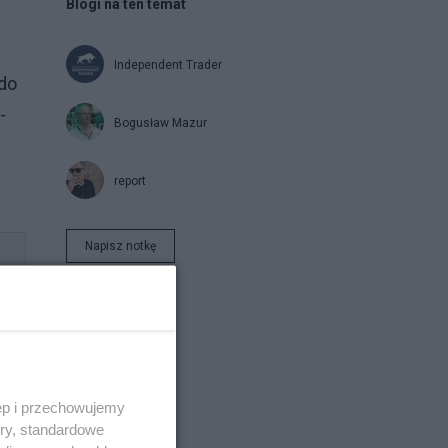
Blogi na ten temat
Independent Trader
 do
-
Bogusław Mazur
report
Napisz notkę
ęp i przechowujemy
ory, standardowe