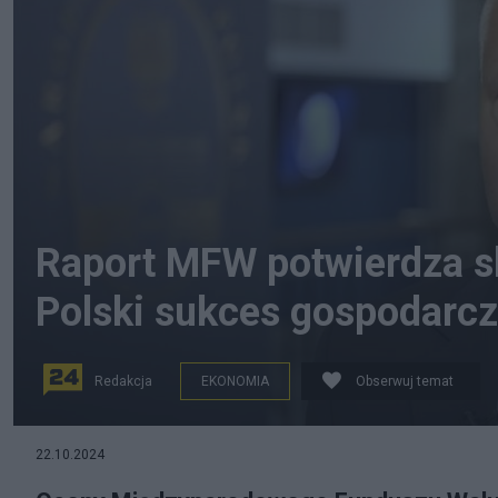
Raport MFW potwierdza s
Polski sukces gospodarc
Redakcja
EKONOMIA
Obserwuj temat
fot. Screenshot/YouTube
22.10.2024