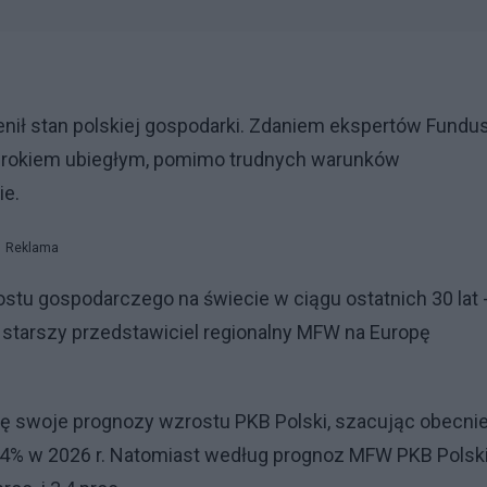
ł stan polskiej gospodarki. Zdaniem ekspertów Fundu
z rokiem ubiegłym, pomimo trudnych warunków
ie.
Reklama
stu gospodarczego na świecie w ciągu ostatnich 30 lat 
, starszy przedstawiciel regionalny MFW na Europę
ę swoje prognozy wzrostu PKB Polski, szacując obecni
i 3,4% w 2026 r. Natomiast według prognoz MFW PKB Polsk