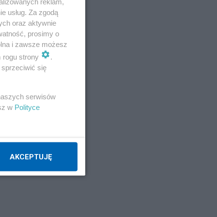
alizowanych reklam,
j,
ie usług. Za zgodą
ych oraz aktywnie
watność, prosimy o
wolna i zawsze możesz
m rogu strony
.
sprzeciwić się
 naszych serwisów
esz w
Polityce
AKCEPTUJĘ