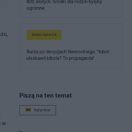
800 złotych. Środki dla rodzin byłyby
ogromne
szu,
Wideo Salon24
Burza po decyzjach Nawrockiego. "Kibol
ułaskawił kibola? To propaganda"
-
Piszą na ten temat
Rafał Woś
e
i w