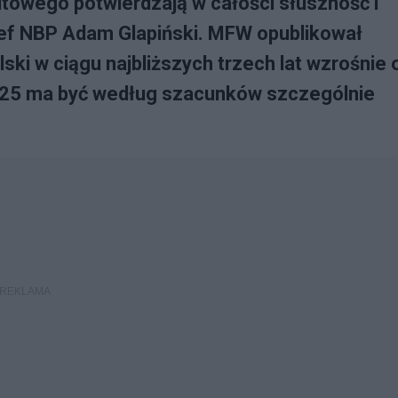
wego potwierdzają w całości słuszność i
zef NBP Adam Glapiński. MFW opublikował
ki w ciągu najbliższych trzech lat wzrośnie 
k 2025 ma być według szacunków szczególnie