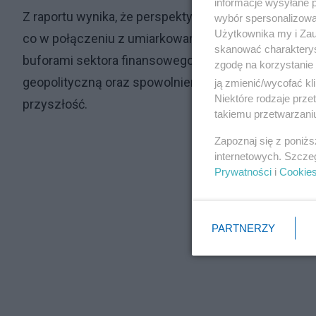
informacje wysyłane 
Z raportu wynika, że perspektywy wzrostu Polski są
wybór spersonalizowan
Użytkownika my i Zau
co w połączeniu z umiarkowanym poziomem zadłuże
skanować charakterys
buforami sektora finansowego przyczynia się do sta
zgodę na korzystanie 
geopolityczną oraz spowolnieniem w Europie są sk
ją zmienić/wycofać kl
Niektóre rodzaje prz
przyszłość.
takiemu przetwarzaniu
Zapoznaj się z poniż
internetowych. Szcze
Prywatności
i
Cookie
PARTNERZY