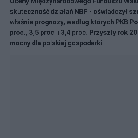
Oceny Międzynarodowego Funduszu Waluto
skuteczność działań NBP - oświadczył s
właśnie prognozy, według których PKB Pols
proc., 3,5 proc. i 3,4 proc. Przyszły ro
mocny dla polskiej gospodarki.