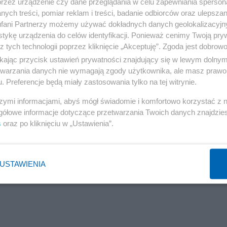
przez urządzenie czy dane przeglądania w celu zapewniania sperson
 wspierane przez odblokowane fundusze Unii Europejskie
ych treści, pomiar reklam i treści, badanie odbiorców oraz ulepszan
fani Partnerzy możemy używać dokładnych danych geolokalizacyjn
nia, znacznymi rezerwami walutowymi oraz solidnymi
tykę urządzenia do celów identyfikacji. Ponieważ cenimy Twoją pry
bilności gospodarki. Ryzyka związane z sytuacją
z tych technologii poprzez kliknięcie „Akceptuję”. Zgoda jest dobro
utecznie łagodzone, co daje podstawy do optymizmu na
ikając przycisk ustawień prywatności znajdujący się w lewym dolny
etwarzania danych nie wymagają zgody użytkownika, ale masz prawo 
. Preferencje będą miały zastosowania tylko na tej witrynie.
szymi informacjami, abyś mógł świadomie i komfortowo korzystać z
gółowe informacje dotyczące przetwarzania Twoich danych znajdzi
s
oraz po kliknięciu w „Ustawienia”.
USTAWIENIA