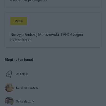
Media
Nie żyje Andrzej Morozowski. TVN24 żegna
dziennikarza
Blogi na ten temat
Ja Falski
Karolina Nowicka
Sarkastyczny