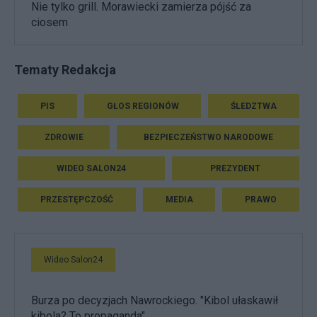
Nie tylko grill. Morawiecki zamierza pójść za
ciosem
Tematy Redakcja
PIS
GŁOS REGIONÓW
ŚLEDZTWA
ZDROWIE
BEZPIECZEŃSTWO NARODOWE
WIDEO SALON24
PREZYDENT
PRZESTĘPCZOŚĆ
MEDIA
PRAWO
Wideo Salon24
Burza po decyzjach Nawrockiego. "Kibol ułaskawił
kibola? To propaganda"