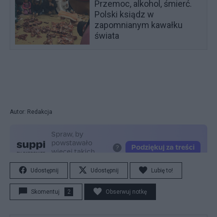
Przemoc, alkohol, śmierć.
Polski ksiądz w
zapomnianym kawałku
świata
Autor: Redakcja
Udostępnij
Udostępnij
Lubię to!
Skomentuj
2
Obserwuj notkę