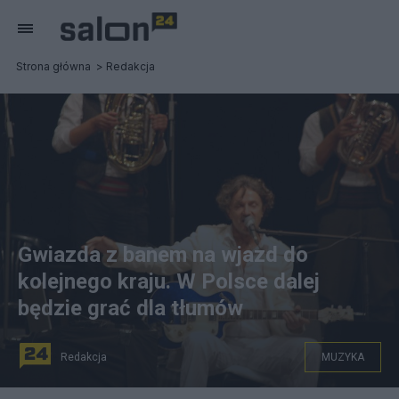
Strona główna
Redakcja
Gwiazda z banem na wjazd do
kolejnego kraju. W Polsce dalej
będzie grać dla tłumów
Redakcja
MUZYKA
na zdjęciu: Goran Bregovic podczas występu. fot. Chiara