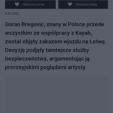
Marra, Flickr, CC BY-ND 2.0
Obserwuj temat
Obserwuj notkę
2.05.2025
Goran Bregović, znany w Polsce przede
wszystkim ze współpracy z Kayah,
został objęty zakazem wjazdu na Łotwę.
Decyzję podjęły tamtejsze służby
bezpieczeństwa, argumentując ją
prorosyjskimi poglądami artysty.