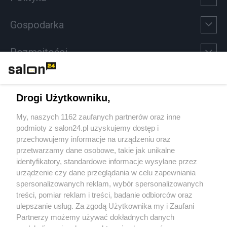
Gospodarka
Rozmaitości
Technologie
Drogi Użytkowniku,
Sport
My, naszych 1162 zaufanych partnerów oraz inne
podmioty z salon24.pl uzyskujemy dostęp i
Społeczeństwo
przechowujemy informacje na urządzeniu oraz
przetwarzamy dane osobowe, takie jak unikalne
Kultura
identyfikatory, standardowe informacje wysyłane przez
urządzenie czy dane przeglądania w celu zapewniania
spersonalizowanych reklam, wybór spersonalizowanych
treści, pomiar reklam i treści, badanie odbiorców oraz
ulepszanie usług. Za zgodą Użytkownika my i Zaufani
X
Facebook
Instagram
Youtube
Partnerzy możemy używać dokładnych danych