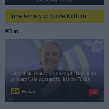
POKAŻ KOMENTARZE (42)
Inne tematy w dziale
Kultura
#
Film
Olbrychski skarży się na rząd. "Napluł mi
w twarz", ale wystarczył list do Tuska
Redakcja
120