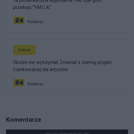
Ta piosenka była legendarna. Nie żyje głos
przeboju "Y.M.C.A."
Redakcja
Kultura
Skolim nie wytrzymał. Zrównał z ziemią projekt
Cienkowskiej dla artystów
Redakcja
Komentarze