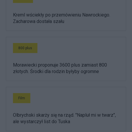
Kreml wściekły po przemówieniu Nawrockiego.
Zacharowa dostała szału
800 plus
Morawiecki proponuje 3600 plus zamiast 800
złotych. Środki dla rodzin byłyby ogromne
Film
Olbrychski skarży się na rząd. "Napluł mi w twarz",
ale wystarczył list do Tuska