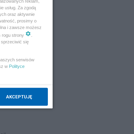
 na
alizowanych reklam,
ie usług. Za zgodą
ych oraz aktywnie
watność, prosimy o
wolna i zawsze możesz
m rogu strony
.
sprzeciwić się
 naszych serwisów
esz w
Polityce
AKCEPTUJĘ