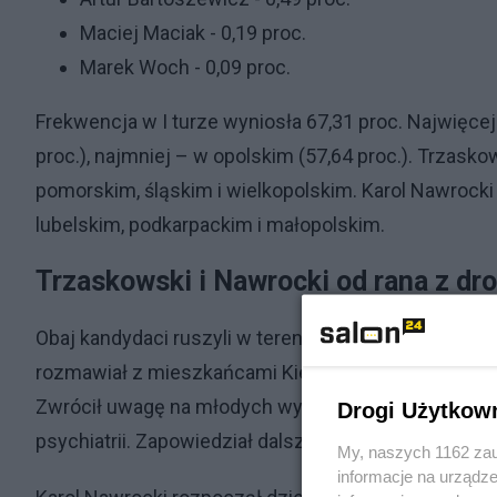
Maciej Maciak - 0,19 proc.
Marek Woch - 0,09 proc.
Frekwencja w I turze wyniosła 67,31 proc. Najwięc
proc.), najmniej – w opolskim (57,64 proc.). Trzas
pomorskim, śląskim i wielkopolskim. Karol Nawrock
lubelskim, podkarpackim i małopolskim.
Trzaskowski i Nawrocki od rana z d
Obaj kandydaci ruszyli w teren już od poniedziałko
rozmawiał z mieszkańcami Kielc. – Jestem przekona
Zwrócił uwagę na młodych wyborców i konieczność 
Drogi Użytkow
psychiatrii. Zapowiedział dalsze spotkania w całej 
My, naszych 1162 zau
informacje na urządze