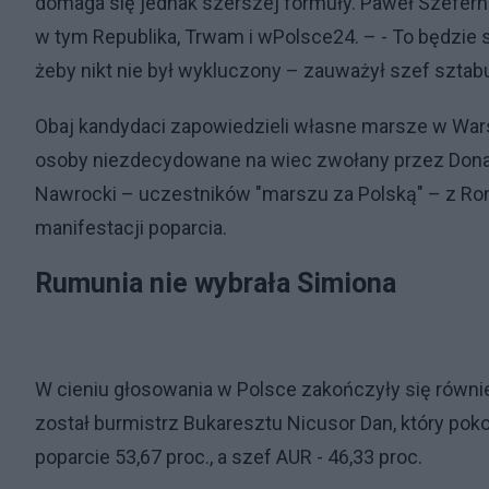
domaga się jednak szerszej formuły. Paweł Szefernak
w tym Republika, Trwam i wPolsce24. – - To będzie
żeby nikt nie był wykluczony – zauważył szef szta
Obaj kandydaci zapowiedzieli własne marsze w Wars
osoby niezdecydowane na wiec zwołany przez Donald
Nawrocki – uczestników "marszu za Polską" – z Ron
manifestacji poparcia.
Rumunia nie wybrała Simiona
W cieniu głosowania w Polsce zakończyły się rów
został burmistrz Bukaresztu Nicusor Dan, który pok
poparcie 53,67 proc., a szef AUR - 46,33 proc.