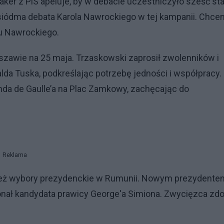
er z PiS apeluje, by w debacie uczestniczyło sześć stac
 siódma debata Karola Nawrockiego w tej kampanii. Chce
bu Nawrockiego.
zawie na 25 maja. Trzaskowski zaprosił zwolenników i
a Tuska, podkreślając potrzebę jedności i współpracy.
da de Gaulle’a na Plac Zamkowy, zachęcając do
Reklama
nież wybory prezydenckie w Rumunii. Nowym prezydente
onał kandydata prawicy George'a Simiona. Zwycięzca zd