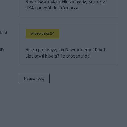
Rok z Nawrockim. Głośne weta, sojusz z
USA i powrót do Trójmorza
tura
Wideo Salon24
an
Burza po decyzjach Nawrockiego. "Kibol
ułaskawił kibola? To propaganda"
Napisz notkę