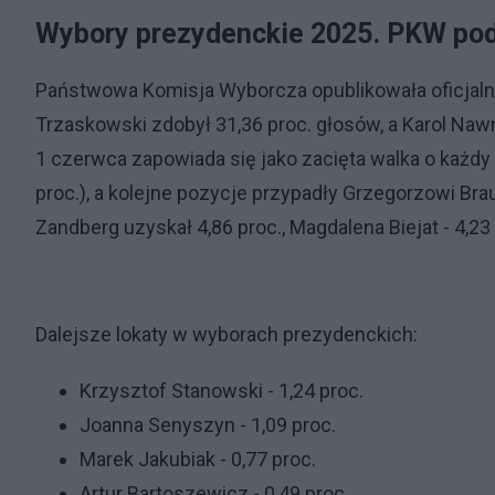
Wybory prezydenckie 2025. PKW pod
Państwowa Komisja Wyborcza opublikowała oficjalne
Trzaskowski zdobył 31,36 proc. głosów, a Karol Nawro
1 czerwca zapowiada się jako zacięta walka o każdy
proc.), a kolejne pozycje przypadły Grzegorzowi Brau
Zandberg uzyskał 4,86 proc., Magdalena Biejat - 4,23
Dalejsze lokaty w wyborach prezydenckich:
Krzysztof Stanowski - 1,24 proc.
Joanna Senyszyn - 1,09 proc.
Marek Jakubiak - 0,77 proc.
Artur Bartoszewicz - 0,49 proc.