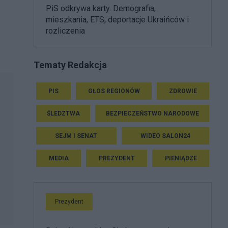
PiS odkrywa karty. Demografia,
mieszkania, ETS, deportacje Ukraińców i
rozliczenia
Tematy Redakcja
PIS
GŁOS REGIONÓW
ZDROWIE
ŚLEDZTWA
BEZPIECZEŃSTWO NARODOWE
SEJM I SENAT
WIDEO SALON24
MEDIA
PREZYDENT
PIENIĄDZE
Prezydent