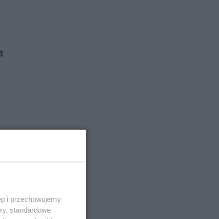
4
ęp i przechowujemy
ory, standardowe