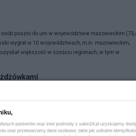
ej osób poszło do urn w województwie mazowieckim (73,
kowski wygrał w 10 województwach, m.in. mazowieckim,
i uzyskał większość w sześciu regionach, w tym w
rożdżówkami
wego poranka. Rafał Trzaskowski rozdawał drożdżówki i
ny, że wygram, ale dużo pracy przed nami – powiedział.
rozmowy o mieszkalnictwie, edukacji oraz kryzysie w
niku,
Polsce i marsz w Warszawie 25 maja.
fanych partnerów oraz inne podmioty z salon24.pl uzyskujemy dost
niu oraz przetwarzamy dane osobowe, takie jak unikalne identyfikat