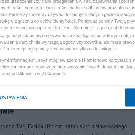
ków i kawy w Gdańsku. – Wiem, ile mam jeszcze energii
przez urządzenie czy dane przeglądania w celu zapewniania sperson
ych treści, pomiar reklam i treści, badanie odbiorców oraz ulepszan
erowana jest także do lewicy. Prezes IPN zadeklarował, że
fani Partnerzy możemy używać dokładnych danych geolokalizacyjn
ciągnąć wyborców ponad podziałami. Skrytykował też
tykę urządzenia do celów identyfikacji. Ponieważ cenimy Twoją pry
z tych technologii poprzez kliknięcie „Akceptuję”. Zgoda jest dobro
ich zaangażowanie po stronie Trzaskowskiego.
ikając przycisk ustawień prywatności znajdujący się w lewym dolny
etwarzania danych nie wymagają zgody użytkownika, ale masz prawo 
Reklama
. Preferencje będą miały zastosowania tylko na tej witrynie.
szymi informacjami, abyś mógł świadomie i komfortowo korzystać z
gółowe informacje dotyczące przetwarzania Twoich danych znajdzi
s
oraz po kliknięciu w „Ustawienia”.
c. komisji. Trzaskowski minimalnie przed Nawrockim
USTAWIENIA
awie
przez TVP, TVN24 i Polsat. Sztab Karola Nawrockiego