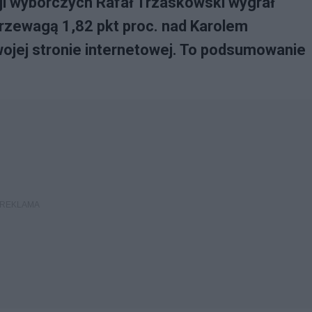
ji wyborczych Rafał Trzaskowski wygrał
rzewagą 1,82 pkt proc. nad Karolem
ojej stronie internetowej. To podsumowanie