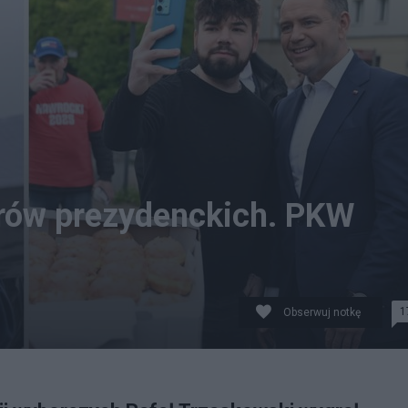
orów prezydenckich. PKW
1
Obserwuj notkę