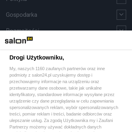
Gospodarka
Rozmaitości
Technologie
Drogi Użytkowniku,
Sport
My, naszych 1160 zaufanych partnerów oraz inne
podmioty z salon24.pl uzyskujemy dostęp i
Społeczeństwo
przechowujemy informacje na urządzeniu oraz
przetwarzamy dane osobowe, takie jak unikalne
Kultura
identyfikatory, standardowe informacje wysyłane przez
urządzenie czy dane przeglądania w celu zapewniania
spersonalizowanych reklam, wybór spersonalizowanych
treści, pomiar reklam i treści, badanie odbiorców oraz
ulepszanie usług. Za zgodą Użytkownika my i Zaufani
X
Facebook
Instagram
Youtube
Partnerzy możemy używać dokładnych danych