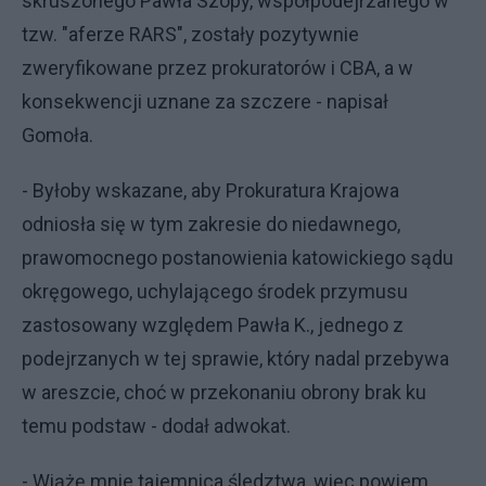
skruszonego Pawła Szopy, współpodejrzanego w
tzw. "aferze RARS", zostały pozytywnie
zweryfikowane przez prokuratorów i CBA, a w
konsekwencji uznane za szczere - napisał
Gomoła.
- Byłoby wskazane, aby Prokuratura Krajowa
odniosła się w tym zakresie do niedawnego,
prawomocnego postanowienia katowickiego sądu
okręgowego, uchylającego środek przymusu
zastosowany względem Pawła K., jednego z
podejrzanych w tej sprawie, który nadal przebywa
w areszcie, choć w przekonaniu obrony brak ku
temu podstaw - dodał adwokat.
- Wiążę mnie tajemnica śledztwa, więc powiem