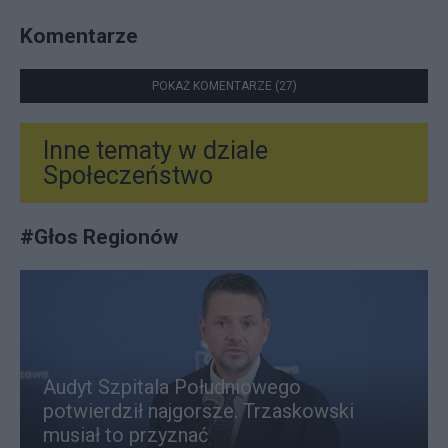
Komentarze
POKAŻ KOMENTARZE (27)
Inne tematy w dziale
Społeczeństwo
#
Głos Regionów
Audyt Szpitala Południowego
potwierdził najgorsze. Trzaskowski
musiał to przyznać