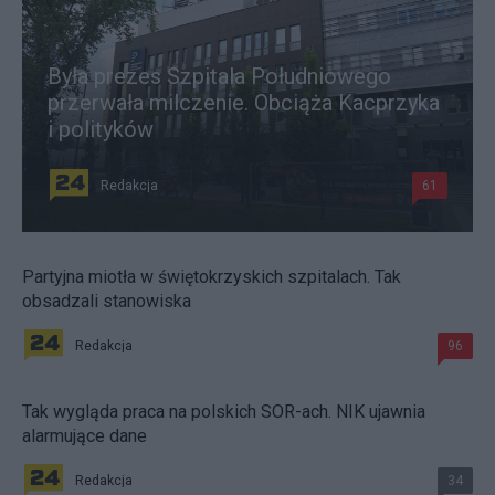
Była prezes Szpitala Południowego
przerwała milczenie. Obciąża Kacprzyka
i polityków
Redakcja
61
Partyjna miotła w świętokrzyskich szpitalach. Tak
obsadzali stanowiska
Redakcja
96
Tak wygląda praca na polskich SOR-ach. NIK ujawnia
alarmujące dane
Redakcja
34