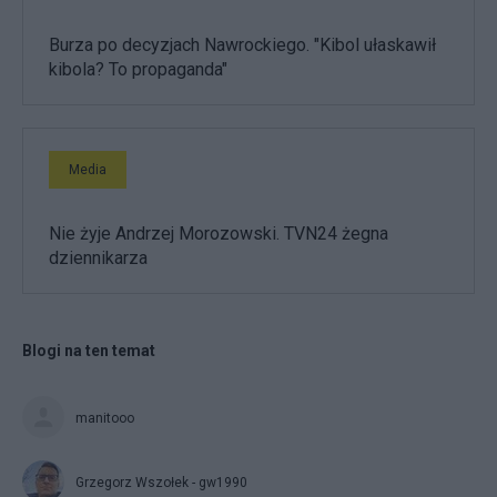
Burza po decyzjach Nawrockiego. "Kibol ułaskawił
kibola? To propaganda"
Media
Nie żyje Andrzej Morozowski. TVN24 żegna
dziennikarza
Blogi na ten temat
manitooo
Grzegorz Wszołek - gw1990