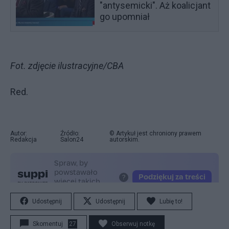
"antysemicki". Aż koalicjant
go upomniał
Fot. zdjęcie ilustracyjne/CBA
Red.
Autor:
Źródło:
© Artykuł jest chroniony prawem
Redakcja
Salon24
autorskim.
Udostępnij
Udostępnij
Lubię to!
Skomentuj
27
Obserwuj notkę