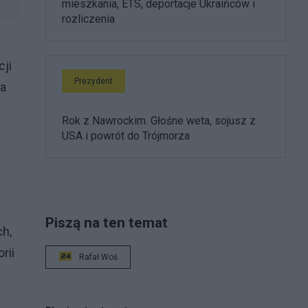
mieszkania, ETS, deportacje Ukraińców i
rozliczenia
ji
Prezydent
na
Rok z Nawrockim. Głośne weta, sojusz z
USA i powrót do Trójmorza
Piszą na ten temat
ch,
rii
Rafał Woś