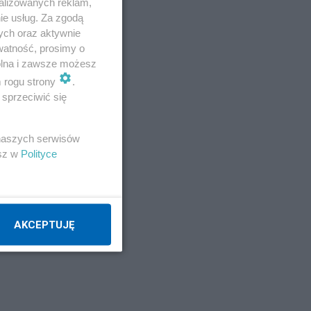
alizowanych reklam,
ie usług. Za zgodą
ych oraz aktywnie
watność, prosimy o
wolna i zawsze możesz
m rogu strony
.
sprzeciwić się
 naszych serwisów
esz w
Polityce
ść
AKCEPTUJĘ