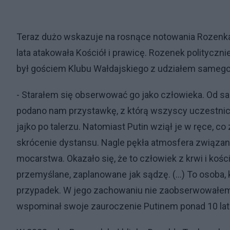
Teraz dużo wskazuje na rosnące notowania Rozenka. 
lata atakowała Kościół i prawicę. Rozenek polityczn
był gościem Klubu Wałdajskiego z udziałem samego 
- Starałem się obserwować go jako człowieka. Od s
podano nam przystawkę, z którą wszyscy uczestnicy 
jajko po talerzu. Natomiast Putin wziął je w ręce, c
skrócenie dystansu. Nagle pękła atmosfera związana
mocarstwa. Okazało się, że to człowiek z krwi i kości
przemyślane, zaplanowane jak sądzę. (...) To osoba, 
przypadek. W jego zachowaniu nie zaobserwowałem 
wspominał swoje zauroczenie Putinem ponad 10 lat