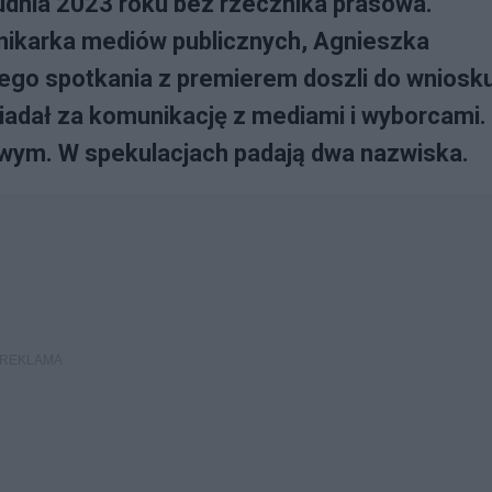
udnia 2023 roku bez rzecznika prasowa.
nnikarka mediów publicznych, Agnieszka
ego spotkania z premierem doszli do wniosku
iadał za komunikację z mediami i wyborcami.
wym. W spekulacjach padają dwa nazwiska.