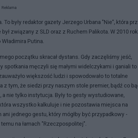
Reklama
To były redaktor gazety Jerzego Urbana "Nie", która pr
ie był związany z SLD oraz z Ruchem Palikota. W 2010 ro
Władimira Putina.
amego początku skracał dystans. Gdy zaczęliśmy jeść,
spotkania męczyli się małymi widelczykami i ganiali to
o zauważyło większość ludzi i spowodowało to totalne
 z tym, że siedzi przy naszym stole premier, bądź co bą
, a nie tylko instytucja. Były to gesty wystudiowane,
która wszystko kalkuluje i nie pozostawia miejsca na
ani jednego gestu, który mógłby być przypadkowy -
 temu na łamach "Rzeczpospolitej".