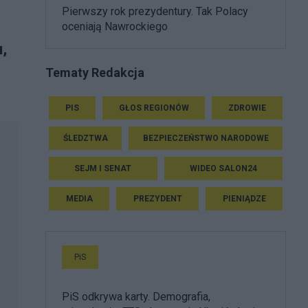
Pierwszy rok prezydentury. Tak Polacy
oceniają Nawrockiego
,
Tematy Redakcja
PIS
GŁOS REGIONÓW
ZDROWIE
ŚLEDZTWA
BEZPIECZEŃSTWO NARODOWE
SEJM I SENAT
WIDEO SALON24
MEDIA
PREZYDENT
PIENIĄDZE
PiS
PiS odkrywa karty. Demografia,