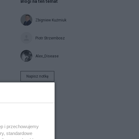
Blogi na ten temat
Zbigniew Kuźmiuk
Piotr Strzembosz
Alex_Disease
Napisz notkę
ęp i przechowujemy
ory, standardowe