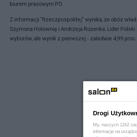
biurem prasowym PO.
Z informacji "Rzeczpospolitej" wynika, że obóz wła
Szymona Hołownię i Andrzeja Rozenka. Lider Polski 
wyborów, ale wynik z pierwszej - zaledwie 4,99 proc
Drogi Użytkow
My, naszych 1162 zau
informacje na urządze