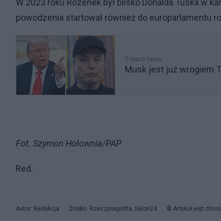
W 2023 roku Rozenek był blisko Donalda Tuska w kamp
powodzenia startował również do europarlamentu rok
Zobacz także
Musk jest już wrogiem T
Fot. Szymon Hołownia/PAP
Red.
Autor: Redakcja
Źródło: Rzeczpospolita, Salon24
© Artykuł jest chro