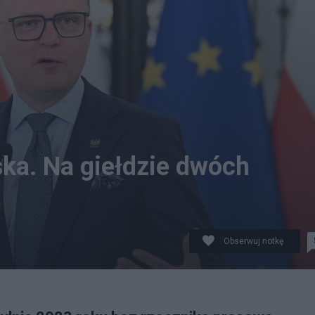
ska. Na giełdzie dwóch
Obserwuj notkę