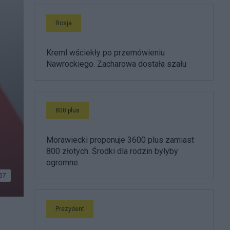
Rosja
Kreml wściekły po przemówieniu
Nawrockiego. Zacharowa dostała szału
800 plus
Morawiecki proponuje 3600 plus zamiast
800 złotych. Środki dla rodzin byłyby
ogromne
57
Prezydent