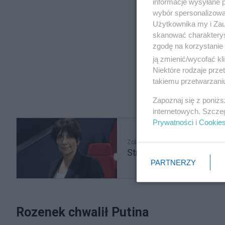
informacje wysyłane 
wybór spersonalizowan
Użytkownika my i Zau
skanować charakterys
zgodę na korzystanie 
ją zmienić/wycofać kl
Niektóre rodzaje prz
takiemu przetwarzaniu
Zapoznaj się z poniż
internetowych. Szcze
Prywatności
i
Cookie
Zobacz także
Strofowała Paździocha w
PARTNERZY
Rozenek chwalił Putina