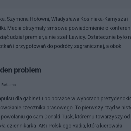
uska, Szymona Hołowni, Władysława Kosiniaka-Kamysza i
dki. Media otrzymały smsowe powiadomienie o konferenc
ąć udział premier, a nie szef Lewicy. Ostatecznie było 
otkań i przygotowań do podróży zagranicznej, a obok
eden problem
Reklama
 impulsu dla gabinetu po porażce w wyborach prezydencki
powołanie rzecznika prasowego. To pierwszy rząd w histo
 się powołaniu go sam Donald Tusk, któremu towarzyszy od
ła dziennikarka IAR i Polskiego Radia, która kierowała