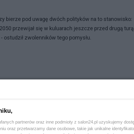
dzy bierze pod uwagę dwóch polityków na to stanowisko:
2050 przewijał się w kuluarach jeszcze przed drugą turą
. - ostudził zwolenników tego pomysłu.
niku,
fanych partnerów oraz inne podmioty z salon24.pl uzyskujemy dost
niu oraz przetwarzamy dane osobowe, takie jak unikalne identyfikat