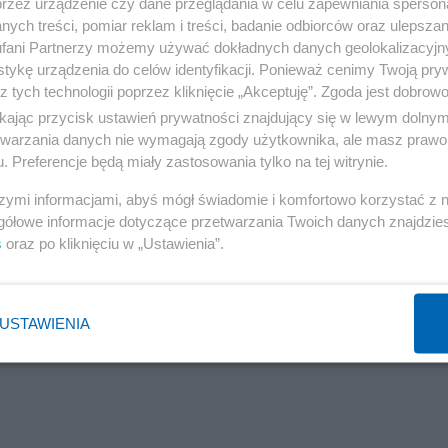
przez urządzenie czy dane przeglądania w celu zapewniania sperson
ych treści, pomiar reklam i treści, badanie odbiorców oraz ulepszan
fani Partnerzy możemy używać dokładnych danych geolokalizacyjn
tykę urządzenia do celów identyfikacji. Ponieważ cenimy Twoją pry
z tych technologii poprzez kliknięcie „Akceptuję”. Zgoda jest dobro
ikając przycisk ustawień prywatności znajdujący się w lewym dolny
etwarzania danych nie wymagają zgody użytkownika, ale masz prawo 
. Preferencje będą miały zastosowania tylko na tej witrynie.
szymi informacjami, abyś mógł świadomie i komfortowo korzystać z
gółowe informacje dotyczące przetwarzania Twoich danych znajdzi
s
oraz po kliknięciu w „Ustawienia”.
 "Kiepskich", teraz bierze się za wyborców. Pałys ma do
USTAWIENIA