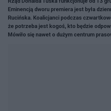
Rząd Donalda Tuska funkcjonuje od 13 gr
Eminencją dworu premiera jest była dzie
Rucińska. Koalicjanci podczas czwartkow
że potrzeba jest kogoś, kto będzie odpow
Mówiło się nawet o dużym centrum praso