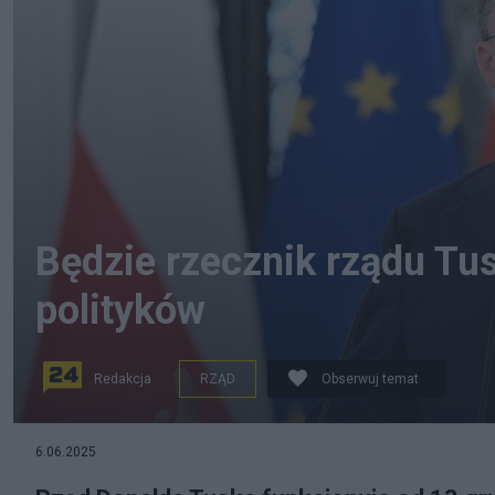
Będzie rzecznik rządu Tu
polityków
Redakcja
RZĄD
Obserwuj temat
6.06.2025