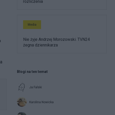
rozliczenia
Media
Nie żyje Andrzej Morozowski. TVN24
o
żegna dziennikarza
ta
Blogi na ten temat
Ja Falski
Karolina Nowicka