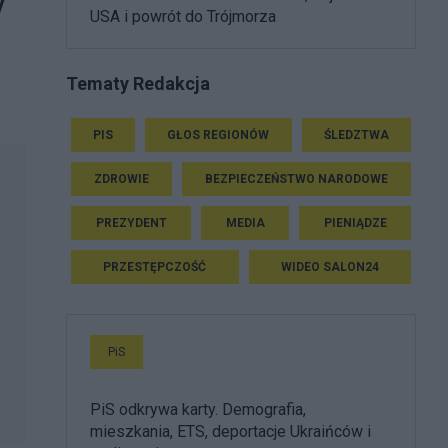
y
USA i powrót do Trójmorza
Tematy Redakcja
PIS
GŁOS REGIONÓW
ŚLEDZTWA
ZDROWIE
BEZPIECZEŃSTWO NARODOWE
PREZYDENT
MEDIA
PIENIĄDZE
PRZESTĘPCZOŚĆ
WIDEO SALON24
PiS
PiS odkrywa karty. Demografia,
mieszkania, ETS, deportacje Ukraińców i