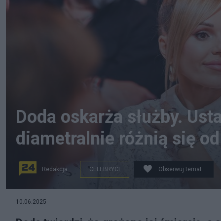
Doda oskarża służby. Usta
diametralnie różnią się od 
Redakcja
CELEBRYCI
Obserwuj temat
Dorota Rabczewska w czasie konferencji prasowej fes
10.06.2025