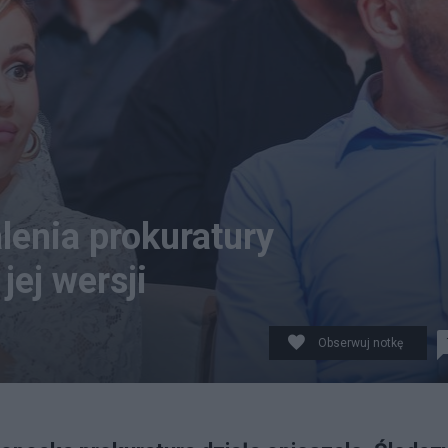
lenia prokuratury
jej wersji
Obserwuj notkę
tiwalu w Opolu, Piotr Nowak/PAP