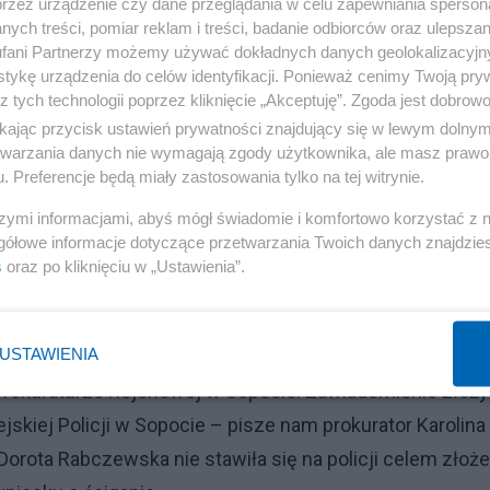
przez urządzenie czy dane przeglądania w celu zapewniania sperson
ych treści, pomiar reklam i treści, badanie odbiorców oraz ulepszan
prokurator w Sopocie, żeby może potraktowała tę sprawę
fani Partnerzy możemy używać dokładnych danych geolokalizacyjn
 się czuć bezpiecznie w publiczności, i w ogóle też moj
tykę urządzenia do celów identyfikacji. Ponieważ cenimy Twoją pry
 sytuacji, kiedy ktoś tak jawnie planuje morderstwo, bez
z tych technologii poprzez kliknięcie „Akceptuję”. Zgoda jest dobro
ikając przycisk ustawień prywatności znajdujący się w lewym dolny
 ma się tę opiekę, no i jakąś reakcję. Trochę mnie to mart
etwarzania danych nie wymagają zgody użytkownika, ale masz prawo 
. Preferencje będą miały zastosowania tylko na tej witrynie.
aliśmy zawiadomienia
szymi informacjami, abyś mógł świadomie i komfortowo korzystać z
gółowe informacje dotyczące przetwarzania Twoich danych znajdzi
s
oraz po kliknięciu w „Ustawienia”.
Reklama
go sprawę gróźb karalnych kierowanych wobec Dody.
USTAWIENIA
Prokuraturze Rejonowej w Sopocie. Zawiadomienie złoży
kiej Policji w Sopocie – pisze nam prokurator Karolina
Dorota Rabczewska nie stawiła się na policji celem złoże