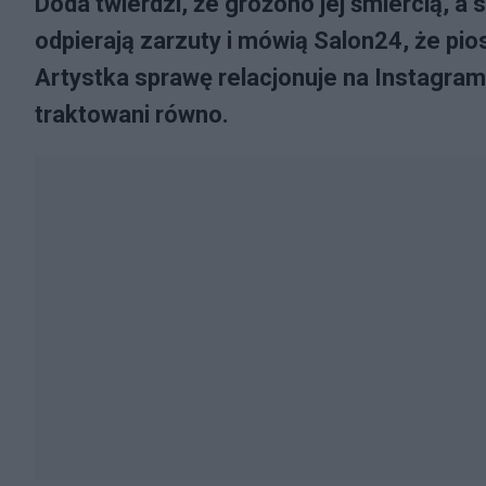
Doda twierdzi, że grożono jej śmiercią, a
odpierają zarzuty i mówią Salon24, że pio
Artystka sprawę relacjonuje na Instagram
traktowani równo.