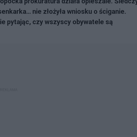
 sopocka prokuratura działa opieszale. Śledcz
senkarka… nie złożyła wniosku o ściganie.
ie pytając, czy wszyscy obywatele są