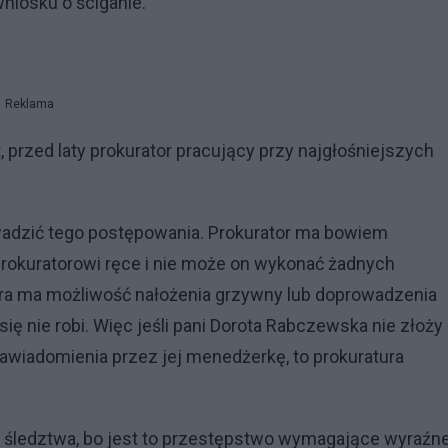
niosku o ściganie.
Reklama
przed laty prokurator pracujący przy najgłośniejszych
wadzić tego postępowania. Prokurator ma bowiem
prokuratorowi ręce i nie może on wykonać żadnych
ura ma możliwość nałożenia grzywny lub doprowadzenia
ię nie robi. Więc jeśli pani Dorota Rabczewska nie złoży
zawiadomienia przez jej menedżerkę, to prokuratura
ć śledztwa, bo jest to przestępstwo wymagające wyraźn