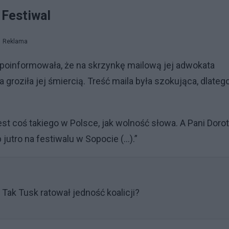
 Festiwal
Reklama
a poinformowała, że na skrzynkę mailową jej adwokata
groziła jej śmiercią. Treść maila była szokująca, dlateg
est coś takiego w Polsce, jak wolność słowa. A Pani Doro
utro na festiwalu w Sopocie (…).”
 Tak Tusk ratował jedność koalicji?