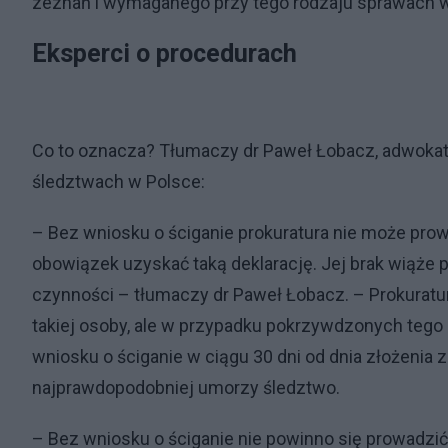
zeznań i wymaganego przy tego rodzaju sprawach w
Eksperci o procedurach
Co to oznacza? Tłumaczy dr Paweł Łobacz, adwokat, 
śledztwach w Polsce:
– Bez wniosku o ściganie prokuratura nie może pro
obowiązek uzyskać taką deklarację. Jej brak wiąże 
czynności – tłumaczy dr Paweł Łobacz. – Prokurat
takiej osoby, ale w przypadku pokrzywdzonych tego s
wniosku o ściganie w ciągu 30 dni od dnia złożenia 
najprawdopodobniej umorzy śledztwo.
– Bez wniosku o ściganie nie powinno się prowadzi