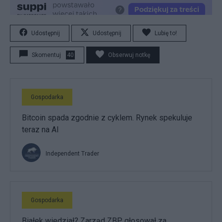
Udostępnij
Udostępnij
Lubię to!
Skomentuj
40
Obserwuj notkę
Gospodarka
Bitcoin spada zgodnie z cyklem. Rynek spekuluje
teraz na AI
Independent Trader
Gospodarka
Białek wiedział? Zarząd ZBP głosował za