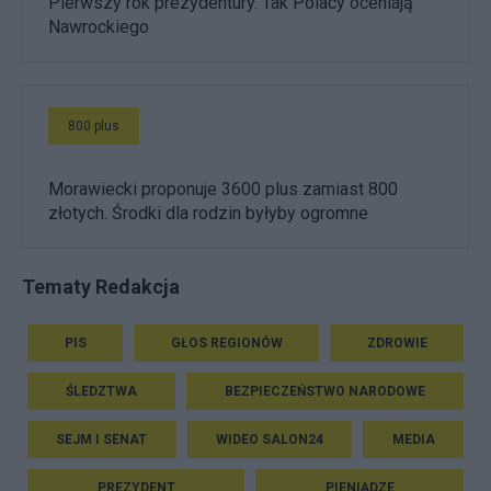
Pierwszy rok prezydentury. Tak Polacy oceniają
Nawrockiego
800 plus
Morawiecki proponuje 3600 plus zamiast 800
złotych. Środki dla rodzin byłyby ogromne
Tematy Redakcja
PIS
GŁOS REGIONÓW
ZDROWIE
ŚLEDZTWA
BEZPIECZEŃSTWO NARODOWE
SEJM I SENAT
WIDEO SALON24
MEDIA
PREZYDENT
PIENIĄDZE