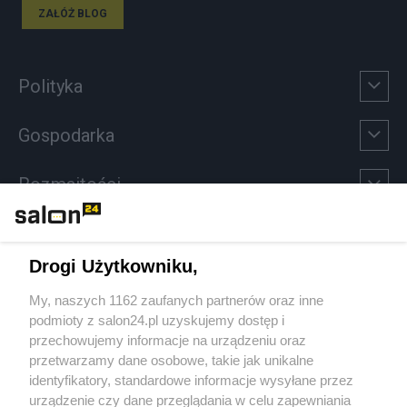
ZAŁÓŻ BLOG
Polityka
Gospodarka
Rozmaitości
Technologie
Drogi Użytkowniku,
Sport
My, naszych 1162 zaufanych partnerów oraz inne
podmioty z salon24.pl uzyskujemy dostęp i
Społeczeństwo
przechowujemy informacje na urządzeniu oraz
przetwarzamy dane osobowe, takie jak unikalne
Kultura
identyfikatory, standardowe informacje wysyłane przez
urządzenie czy dane przeglądania w celu zapewniania