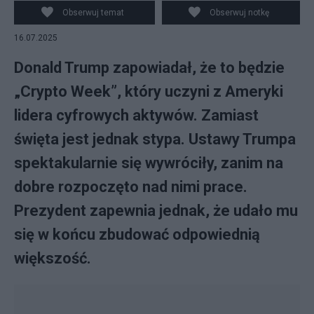
PAP/EPA/Al Drago / POOL
Obserwuj temat
Obserwuj notkę
16.07.2025
Donald Trump zapowiadał, że to będzie
„Crypto Week”, który uczyni z Ameryki
lidera cyfrowych aktywów. Zamiast
święta jest jednak stypa. Ustawy Trumpa
spektakularnie się wywróciły, zanim na
dobre rozpoczęto nad nimi prace.
Prezydent zapewnia jednak, że udało mu
się w końcu zbudować odpowiednią
większość.