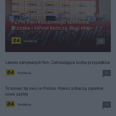
PZPN traci kluczowego sponsora.
Brzoska i InPost kończą długi etap
Redakcja
18
Lawina zamykanych firm. Zatrważająca liczba przypadków
Redakcja
31
To koniec tej sieci w Polsce. Klienci zobaczą zupełnie
nowe szyldy
Redakcja
14