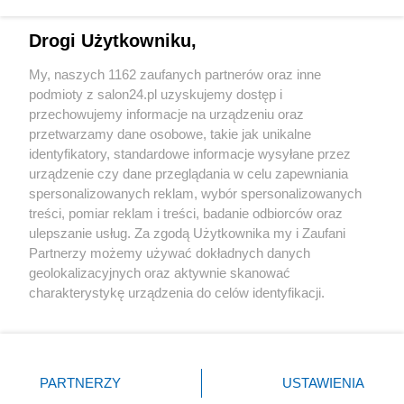
Technologie
Drogi Użytkowniku,
Sport
My, naszych 1162 zaufanych partnerów oraz inne
podmioty z salon24.pl uzyskujemy dostęp i
Społeczeństwo
przechowujemy informacje na urządzeniu oraz
przetwarzamy dane osobowe, takie jak unikalne
Kultura
identyfikatory, standardowe informacje wysyłane przez
urządzenie czy dane przeglądania w celu zapewniania
spersonalizowanych reklam, wybór spersonalizowanych
treści, pomiar reklam i treści, badanie odbiorców oraz
ulepszanie usług. Za zgodą Użytkownika my i Zaufani
X
Facebook
Instagram
Youtube
Partnerzy możemy używać dokładnych danych
geolokalizacyjnych oraz aktywnie skanować
charakterystykę urządzenia do celów identyfikacji.
Web Content Media sp. z o. o. © 2022
Ponieważ cenimy Twoją prywatność, prosimy o zgodę na
korzystanie z tych technologii poprzez kliknięcie
„Akceptuję”. Zgoda jest dobrowolna i zawsze możesz ją
Pomoc
O nas
Praca
Reklama
Kontakt
zmienić/wycofać klikając przycisk ustawień prywatności
PARTNERZY
USTAWIENIA
znajdujący się w lewym dolnym rogu strony
. Niektóre