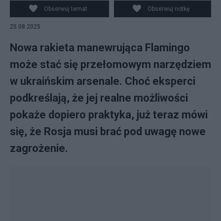
wyposażonego w rakietę Flamingo. fot. X
Obserwuj temat
Obserwuj notkę
25.08.2025
Nowa rakieta manewrująca Flamingo
może stać się przełomowym narzędziem
w ukraińskim arsenale. Choć eksperci
podkreślają, że jej realne możliwości
pokaże dopiero praktyka, już teraz mówi
się, że Rosja musi brać pod uwagę nowe
zagrożenie.