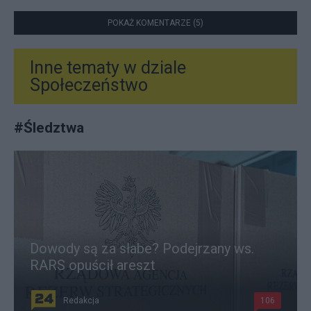
POKAŻ KOMENTARZE (5)
Inne tematy w dziale
Społeczeństwo
#
Śledztwa
Dowody są za słabe? Podejrzany ws.
RARS opuścił areszt
Redakcja
106