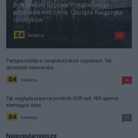
Była prezes Szpitala Południowego
przerwała milczenie. Obciąża Kacprzyka
i polityków
Redakcja
62
Partyjna miotła w świętokrzyskich szpitalach. Tak
obsadzali stanowiska
Redakcja
96
Tak wygląda praca na polskich SOR-ach. NIK ujawnia
alarmujące dane
Redakcja
34
Najpopularniejsze