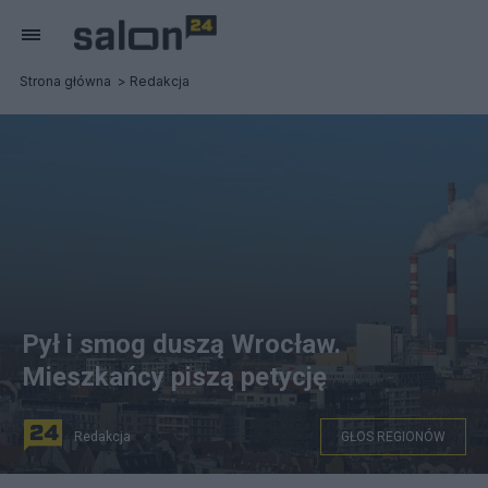
Strona główna
Redakcja
Pył i smog duszą Wrocław.
Mieszkańcy piszą petycję
Redakcja
GŁOS REGIONÓW
Dym z komina nad Wrocławiem, Adam Małycha/Pixabay