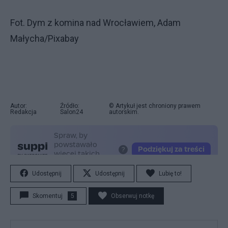
Fot. Dym z komina nad Wrocławiem, Adam
Małycha/Pixabay
Autor:
Źródło:
© Artykuł jest chroniony prawem
Redakcja
Salon24
autorskim.
Udostępnij
Udostępnij
Lubię to!
Skomentuj
5
Obserwuj notkę