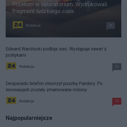
Przełom w laboratorium. Wydrukowali
fragment ludzkiego ciała
Redakcja
8
Edward Warchocki podbija sieć. Występuje nawet z
politykami
Redakcja
25
Desperacki telefon otworzył puszkę Pandory. Po
innowacjach zostały zmarnowane miliony
Redakcja
75
Najpopularniejsze