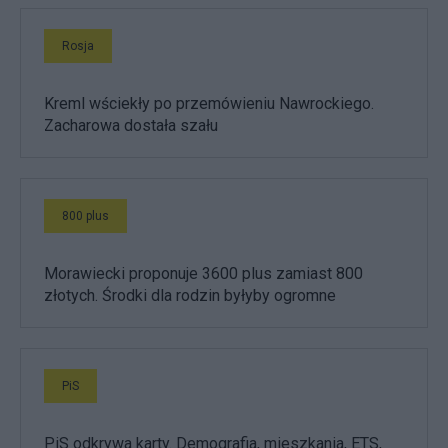
Rosja
Kreml wściekły po przemówieniu Nawrockiego.
Zacharowa dostała szału
800 plus
Morawiecki proponuje 3600 plus zamiast 800
złotych. Środki dla rodzin byłyby ogromne
PiS
PiS odkrywa karty. Demografia, mieszkania, ETS,