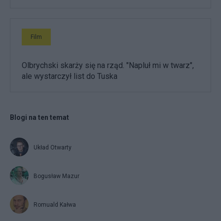
Film
Olbrychski skarży się na rząd. "Napluł mi w twarz",
ale wystarczył list do Tuska
Blogi na ten temat
Układ Otwarty
Bogusław Mazur
Romuald Kałwa