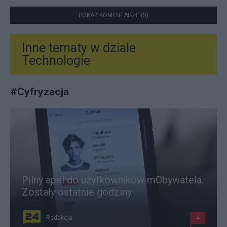
POKAŻ KOMENTARZE (5)
Inne tematy w dziale
Technologie
#
Cyfryzacja
Pilny apel do użytkowników mObywatela.
Zostały ostatnie godziny
Redakcja
4