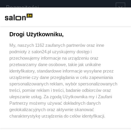
Rozmaitości
Technologie
Drogi Użytkowniku,
Sport
My, naszych 1162 zaufanych partnerów oraz inne
podmioty z salon24.pl uzyskujemy dostęp i
Społeczeństwo
przechowujemy informacje na urządzeniu oraz
przetwarzamy dane osobowe, takie jak unikalne
Kultura
identyfikatory, standardowe informacje wysyłane przez
urządzenie czy dane przeglądania w celu zapewniania
spersonalizowanych reklam, wybór spersonalizowanych
treści, pomiar reklam i treści, badanie odbiorców oraz
ulepszanie usług. Za zgodą Użytkownika my i Zaufani
X
Facebook
Instagram
Youtube
Partnerzy możemy używać dokładnych danych
geolokalizacyjnych oraz aktywnie skanować
charakterystykę urządzenia do celów identyfikacji.
Web Content Media sp. z o. o. © 2022
Ponieważ cenimy Twoją prywatność, prosimy o zgodę na
korzystanie z tych technologii poprzez kliknięcie