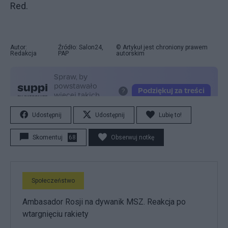
Red.
Autor:
Źródło: Salon24,
© Artykuł jest chroniony prawem
Redakcja
PAP
autorskim
Udostępnij
Udostępnij
Lubię to!
Skomentuj
68
Obserwuj notkę
Społeczeństwo
Ambasador Rosji na dywanik MSZ. Reakcja po
wtargnięciu rakiety