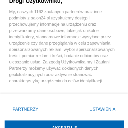
Drogi Użytkowniku,
Sport
My, naszych 1162 zaufanych partnerów oraz inne
podmioty z salon24.pl uzyskujemy dostęp i
Społeczeństwo
przechowujemy informacje na urządzeniu oraz
przetwarzamy dane osobowe, takie jak unikalne
Kultura
identyfikatory, standardowe informacje wysyłane przez
urządzenie czy dane przeglądania w celu zapewniania
spersonalizowanych reklam, wybór spersonalizowanych
treści, pomiar reklam i treści, badanie odbiorców oraz
ulepszanie usług. Za zgodą Użytkownika my i Zaufani
X
Facebook
Instagram
Youtube
Partnerzy możemy używać dokładnych danych
geolokalizacyjnych oraz aktywnie skanować
charakterystykę urządzenia do celów identyfikacji.
Web Content Media sp. z o. o. © 2022
Ponieważ cenimy Twoją prywatność, prosimy o zgodę na
korzystanie z tych technologii poprzez kliknięcie
„Akceptuję”. Zgoda jest dobrowolna i zawsze możesz ją
Pomoc
O nas
Praca
Reklama
Kontakt
zmienić/wycofać klikając przycisk ustawień prywatności
PARTNERZY
USTAWIENIA
znajdujący się w lewym dolnym rogu strony
. Niektóre
rodzaje przetwarzania danych nie wymagają zgody
użytkownika, ale masz prawo sprzeciwić się takiemu
AKCEPTUJĘ