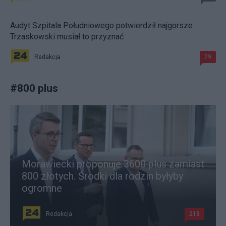
Audyt Szpitala Południowego potwierdził najgorsze.
Trzaskowski musiał to przyznać
Redakcja
79
#
800 plus
Morawiecki proponuje 3600 plus zamiast
800 złotych. Środki dla rodzin byłyby
ogromne
Redakcja
218