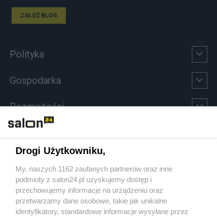
ZAŁÓŻ BLOG
Polityka
Gospodarka
Rozmaitości
Technologie
Drogi Użytkowniku,
Sport
My, naszych 1162 zaufanych partnerów oraz inne
podmioty z salon24.pl uzyskujemy dostęp i
Społeczeństwo
przechowujemy informacje na urządzeniu oraz
przetwarzamy dane osobowe, takie jak unikalne
Kultura
identyfikatory, standardowe informacje wysyłane przez