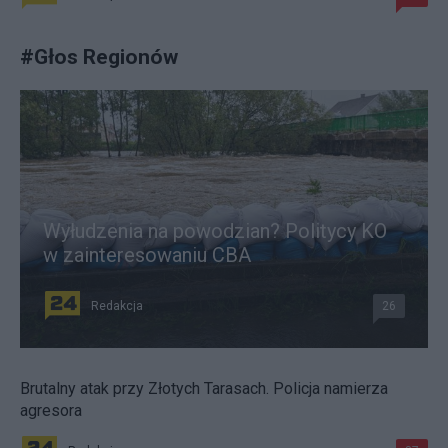
#
Głos Regionów
Wyłudzenia na powodzian? Politycy KO
w zainteresowaniu CBA
Redakcja
26
Brutalny atak przy Złotych Tarasach. Policja namierza
agresora