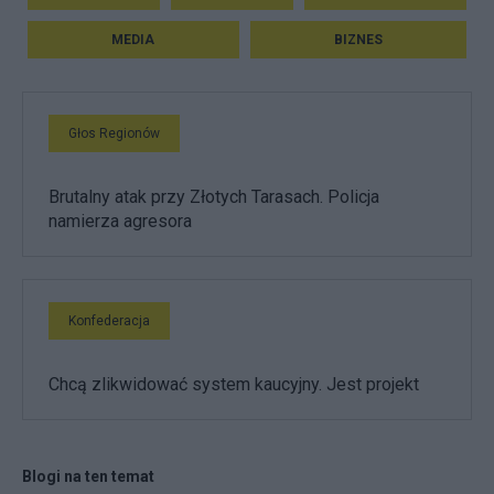
MEDIA
BIZNES
Głos Regionów
Brutalny atak przy Złotych Tarasach. Policja
namierza agresora
Konfederacja
Chcą zlikwidować system kaucyjny. Jest projekt
Blogi na ten temat