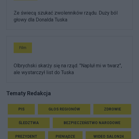
Ze świecą szukać zwolenników rządu. Duży ból
głowy dla Donalda Tuska
Film
Olbrychski skarży się na rząd. "Napluł mi w twarz",
ale wystarczył list do Tuska
Tematy Redakcja
PIS
GŁOS REGIONÓW
ZDROWIE
ŚLEDZTWA
BEZPIECZEŃSTWO NARODOWE
PREZYDENT
PIENIĄDZE
WIDEO SALON24