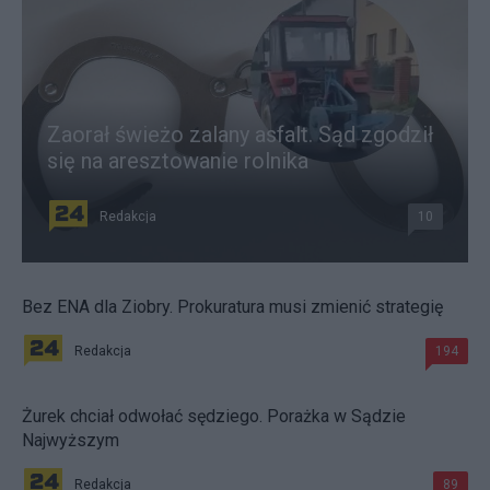
Zaorał świeżo zalany asfalt. Sąd zgodził
się na aresztowanie rolnika
Redakcja
10
Bez ENA dla Ziobry. Prokuratura musi zmienić strategię
Redakcja
194
Żurek chciał odwołać sędziego. Porażka w Sądzie
Najwyższym
Redakcja
89