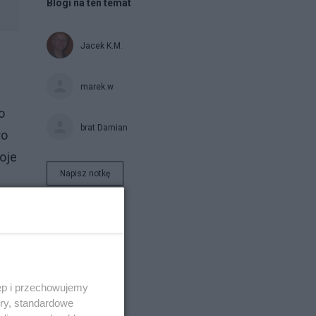
Blogi na ten temat
Jacek K.M.
marek.w
o
brat Damian
ro
oje
Napisz notkę
ęp i przechowujemy
ory, standardowe