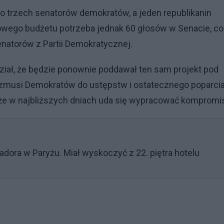
trzech senatorów demokratów, a jeden republikanin
owego budżetu potrzeba jednak 60 głosów w Senacie, co
natorów z Partii Demokratycznej.
iał, że będzie ponownie poddawał ten sam projekt pod
ji zmusi Demokratów do ustępstw i ostatecznego poparci
y, że w najbliższych dniach uda się wypracować komprom
dora w Paryżu. Miał wyskoczyć z 22. piętra hotelu