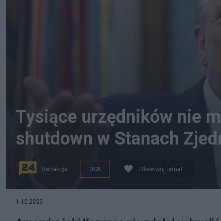
Tysiące urzędników nie ma
shutdown w Stanach Zje
Redakcja
USA
Obserwuj temat
1.10.2025