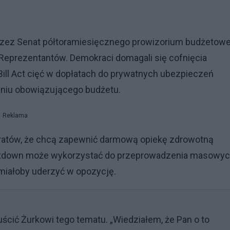
przez Senat półtoramiesięcznego prowizorium budżetowe
 Reprezentantów. Demokraci domagali się cofnięcia
ill Act cięć w dopłatach do prywatnych ubezpieczeń
eniu obowiązującego budżetu.
Reklama
ratów, że chcą zapewnić darmową opiekę zdrowotną
shutdown może wykorzystać do przeprowadzenia masowy
 miałoby uderzyć w opozycję.
ścić Żurkowi tego tematu. „Wiedziałem, że Pan o to