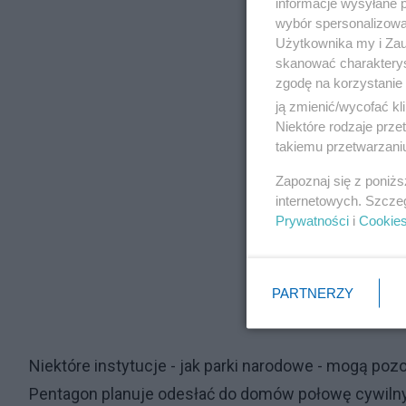
informacje wysyłane 
wybór spersonalizowan
Użytkownika my i Zau
skanować charakterys
zgodę na korzystanie 
ją zmienić/wycofać kl
Niektóre rodzaje prz
takiemu przetwarzaniu
Zapoznaj się z poniż
internetowych. Szcze
Prywatności
i
Cookie
PARTNERZY
Niektóre instytucje - jak parki narodowe - mogą poz
Pentagon planuje odesłać do domów połowę cywiln