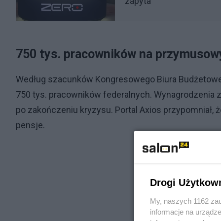
zapyta”
750 tys. pracowników na przymusow
Według szacunków Kongresowego Biura Budżetoweg
750 tys. pracowników federalnych. Wynagrodzenia 
po zakończeniu kryzysu. Portal Axios przypomniał, 
pensje.
Drogi Użytkow
My, naszych 1162 zau
informacje na urządze