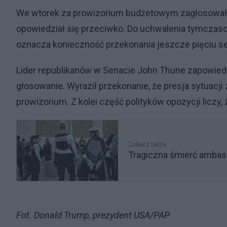
We wtorek za prowizorium budżetowym zagłosowało 
opowiedział się przeciwko. Do uchwalenia tymczas
oznacza konieczność przekonania jeszcze pięciu se
Lider republikanów w Senacie John Thune zapowiedz
głosowanie. Wyraził przekonanie, że presja sytuac
prowizorium. Z kolei część polityków opozycji licz
Zobacz także
Tragiczna śmierć ambasa
Fot. Donald Trump, prezydent USA/PAP