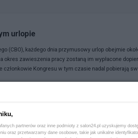
ym urlopie
o (CBO), każdego dnia przymusowy urlop obejmie okoł
za okres zawieszenia pracy zostaną im wypłacone dopie
że członkowie Kongresu w tym czasie nadal pobierają sw
niku,
fanych partnerów oraz inne podmioty z salon24.pl uzyskujemy dost
niu oraz przetwarzamy dane osobowe, takie jak unikalne identyfikat