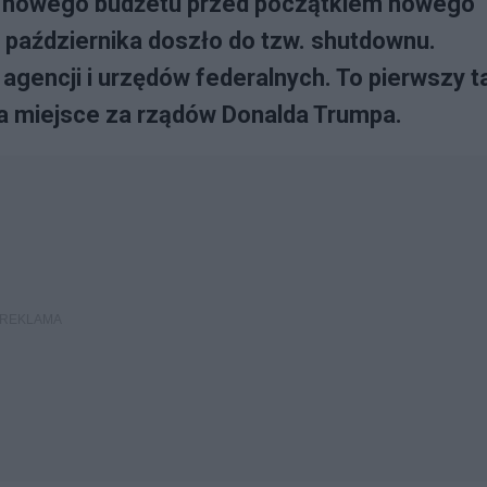
ć nowego budżetu przed początkiem nowego
 1 października doszło do tzw. shutdownu.
gencji i urzędów federalnych. To pierwszy t
ma miejsce za rządów Donalda Trumpa.