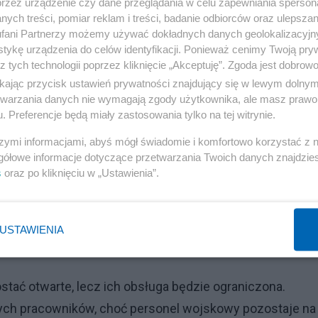
przez urządzenie czy dane przeglądania w celu zapewniania sperson
ych treści, pomiar reklam i treści, badanie odbiorców oraz ulepszan
fani Partnerzy możemy używać dokładnych danych geolokalizacyjn
tykę urządzenia do celów identyfikacji. Ponieważ cenimy Twoją pry
z tych technologii poprzez kliknięcie „Akceptuję”. Zgoda jest dobro
ikając przycisk ustawień prywatności znajdujący się w lewym dolny
etwarzania danych nie wymagają zgody użytkownika, ale masz prawo 
. Preferencje będą miały zastosowania tylko na tej witrynie.
szymi informacjami, abyś mógł świadomie i komfortowo korzystać z
gółowe informacje dotyczące przetwarzania Twoich danych znajdzi
s
oraz po kliknięciu w „Ustawienia”.
USTAWIENIA
Reklama
ostać otwarte, lecz ich obsługa będzie ograniczona.
ych pracowników, choć personel wojskowy pozostaje na