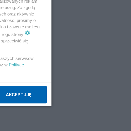
alizowanych reklam,
ie usług. Za zgodą
ych oraz aktywnie
watność, prosimy o
wolna i zawsze możesz
m rogu strony
.
sprzeciwić się
 naszych serwisów
esz w
Polityce
AKCEPTUJĘ