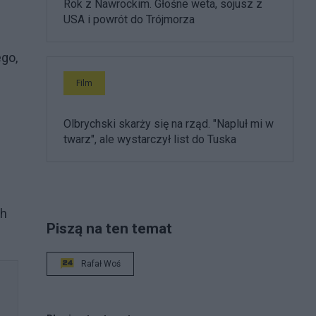
Rok z Nawrockim. Głośne weta, sojusz z
USA i powrót do Trójmorza
go,
Film
Olbrychski skarży się na rząd. "Napluł mi w
twarz", ale wystarczył list do Tuska
ch
Piszą na ten temat
Rafał Woś