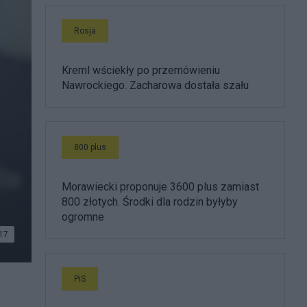
Rosja
Kreml wściekły po przemówieniu
Nawrockiego. Zacharowa dostała szału
800 plus
Morawiecki proponuje 3600 plus zamiast
800 złotych. Środki dla rodzin byłyby
ogromne
17
PiS