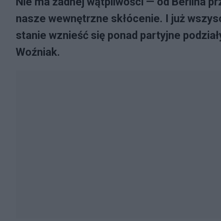
Nie ma żadnej wątpliwości — od Berlina p
nasze wewnętrzne skłócenie. I już wszyscy
stanie wznieść się ponad partyjne podział
Woźniak.