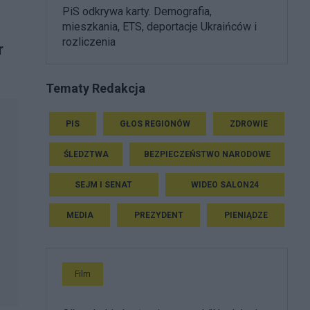
PiS odkrywa karty. Demografia,
mieszkania, ETS, deportacje Ukraińców i
rozliczenia
r
Tematy Redakcja
PIS
GŁOS REGIONÓW
ZDROWIE
ŚLEDZTWA
BEZPIECZEŃSTWO NARODOWE
SEJM I SENAT
WIDEO SALON24
MEDIA
PREZYDENT
PIENIĄDZE
Film