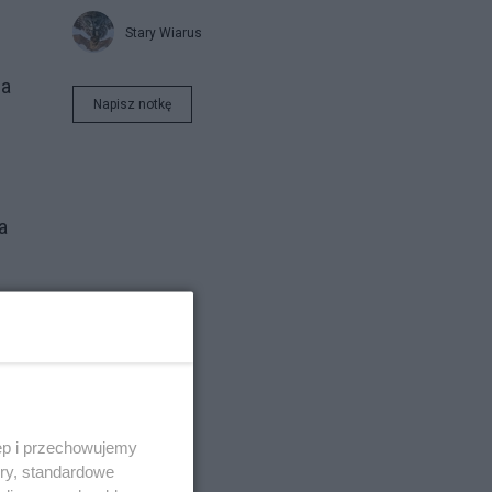
Stary Wiarus
 a
Napisz notkę
a
ą
ęp i przechowujemy
ory, standardowe