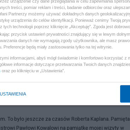
dzić — emocja wyrażana w polityce zagranicznej przez d
przez urządzenie czy dane przeglądania w celu zapewniania sperson
ych treści, pomiar reklam i treści, badanie odbiorców oraz ulepszan
fani Partnerzy możemy używać dokładnych danych geolokalizacyjn
tykę urządzenia do celów identyfikacji. Ponieważ cenimy Twoją pry
e czuje potrzeby, by z nami cokolwiek konsultować, bo
z tych technologii poprzez kliknięcie „Akceptuję”. Zgoda jest dobro
kim i na wszystko.
ikając przycisk ustawień prywatności znajdujący się w lewym dolny
etwarzania danych nie wymagają zgody użytkownika, ale masz prawo 
. Preferencje będą miały zastosowania tylko na tej witrynie.
Reklama
szymi informacjami, abyś mógł świadomie i komfortowo korzystać z
 że istnieją rozwiązania. Gdy jadę do Turcji i rozmawiam
gółowe informacje dotyczące przetwarzania Twoich danych znajdzi
s
oraz po kliknięciu w „Ustawienia”.
rowersji. W Polsce, gdy mówię o waszym wyjątkowym
lacy mogą się znaleźć w samym centrum historii" — mów
edman.
USTAWIENIA
m. To było jeszcze za czasów Roberta Kaplana. Pamięt
nistrowi Pawłowi Kowalowi na pamiątkę mojej wizyty w