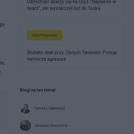
Olbrychski skarży się na rząd. "Napluł mi w
twarz", ale wystarczył list do Tuska
go
Głos Regionów
Brutalny atak przy Złotych Tarasach. Policja
namierza agresora
ie,
z
Blogi na ten temat
Tomasz Sakiewicz
Jarosław Warzecha