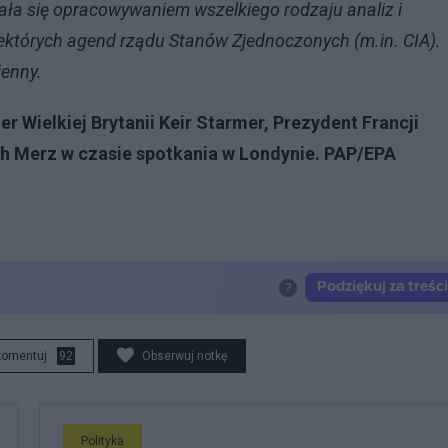
ła się opracowywaniem wszelkiego rodzaju analiz i
iektórych agend rządu Stanów Zjednoczonych (m.in. CIA).
ienny.
 Wielkiej Brytanii Keir Starmer, Prezydent Francji
h Merz w czasie spotkania w Londynie. PAP/EPA
komentuj
92
Obserwuj notkę
Polityka