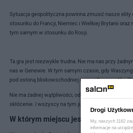
Sytuacja geopolityczna powinna zmusić nasze elity d
stosunku do Francji, Niemiec i Wielkiej Brytanii or
tym samym w stosunku do Rosji.
Ta gra jest niezwykle trudna. Nie ma nas przy żadny
nas w Genewie. W tym samym czasie, gdy Waszyngt
pod osłoną bliskowschodniej nocy z Rosją w Abu Za
Nie ma żadnej wątpliwości, od Berlina przez Kijów
skłócenie. I wszyscy na tym już korzystają.
Drogi Użytkow
W którym miejscu jest Polska?
My, naszych 1162 zau
informacje na urządze