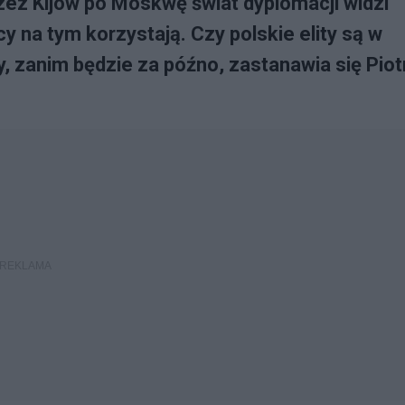
rzez Kijów po Moskwę świat dyplomacji widzi
 na tym korzystają. Czy polskie elity są w
y, zanim będzie za późno, zastanawia się Piot