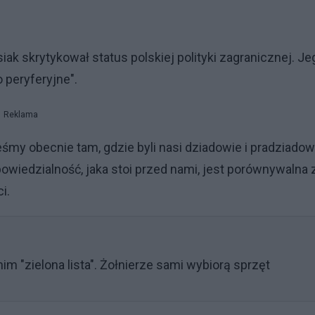
iak skrytykował status polskiej polityki zagranicznej. Je
 peryferyjne".
Reklama
eśmy obecnie tam, gdzie byli nasi dziadowie i pradziadow
owiedzialność, jaka stoi przed nami, jest porównywalna 
i.
nim "zielona lista". Żołnierze sami wybiorą sprzęt