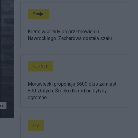
Rosja
Kreml wściekły po przemówieniu
Nawrockiego. Zacharowa dostała szału
800 plus
Morawiecki proponuje 3600 plus zamiast
800 złotych. Środki dla rodzin byłyby
ogromne
92
PiS