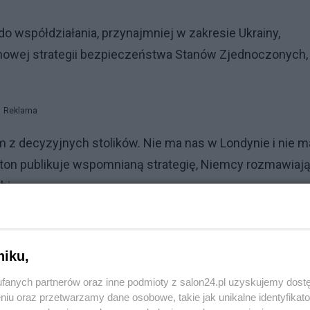
o współdziałania, przynajmniej w zakresie Ukrainy,
az nowej strategii bezpieczeństwa Stanów Zjednoczonych,
Reklama
m z decyzyjnych stolików. Nie ma nas w Londynie i nie m
on publikuje wspomnianą strategię, Niemcy rozmawiaj
bi.
 po Moskwę świat dyplomacji widzi nasze wewnętrzne
niku,
fanych partnerów oraz inne podmioty z salon24.pl uzyskujemy dost
niu oraz przetwarzamy dane osobowe, takie jak unikalne identyfikat