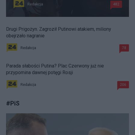
Redakcja
482
Drugi Prigożyn. Zagroził Putinowi atakiem, miliony
obejrzało nagranie
Redakcja
78
Parada słabości Putina? Plac Czerwony już nie
przypomina dawnej potęgi Rosji
Redakcja
206
#
PiS