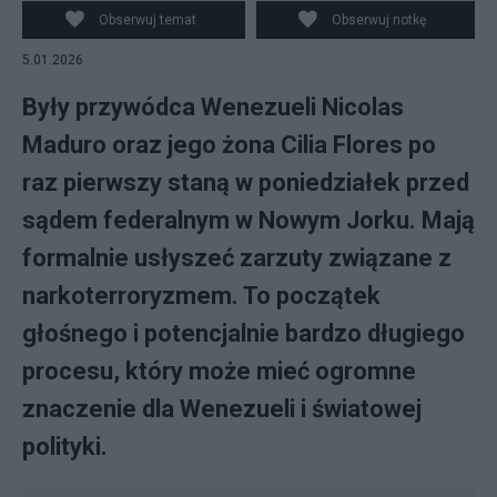
- areszt na Brooklynie, USA. fot. PAP
Obserwuj temat
Obserwuj notkę
5.01.2026
Były przywódca Wenezueli Nicolas
Maduro oraz jego żona Cilia Flores po
raz pierwszy staną w poniedziałek przed
sądem federalnym w Nowym Jorku. Mają
formalnie usłyszeć zarzuty związane z
narkoterroryzmem. To początek
głośnego i potencjalnie bardzo długiego
procesu, który może mieć ogromne
znaczenie dla Wenezueli i światowej
polityki.