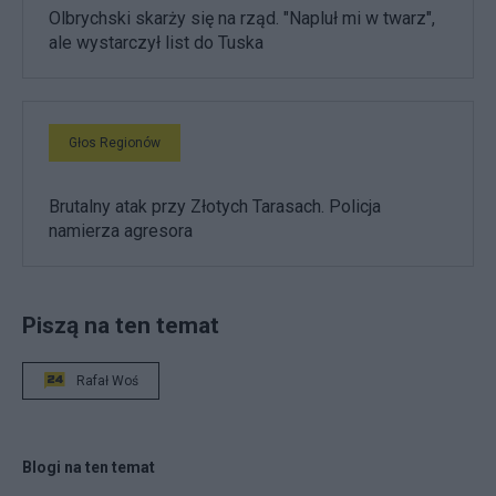
Olbrychski skarży się na rząd. "Napluł mi w twarz",
ale wystarczył list do Tuska
Głos Regionów
Brutalny atak przy Złotych Tarasach. Policja
namierza agresora
Piszą na ten temat
Rafał Woś
Blogi na ten temat