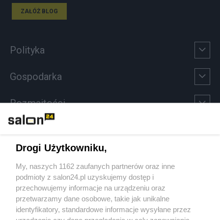
ZAŁÓŻ BLOG
Polityka
Gospodarka
Rozmaitości
Technologie
Drogi Użytkowniku,
Sport
My, naszych 1162 zaufanych partnerów oraz inne
podmioty z salon24.pl uzyskujemy dostęp i
Społeczeństwo
przechowujemy informacje na urządzeniu oraz
przetwarzamy dane osobowe, takie jak unikalne
Kultura
identyfikatory, standardowe informacje wysyłane przez
urządzenie czy dane przeglądania w celu zapewniania