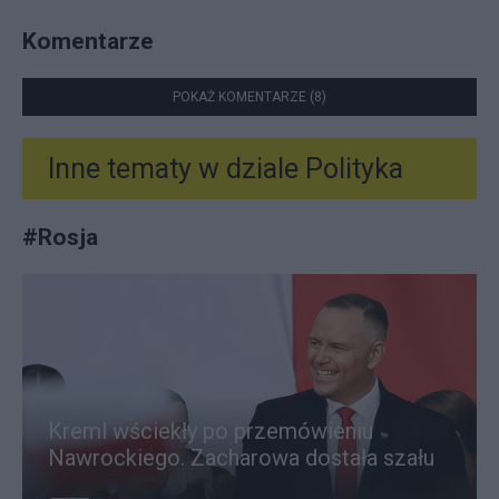
Komentarze
POKAŻ KOMENTARZE (8)
Inne tematy w dziale
Polityka
#
Rosja
Kreml wściekły po przemówieniu
Nawrockiego. Zacharowa dostała szału