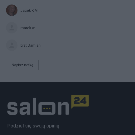
Jacek K.M.
marek.w
brat Damian
Napisz notkę
Podziel się swoją opinią