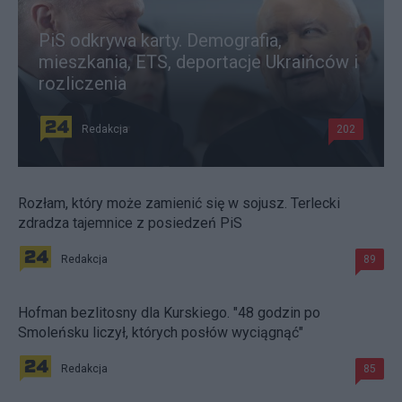
PiS odkrywa karty. Demografia,
mieszkania, ETS, deportacje Ukraińców i
rozliczenia
Redakcja
202
Rozłam, który może zamienić się w sojusz. Terlecki
zdradza tajemnice z posiedzeń PiS
Redakcja
89
Hofman bezlitosny dla Kurskiego. "48 godzin po
Smoleńsku liczył, których posłów wyciągnąć"
Redakcja
85