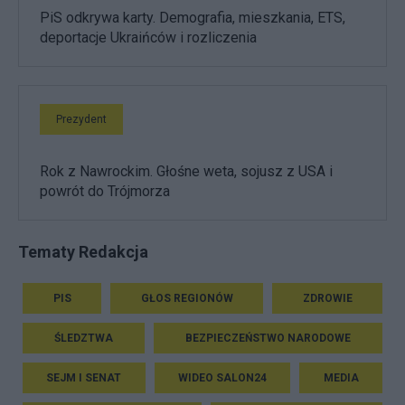
PiS odkrywa karty. Demografia, mieszkania, ETS,
deportacje Ukraińców i rozliczenia
Prezydent
Rok z Nawrockim. Głośne weta, sojusz z USA i
powrót do Trójmorza
Tematy Redakcja
PIS
GŁOS REGIONÓW
ZDROWIE
ŚLEDZTWA
BEZPIECZEŃSTWO NARODOWE
SEJM I SENAT
WIDEO SALON24
MEDIA