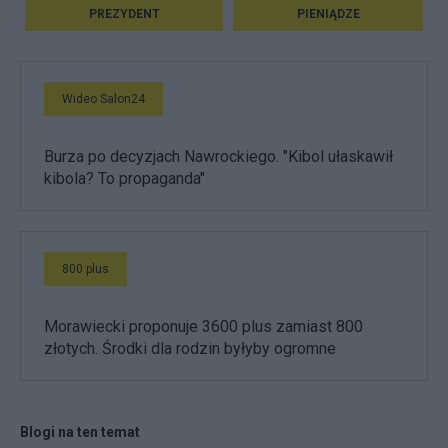
PREZYDENT
PIENIĄDZE
Wideo Salon24
Burza po decyzjach Nawrockiego. "Kibol ułaskawił
kibola? To propaganda"
800 plus
Morawiecki proponuje 3600 plus zamiast 800
złotych. Środki dla rodzin byłyby ogromne
Blogi na ten temat