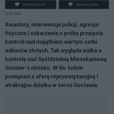
Zgromadzenia/ FB+Canva
Obserwuj temat
Obserwuj notkę
12.01.2026
Awantury, interwencja policji, agresja
fizyczna i oskarżenia o próbę przejęcia
kontroli nad majątkiem wartym setki
milionów złotych. Tak wygląda walka o
kontrolę nad Spółdzielnią Mieszkaniową
Gocław–Lotnisko. W tle: ludzie
powiązani z aferą reprywatyzacyjną i
atrakcyjna działka w sercu Gocławia.