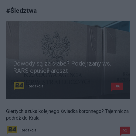
#
Śledztwa
Dowody są za słabe? Podejrzany ws.
RARS opuścił areszt
Redakcja
106
Giertych szuka kolejnego świadka koronnego? Tajemnicza
podróż do Krala
Redakcja
52