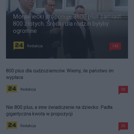
Morawiecki proponuje 3600 plus zamiast
800 złotych. Środki dla rodzin byłyby
ogromne
Redakcja
142
800 plus dla cudzoziemców. Wiemy, ile państwo im
wypłaca
Redakcja
58
Nie 800 plus, a inne świadczenie na dziecko. Padła
gigantyczna kwota w propozycji
Redakcja
55