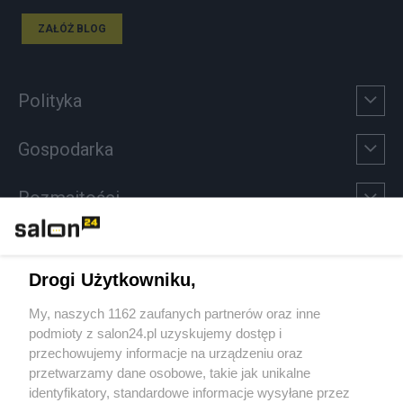
ZAŁÓŻ BLOG
Polityka
Gospodarka
Rozmaitości
Technologie
Drogi Użytkowniku,
Sport
My, naszych 1162 zaufanych partnerów oraz inne
podmioty z salon24.pl uzyskujemy dostęp i
Społeczeństwo
przechowujemy informacje na urządzeniu oraz
przetwarzamy dane osobowe, takie jak unikalne
Kultura
identyfikatory, standardowe informacje wysyłane przez