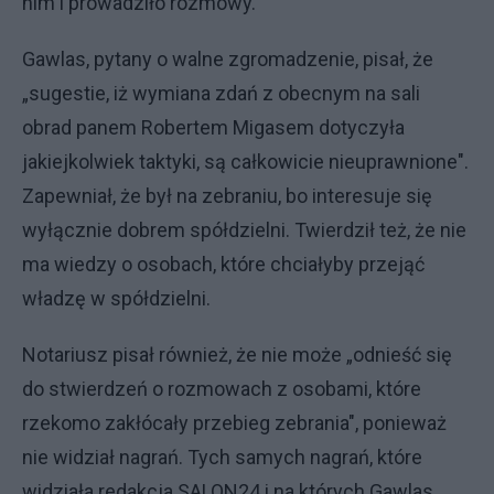
nim i prowadziło rozmowy.
Gawlas, pytany o walne zgromadzenie, pisał, że
„sugestie, iż wymiana zdań z obecnym na sali
obrad panem Robertem Migasem dotyczyła
jakiejkolwiek taktyki, są całkowicie nieuprawnione".
Zapewniał, że był na zebraniu, bo interesuje się
wyłącznie dobrem spółdzielni. Twierdził też, że nie
ma wiedzy o osobach, które chciałyby przejąć
władzę w spółdzielni.
Notariusz pisał również, że nie może „odnieść się
do stwierdzeń o rozmowach z osobami, które
rzekomo zakłócały przebieg zebrania", ponieważ
nie widział nagrań. Tych samych nagrań, które
widziała redakcja SALON24 i na których Gawlas