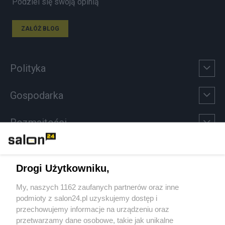
Podziel się swoją opinią
ZAŁÓŻ BLOG
Polityka
Gospodarka
Rozmaitości
Technologie
Drogi Użytkowniku,
Sport
My, naszych 1162 zaufanych partnerów oraz inne
podmioty z salon24.pl uzyskujemy dostęp i
Społeczeństwo
przechowujemy informacje na urządzeniu oraz
przetwarzamy dane osobowe, takie jak unikalne