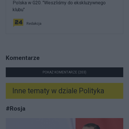
Polska w G20. "Weszliśmy do ekskluzywnego
klubu"
Redakcja
Komentarze
POKAŻ KOMENTARZE (203)
Inne tematy w dziale
Polityka
#
Rosja