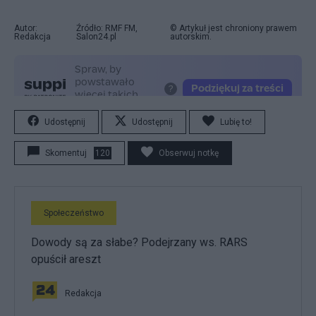
Autor:
Źródło: RMF FM,
© Artykuł jest chroniony prawem
Redakcja
Salon24.pl
autorskim.
Udostępnij
Udostępnij
Lubię to!
Skomentuj
120
Obserwuj notkę
Społeczeństwo
Dowody są za słabe? Podejrzany ws. RARS
opuścił areszt
Redakcja