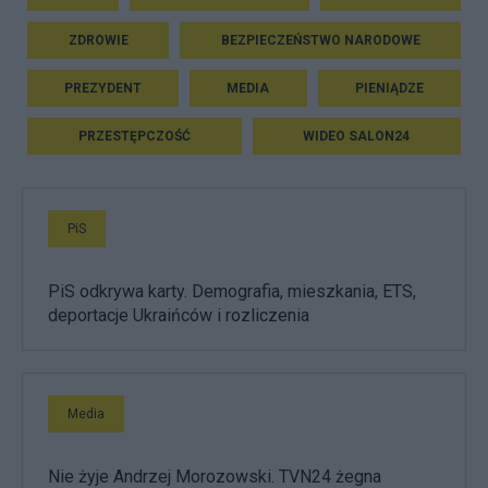
ZDROWIE
BEZPIECZEŃSTWO NARODOWE
PREZYDENT
MEDIA
PIENIĄDZE
PRZESTĘPCZOŚĆ
WIDEO SALON24
PiS
PiS odkrywa karty. Demografia, mieszkania, ETS,
deportacje Ukraińców i rozliczenia
Media
Nie żyje Andrzej Morozowski. TVN24 żegna