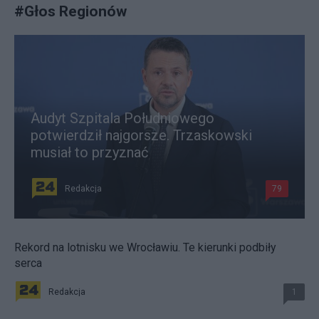
#
Głos Regionów
Audyt Szpitala Południowego
potwierdził najgorsze. Trzaskowski
musiał to przyznać
Redakcja
79
Rekord na lotnisku we Wrocławiu. Te kierunki podbiły
serca
Redakcja
1