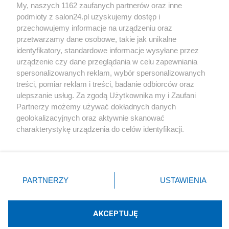
My, naszych 1162 zaufanych partnerów oraz inne
podmioty z salon24.pl uzyskujemy dostęp i
Społeczeństwo
przechowujemy informacje na urządzeniu oraz
przetwarzamy dane osobowe, takie jak unikalne
Kultura
identyfikatory, standardowe informacje wysyłane przez
urządzenie czy dane przeglądania w celu zapewniania
spersonalizowanych reklam, wybór spersonalizowanych
treści, pomiar reklam i treści, badanie odbiorców oraz
ulepszanie usług. Za zgodą Użytkownika my i Zaufani
X
Facebook
Instagram
Youtube
Partnerzy możemy używać dokładnych danych
geolokalizacyjnych oraz aktywnie skanować
charakterystykę urządzenia do celów identyfikacji.
Web Content Media sp. z o. o. © 2022
Ponieważ cenimy Twoją prywatność, prosimy o zgodę na
korzystanie z tych technologii poprzez kliknięcie
„Akceptuję”. Zgoda jest dobrowolna i zawsze możesz ją
Pomoc
O nas
Praca
Reklama
Kontakt
zmienić/wycofać klikając przycisk ustawień prywatności
PARTNERZY
USTAWIENIA
znajdujący się w lewym dolnym rogu strony
. Niektóre
rodzaje przetwarzania danych nie wymagają zgody
użytkownika, ale masz prawo sprzeciwić się takiemu
AKCEPTUJĘ
przetwarzaniu. Preferencje będą miały zastosowania tylko
Technologię dostarcza:
W3media.pl