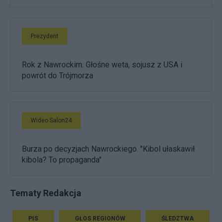
Prezydent
Rok z Nawrockim. Głośne weta, sojusz z USA i
powrót do Trójmorza
Wideo Salon24
Burza po decyzjach Nawrockiego. "Kibol ułaskawił
kibola? To propaganda"
Tematy Redakcja
PIS
GŁOS REGIONÓW
ŚLEDZTWA