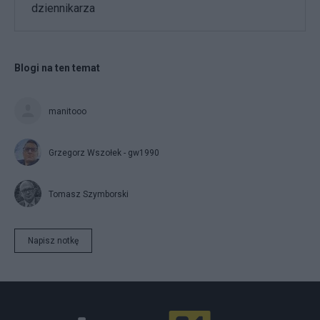
dziennikarza
Blogi na ten temat
manitooo
Grzegorz Wszołek - gw1990
Tomasz Szymborski
Napisz notkę