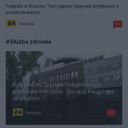
Tragedia w Brzesku. Tłum gapiów nagrywał śmigłowiec z
poszkodowanym
Redakcja
29
#
Służba zdrowia
Była prezes Szpitala Południowego
przerwała milczenie. Obciąża Kacprzyka
i polityków
Redakcja
62