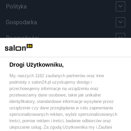
Polityka
Gospodarka
Rozmaitości
Technologie
Drogi Użytkowniku,
Sport
My, naszych 1162 zaufanych partnerów oraz inne
podmioty z salon24.pl uzyskujemy dostęp i
Społeczeństwo
przechowujemy informacje na urządzeniu oraz
przetwarzamy dane osobowe, takie jak unikalne
Kultura
identyfikatory, standardowe informacje wysyłane przez
urządzenie czy dane przeglądania w celu zapewniania
spersonalizowanych reklam, wybór spersonalizowanych
treści, pomiar reklam i treści, badanie odbiorców oraz
ulepszanie usług. Za zgodą Użytkownika my i Zaufani
X
Facebook
Instagram
Youtube