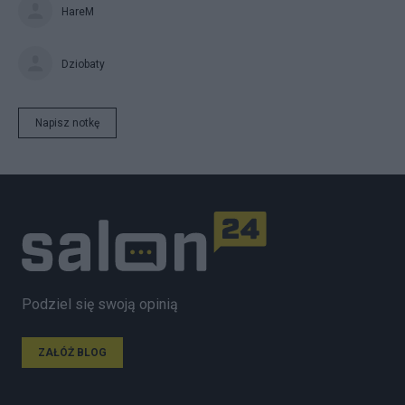
HareM
Dziobaty
Napisz notkę
Podziel się swoją opinią
ZAŁÓŻ BLOG