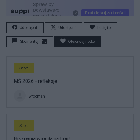
Udostępnij
Udostępnij
Lubię to!
Skomentuj
15
Obserwuj notkę
Sport
MŚ 2026 - refleksje
wrocman
Sport
Hiszpania wróciła na tron!