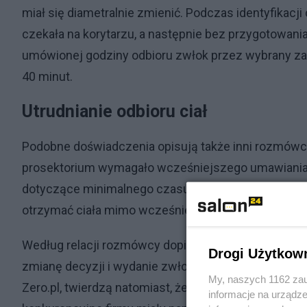
miał się diametralnie zmienić. Podczas identyfikacji 
czekała na korytarzu, a następnie bez przygotowania
umówionej godziny odbioru zwłok przez wybrany zak
40 minut.
Utrudnianie odbioru ciał
Podobne doświadczenia opisują także inni rozmówcy p
prosektorium wymagało wcześniejszego umawiania
dotyczące minimalnego czasu przetrzymywania ciała.
otrzymać ciała mimo wcześniejszych ustaleń.
Według relacji rozmówcy dopiero zapowiedź zgłos
Drogi Użytkow
zmianę decyzji i wydanie zwłok. Pracownicy szpital
My, naszych 1162 zau
Zero.pl, twierdzą natomiast, że rodziny były regula
informacje na urządze