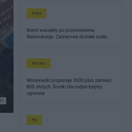
Rosja
Kreml wściekły po przemówieniu
Nawrockiego. Zacharowa dostała szału
800 plus
Morawiecki proponuje 3600 plus zamiast
800 złotych. Środki dla rodzin byłyby
ogromne
57
PiS