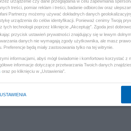
odbiorze ciał. - Habowski usilnie namawiał rodziny
przez urządzenie czy dane przeglądania w celu zapewniania sperson
ych treści, pomiar reklam i treści, badanie odbiorców oraz ulepszan
czką była jego wspólniczka w Pros-med. Rodziny są też
fani Partnerzy możemy używać dokładnych danych geolokalizacyjn
 powiedział jeden z informatorów portalu.
tykę urządzenia do celów identyfikacji. Ponieważ cenimy Twoją pry
z tych technologii poprzez kliknięcie „Akceptuję”. Zgoda jest dobro
ikając przycisk ustawień prywatności znajdujący się w lewym dolny
etwarzania danych nie wymagają zgody użytkownika, ale masz prawo 
. Preferencje będą miały zastosowania tylko na tej witrynie.
dku nocy. Zagrożenie jest realne
szymi informacjami, abyś mógł świadomie i komfortowo korzystać z
gółowe informacje dotyczące przetwarzania Twoich danych znajdzi
s
oraz po kliknięciu w „Ustawienia”.
USTAWIENIA