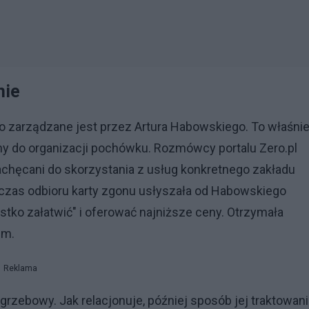
nie
 zarządzane jest przez Artura Habowskiego. To właśni
 do organizacji pochówku. Rozmówcy portalu Zero.pl
 zachęcani do skorzystania z usług konkretnego zakładu
czas odbioru karty zgonu usłyszała od Habowskiego
tko załatwić" i oferować najniższe ceny. Otrzymała
um.
Reklama
rzebowy. Jak relacjonuje, później sposób jej traktowani