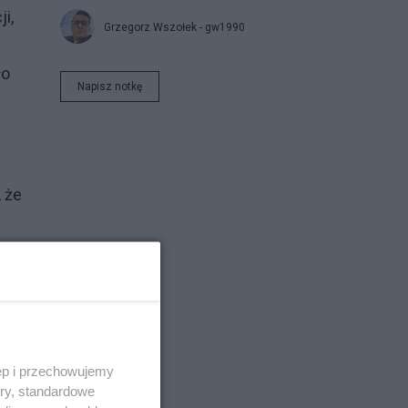
i,
Grzegorz Wszołek - gw1990
ło
Napisz notkę
 że
 nie
zez
ęp i przechowujemy
ory, standardowe