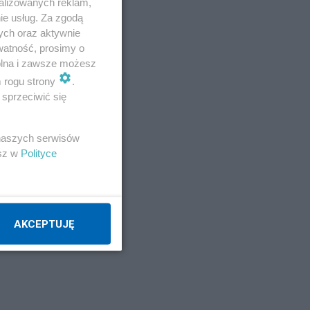
alizowanych reklam,
ie usług. Za zgodą
ych oraz aktywnie
watność, prosimy o
wolna i zawsze możesz
m rogu strony
.
sprzeciwić się
 naszych serwisów
esz w
Polityce
AKCEPTUJĘ