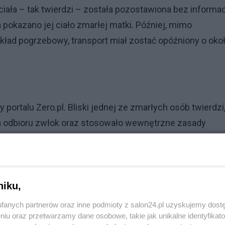
ciała – tak twierdzi – została pozostawiona bez informacj
 pokazano jej ciało zmarłej matki. Później, mimo
ład pogrzebowy, transport miał zostać opóźniony o oko
ortalu Zero.pl. Bliski jednej ze zmarłych osób twierdzi,
 odbioru zwłok oraz stosowało wewnętrzne zasady
 Firma pogrzebowa, która przyjechała z Podlasia, miała
zenia sprawy do Rzecznika Praw Pacjenta spowodowała
niku,
a oraz przedstawiciele branży pogrzebowej, cytowani pr
fanych partnerów oraz inne podmioty z salon24.pl uzyskujemy dost
rnie kierowane do jednego zakładu pogrzebowego, a
niu oraz przetwarzamy dane osobowe, takie jak unikalne identyfikat