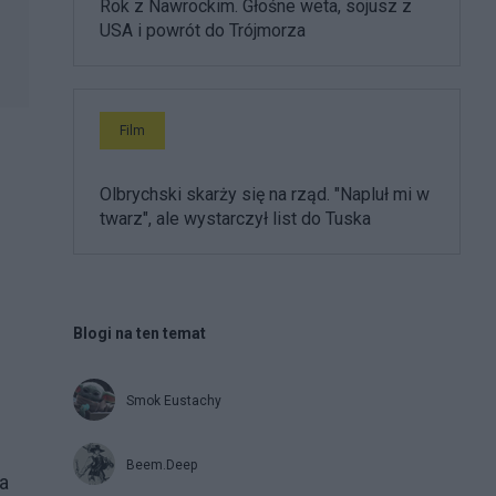
Rok z Nawrockim. Głośne weta, sojusz z
USA i powrót do Trójmorza
Film
Olbrychski skarży się na rząd. "Napluł mi w
e
twarz", ale wystarczył list do Tuska
Blogi na ten temat
Smok Eustachy
Beem.Deep
a