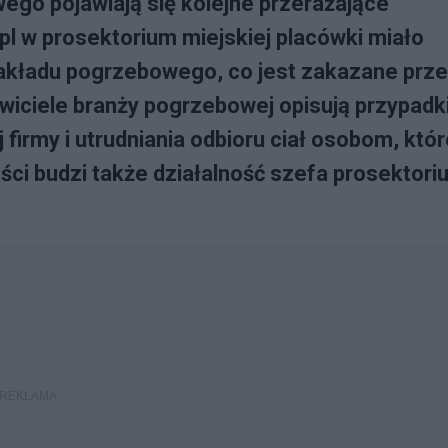
go pojawiają się kolejne przerażające
pl w prosektorium miejskiej placówki miało
akładu pogrzebowego, co jest zakazane prz
wiciele branży pogrzebowej opisują przypadk
 firmy i utrudniania odbioru ciał osobom, któ
ci budzi także działalność szefa prosektori