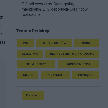
PiS odkrywa karty. Demografia,
mieszkania, ETS, deportacje Ukraińców i
rozliczenia
ez
i
Tematy Redakcja
re
um
PIS
GŁOS REGIONÓW
ZDROWIE
ŚLEDZTWA
BEZPIECZEŃSTWO NARODOWE
SEJM I SENAT
WIDEO SALON24
MEDIA
PREZYDENT
PIENIĄDZE
Prezydent