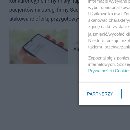
konkurencyjne firmy miały napotykać trudności przy 
informacje wysyłane 
wybór spersonalizowan
pacjentów na usługi firmy Sacrum, w której wspólni
Użytkownika my i Zau
atakowane ofertą przygotowywania ciał w szpitalu -
skanować charakterys
zgodę na korzystanie 
ją zmienić/wycofać kl
Niektóre rodzaje prz
Zobacz także
takiemu przetwarzaniu
Alert RCB wysłany w śro
Zapoznaj się z poniż
internetowych. Szcze
Prywatności
i
Cookie
PARTNERZY