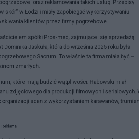
 pogrzebowej oraz reklamowania takich usług. Przepisy
w skór" w Łodzi i miały zapobiegać wykorzystywaniu
yskiwania klientów przez firmy pogrzebowe.
łaścicielem spółki Pros-med, zajmującej się sprzedażą
st Dominika Jaskuła, która do września 2025 roku była
 pogrzebowego Sacrum. To właśnie ta firma miała być –
dzinom zmarłych.
orium, które mają budzić wątpliwości. Habowski miał
anu zdjęciowego dla produkcji filmowych i serialowych.
organizacji scen z wykorzystaniem karawanów, trumie
Reklama