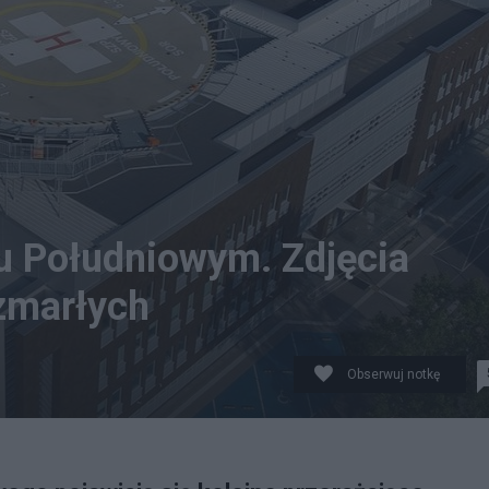
lu Południowym. Zdjęcia
 zmarłych
Obserwuj notkę