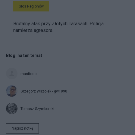
Głos Regionów
Brutalny atak przy Złotych Tarasach. Policja
namierza agresora
Blogi na ten temat
manitooo
Grzegorz Wszołek - gw1990
Tomasz Szymborski
Napisz notkę