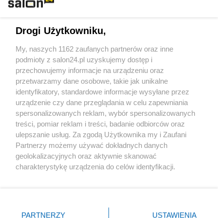
Technologie
Drogi Użytkowniku,
Sport
My, naszych 1162 zaufanych partnerów oraz inne
podmioty z salon24.pl uzyskujemy dostęp i
Społeczeństwo
przechowujemy informacje na urządzeniu oraz
przetwarzamy dane osobowe, takie jak unikalne
Kultura
identyfikatory, standardowe informacje wysyłane przez
urządzenie czy dane przeglądania w celu zapewniania
spersonalizowanych reklam, wybór spersonalizowanych
treści, pomiar reklam i treści, badanie odbiorców oraz
ulepszanie usług. Za zgodą Użytkownika my i Zaufani
X
Facebook
Instagram
Youtube
Partnerzy możemy używać dokładnych danych
geolokalizacyjnych oraz aktywnie skanować
charakterystykę urządzenia do celów identyfikacji.
Web Content Media sp. z o. o. © 2022
Ponieważ cenimy Twoją prywatność, prosimy o zgodę na
korzystanie z tych technologii poprzez kliknięcie
„Akceptuję”. Zgoda jest dobrowolna i zawsze możesz ją
Pomoc
O nas
Praca
Reklama
Kontakt
zmienić/wycofać klikając przycisk ustawień prywatności
PARTNERZY
USTAWIENIA