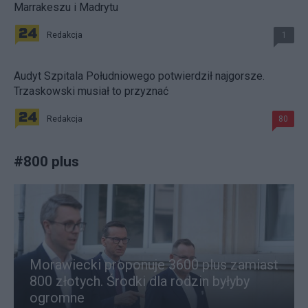
Marrakeszu i Madrytu
Redakcja
1
Audyt Szpitala Południowego potwierdził najgorsze.
Trzaskowski musiał to przyznać
Redakcja
80
#
800 plus
Morawiecki proponuje 3600 plus zamiast
800 złotych. Środki dla rodzin byłyby
ogromne