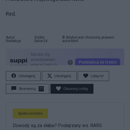
Red.
Autor:
Źródło:
© Artykuł jest chroniony prawem
Redakcja
Salon24
autorskim.
Udostępnij
Udostępnij
Lubię to!
Skomentuj
77
Obserwuj notkę
Społeczeństwo
Dowody są za słabe? Podejrzany ws. RARS