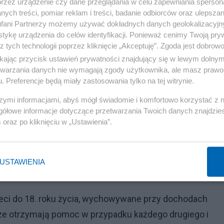
przez urządzenie czy dane przeglądania w celu zapewniania sperson
ych treści, pomiar reklam i treści, badanie odbiorców oraz ulepszan
fani Partnerzy możemy używać dokładnych danych geolokalizacyjn
Reklama
tykę urządzenia do celów identyfikacji. Ponieważ cenimy Twoją pry
z tych technologii poprzez kliknięcie „Akceptuję”. Zgoda jest dobro
0+", które mają promować i informować o programie
ikając przycisk ustawień prywatności znajdujący się w lewym dolny
ch przedszkolach, żłobkach i przez internet, korzystając
etwarzania danych nie wymagają zgody użytkownika, ale masz prawo 
gą ubiegać się: rodzice, opiekunowie prawni lub opiekuno
. Preferencje będą miały zastosowania tylko na tej witrynie.
samotnie wychowujący dzieci i rodzice w nieformalnych
szymi informacjami, abyś mógł świadomie i komfortowo korzystać z
tępcze i rozwodnicy - chodzi o rodziców, w domu któryc
gółowe informacje dotyczące przetwarzania Twoich danych znajdzi
s
oraz po kliknięciu w „Ustawienia”.
iosku nie jest pobierana opłata, a formalności należy
zystania z wniosków do pobrania na stronach internetow
od kwietnia. Jeśli rodzina złoży wniosek po 1 lipca,
USTAWIENIA
ym ubiegała się o pieniądze.
ieci do 18. roku życia, wychowywane przy dochodach
sze otrzymają pomoc w przypadku każdego drugiego i