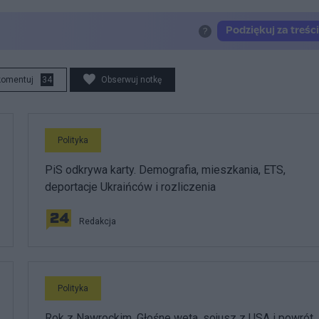
komentuj
34
Obserwuj notkę
Polityka
PiS odkrywa karty. Demografia, mieszkania, ETS,
deportacje Ukraińców i rozliczenia
Redakcja
Polityka
Rok z Nawrockim. Głośne weta, sojusz z USA i powrót