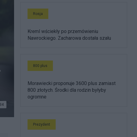
Rosja
Kreml wściekły po przemówieniu
Nawrockiego. Zacharowa dostała szału
800 plus
r
Morawiecki proponuje 3600 plus zamiast
800 złotych. Środki dla rodzin byłyby
ogromne
34
Prezydent