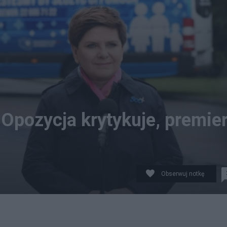
 Opozycja krytykuje, premie
Obserwuj notkę
. PAP/Radek Pietruszka