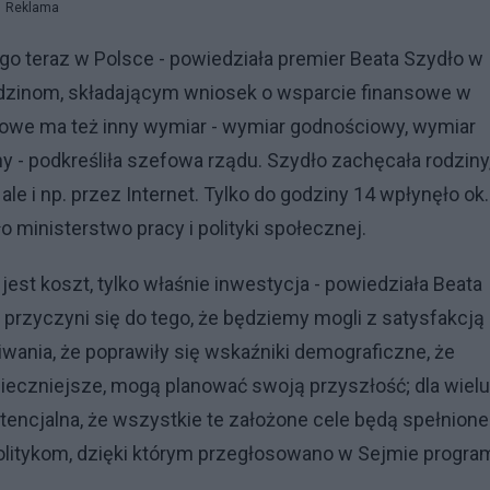
Reklama
go teraz w Polsce - powiedziała premier Beata Szydło w
odzinom, składającym wniosek o wsparcie finansowe w
ansowe ma też inny wymiar - wymiar godnościowy, wymiar
 - podkreśliła szefowa rządu. Szydło zachęcała rodziny
ale i np. przez Internet. Tylko do godziny 14 wpłynęło ok.
 ministerstwo pracy i polityki społecznej.
 jest koszt, tylko właśnie inwestycja - powiedziała Beata
 przyczyni się do tego, że będziemy mogli z satysfakcją
iwania, że poprawiły się wskaźniki demograficzne, że
ieczniejsze, mogą planować swoją przyszłość; dla wielu
encjalna, że wszystkie te założone cele będą spełnione
olitykom, dzięki którym przegłosowano w Sejmie progra