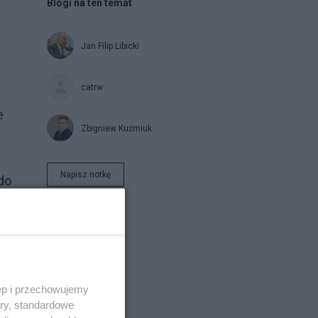
Blogi na ten temat
Jan Filip Libicki
catrw
e
Zbigniew Kuźmiuk
Napisz notkę
do
nie
ęp i przechowujemy
ory, standardowe