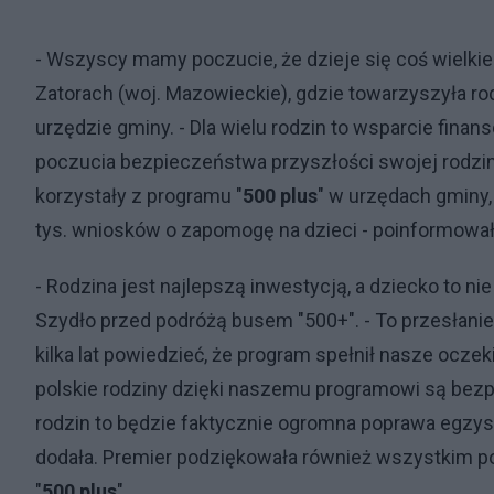
- Wszyscy mamy poczucie, że dzieje się coś wielkie
Zatorach (woj. Mazowieckie), gdzie towarzyszyła r
urzędzie gminy. - Dla wielu rodzin to wsparcie fin
poczucia bezpieczeństwa przyszłości swojej rodziny
korzystały z programu "
500 plus
" w urzędach gminy, 
tys. wniosków o zapomogę na dzieci - poinformowało
- Rodzina jest najlepszą inwestycją, a dziecko to nie
Szydło przed podróżą busem "500+". - To przesłanie
kilka lat powiedzieć, że program spełnił nasze oczek
polskie rodziny dzięki naszemu programowi są bezp
rodzin to będzie faktycznie ogromna poprawa egzyst
dodała. Premier podziękowała również wszystkim p
"
500 plus
".