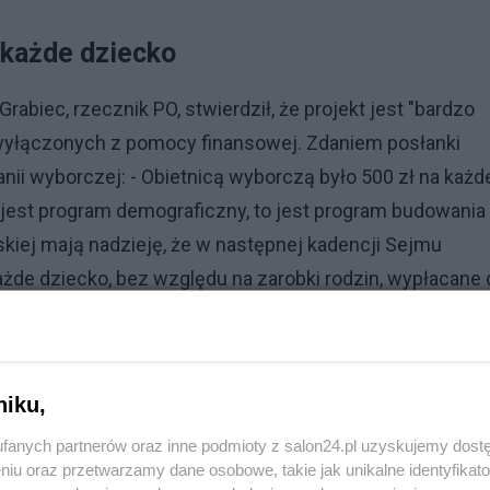
 każde dziecko
rabiec, rzecznik PO, stwierdził, że projekt jest "bardzo
i, wyłączonych z pomocy finansowej. Zdaniem posłanki
nii wyborczej: - Obietnicą wyborczą było 500 zł na każd
nie jest program demograficzny, to jest program budowania
lskiej mają nadzieję, że w następnej kadencji Sejmu
każde dziecko, bez względu na zarobki rodzin, wypłacane 
 propagandą. - Głównym problemem tego programu jest 
ale również to, że w przyszłym roku na ten program nie ma
niku,
fanych partnerów oraz inne podmioty z salon24.pl uzyskujemy dost
niu oraz przetwarzamy dane osobowe, takie jak unikalne identyfikat