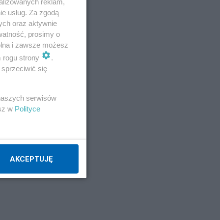
alizowanych reklam,
ie usług. Za zgodą
ych oraz aktywnie
watność, prosimy o
wolna i zawsze możesz
m rogu strony
.
 ze
sprzeciwić się
wie
 naszych serwisów
h
esz w
Polityce
ych
AKCEPTUJĘ