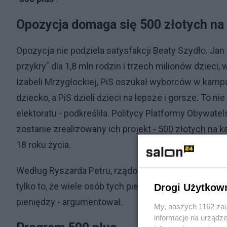
Opozycja domaga się
500 złotych na
Opozycja nie podziela satysfakcji Beaty Szydło. Jan G
przykry" dla 1,8 mln rodzin i trzech milionów dziec
Izabeli Mrzygłockiej, PiS oszukał wyborców w kampa
dziecko, a PiS dzieli dzieci na lepsze i gorsze. To 
elektoratu - podkreśliła. Politycy Platformy Obywate
zostanie zrealizowany ich projekt - 500 złotych na 
18 roku życia.
Według Ryszarda Petru, rządowy program jest tylko
tylko to, że wiele osób tych pieniędzy nie otrzyma, 
Drogi Użytkow
pieniędzy - argumentował.
My, naszych 1162 zau
informacje na urządze