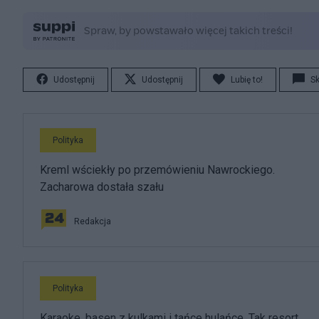
Udostępnij
Udostępnij
Lubię to!
S
Polityka
Kreml wściekły po przemówieniu Nawrockiego.
Zacharowa dostała szału
Redakcja
Polityka
Karaoke, basen z kulkami i tańce hulańce. Tak resort