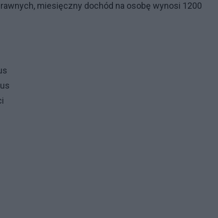
prawnych, miesięczny dochód na osobę wynosi 1200
us
lus
i