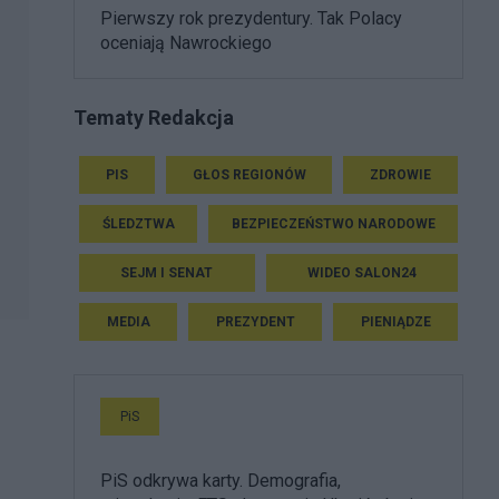
Pierwszy rok prezydentury. Tak Polacy
oceniają Nawrockiego
Tematy Redakcja
PIS
GŁOS REGIONÓW
ZDROWIE
ŚLEDZTWA
BEZPIECZEŃSTWO NARODOWE
SEJM I SENAT
WIDEO SALON24
MEDIA
PREZYDENT
PIENIĄDZE
PiS
PiS odkrywa karty. Demografia,