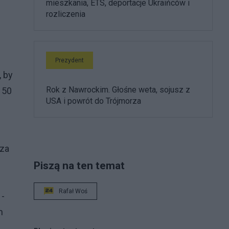
mieszkania, ETS, deportacje Ukraińców i
rozliczenia
Prezydent
, by
Rok z Nawrockim. Głośne weta, sojusz z
 50
USA i powrót do Trójmorza
 za
Piszą na ten temat
Rafał Woś
 -
m