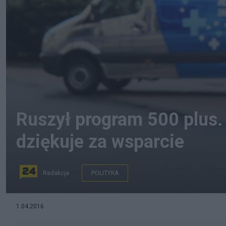
Ruszył program 500 plus.
dziękuje za wsparcie
Redakcja
POLITYKA
Premier Beata Szydło promuje program "500 plus". Fot
1.04.2016