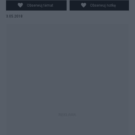
rzecz najbiedniejszych.
Obserwuj temat
Obserwuj notkę
3.05.2018