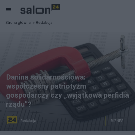
Strona główna
Redakcja
Danina solidarnościowa:
współczesny patriotyzm
gospodarczy czy „wyjątkowa perfidia
rządu”?
Redakcja
BIZNES
Danina solidarnościowa - najbogatsi zapłacą podatek na