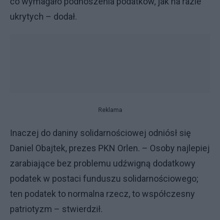
co wymagało podnoszenia podatków, jak na razie
ukrytych – dodał.
Reklama
Inaczej do daniny solidarnościowej odniósł się
Daniel Obajtek, prezes PKN Orlen. – Osoby najlepiej
zarabiające bez problemu udźwigną dodatkowy
podatek w postaci funduszu solidarnościowego;
ten podatek to normalna rzecz, to współczesny
patriotyzm – stwierdził.