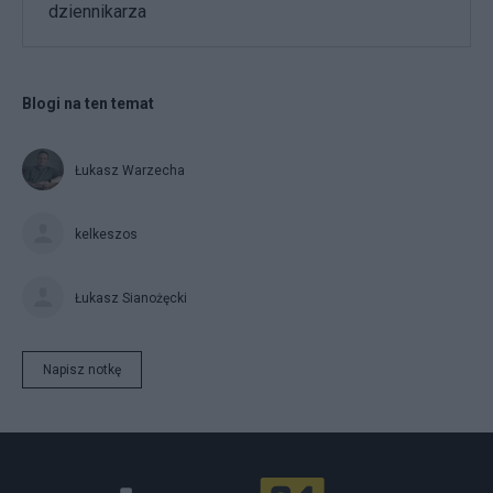
dziennikarza
Blogi na ten temat
Łukasz Warzecha
kelkeszos
Łukasz Sianożęcki
Napisz notkę