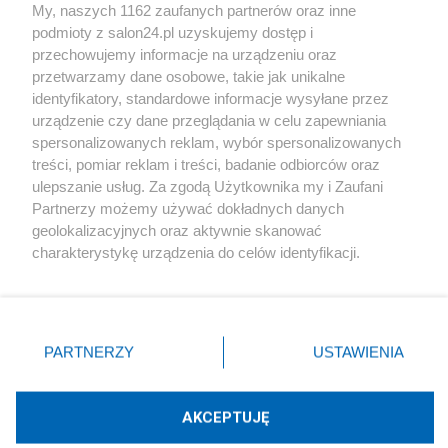
My, naszych 1162 zaufanych partnerów oraz inne
podmioty z salon24.pl uzyskujemy dostęp i
Społeczeństwo
przechowujemy informacje na urządzeniu oraz
przetwarzamy dane osobowe, takie jak unikalne
Kultura
identyfikatory, standardowe informacje wysyłane przez
urządzenie czy dane przeglądania w celu zapewniania
spersonalizowanych reklam, wybór spersonalizowanych
treści, pomiar reklam i treści, badanie odbiorców oraz
ulepszanie usług. Za zgodą Użytkownika my i Zaufani
X
Facebook
Instagram
Youtube
Partnerzy możemy używać dokładnych danych
geolokalizacyjnych oraz aktywnie skanować
charakterystykę urządzenia do celów identyfikacji.
Web Content Media sp. z o. o. © 2022
Ponieważ cenimy Twoją prywatność, prosimy o zgodę na
korzystanie z tych technologii poprzez kliknięcie
„Akceptuję”. Zgoda jest dobrowolna i zawsze możesz ją
Pomoc
O nas
Praca
Reklama
Kontakt
zmienić/wycofać klikając przycisk ustawień prywatności
PARTNERZY
USTAWIENIA
znajdujący się w lewym dolnym rogu strony
. Niektóre
rodzaje przetwarzania danych nie wymagają zgody
użytkownika, ale masz prawo sprzeciwić się takiemu
AKCEPTUJĘ
przetwarzaniu. Preferencje będą miały zastosowania tylko
Technologię dostarcza:
W3media.pl