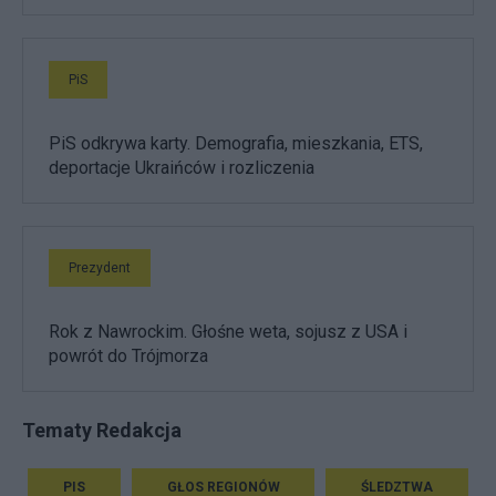
PiS
PiS odkrywa karty. Demografia, mieszkania, ETS,
deportacje Ukraińców i rozliczenia
Prezydent
Rok z Nawrockim. Głośne weta, sojusz z USA i
powrót do Trójmorza
Tematy Redakcja
PIS
GŁOS REGIONÓW
ŚLEDZTWA