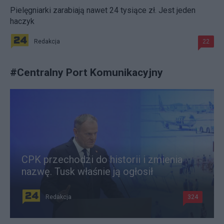
Pielęgniarki zarabiają nawet 24 tysiące zł. Jest jeden
haczyk
Redakcja
22
#
Centralny Port Komunikacyjny
CPK przechodzi do historii i zmienia
nazwę. Tusk właśnie ją ogłosił
Redakcja
324