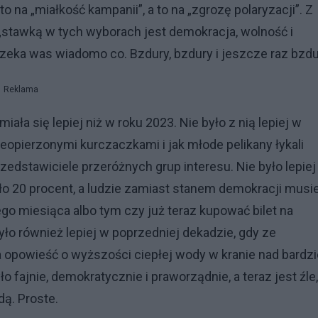
 na „miałkość kampanii”, a to na „zgrozę polaryzacji”. Z
e „stawką w tych wyborach jest demokracja, wolność i
 czeka was wiadomo co. Bzdury, bzdury i jeszcze raz bzdu
Reklama
ała się lepiej niż w roku 2023. Nie było z nią lepiej w
nieopierzonymi kurczaczkami i jak młode pelikany łykali
zedstawiciele przeróżnych grup interesu. Nie było lepiej
ło 20 procent, a ludzie zamiast stanem demokracji musie
go miesiąca albo tym czy już teraz kupować bilet na
yło również lepiej w poprzedniej dekadzie, gdy ze
opowieść o wyższości ciepłej wody w kranie nad bardzi
ło fajnie, demokratycznie i praworządnie, a teraz jest źle,
dą. Proste.