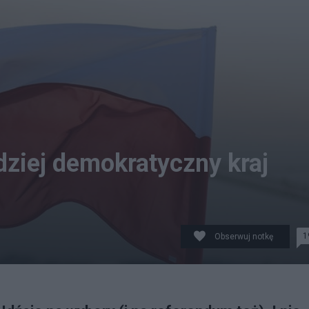
dziej demokratyczny kraj
1
Obserwuj notkę
BY-SA 2.0)