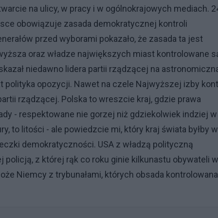
arcie na ulicy, w pracy i w ogólnokrajowych mediach. 2
lsce obowiązuje zasada demokratycznej kontroli
generałów przed wyborami pokazało, że zasada ta jest
 wyższa oraz władze największych miast kontrolowane s
h skazał niedawno lidera partii rządzącej na astronomiczn
polityka opozycji. Nawet na czele Najwyższej izby kont
partii rządzącej. Polska to wreszcie kraj, gdzie prawa
dy - respektowane nie gorzej niż gdziekolwiek indziej w
, to litości - ale powiedzcie mi, który kraj świata byłby w
eczki demokratyczności. USA z władzą polityczną
 policją, z której rąk co roku ginie kilkunastu obywateli 
oże Niemcy z trybunałami, których obsada kontrolowana