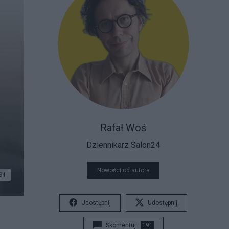
Rafał Woś
Dziennikarz Salon24
Nowości od autora
91
Udostępnij
Udostępnij
Skomentuj
191