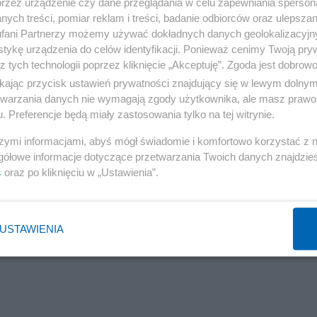
przez urządzenie czy dane przeglądania w celu zapewniania sperson
ych treści, pomiar reklam i treści, badanie odbiorców oraz ulepszan
fani Partnerzy możemy używać dokładnych danych geolokalizacyjn
tykę urządzenia do celów identyfikacji. Ponieważ cenimy Twoją pry
z tych technologii poprzez kliknięcie „Akceptuję”. Zgoda jest dobro
ikając przycisk ustawień prywatności znajdujący się w lewym dolny
etwarzania danych nie wymagają zgody użytkownika, ale masz prawo 
. Preferencje będą miały zastosowania tylko na tej witrynie.
szymi informacjami, abyś mógł świadomie i komfortowo korzystać z
gółowe informacje dotyczące przetwarzania Twoich danych znajdzi
s
oraz po kliknięciu w „Ustawienia”.
USTAWIENIA