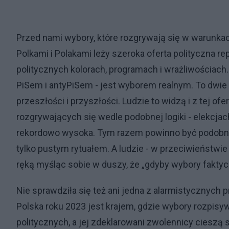
Przed nami wybory, które rozgrywają się w warunkac
Polkami i Polakami leży szeroka oferta polityczna r
politycznych kolorach, programach i wrażliwościa
PiSem i antyPiSem - jest wyborem realnym. To dwie o
przeszłości i przyszłości. Ludzie to widzą i z tej of
rozgrywających się wedle podobnej logiki - elekcja
rekordowo wysoka. Tym razem powinno być podobnie.
tylko pustym rytuałem. A ludzie - w przeciwieństwi
ręką myśląc sobie w duszy, że „gdyby wybory fakty
Nie sprawdziła się też ani jedna z alarmistycznych 
Polska roku 2023 jest krajem, gdzie wybory rozpisy
politycznych, a jej zdeklarowani zwolennicy cieszą