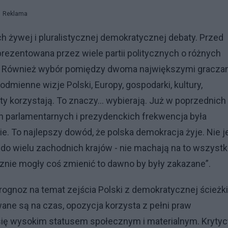
Reklama
h żywej i pluralistycznej demokratycznej debaty. Przed
eprezentowana przez wiele partii politycznych o różnych
ch. Również wybór pomiędzy dwoma największymi graczam
dmienne wizje Polski, Europy, gospodarki, kultury,
erty korzystają. To znaczy… wybierają. Już w poprzednich 
ch parlamentarnych i prezydenckich frekwencja była
 To najlepszy dowód, że polska demokracja żyje. Nie j
e do wielu zachodnich krajów - nie machają na to wszyst
cznie mogły coś zmienić to dawno by były zakazane”.
prognoz na temat zejścia Polski z demokratycznej ścieżki
wane są na czas, opozycja korzysta z pełni praw
 się wysokim statusem społecznym i materialnym. Krytyc