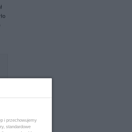
ł
rło
e
ęp i przechowujemy
ory, standardowe