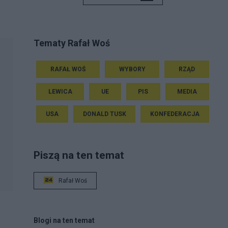
Tematy Rafał Woś
RAFAŁ WOŚ
WYBORY
RZĄD
LEWICA
UE
PIS
MEDIA
USA
DONALD TUSK
KONFEDERACJA
Piszą na ten temat
Rafał Woś
Blogi na ten temat