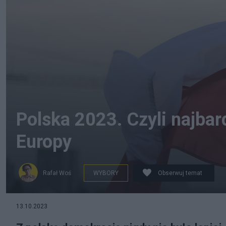
Polska 2023. Czyli najbar
Europy
Rafał Woś
WYBORY
Obserwuj temat
na zdjęciu: Flaga Polski. fot. Lukas Plewnia, Flickr (CC 
13.10.2023