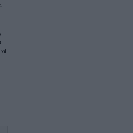
4
ą
a
roli
w