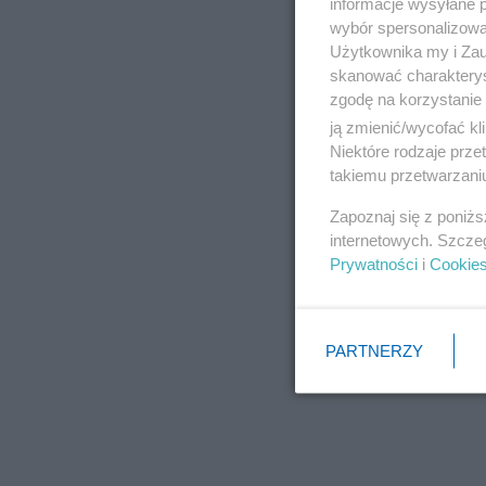
informacje wysyłane 
wybór spersonalizowan
Użytkownika my i Zau
skanować charakterys
zgodę na korzystanie 
ją zmienić/wycofać kl
Niektóre rodzaje prz
takiemu przetwarzaniu
Zapoznaj się z poniż
internetowych. Szcze
Prywatności
i
Cookie
PARTNERZY