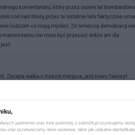
ralnego komentariatu, który przez osiem lat bombardowa
eli coś nad Wisłą przez te ostatnie lata faktycznie uma
enie ludziom co mają myśleć. Ze śmiercią demokracji ni
o mainstreamu nie musi być przecież dobre ani dla
 jest.
. Zacięta walka o trzecie miejsce, jest nowy faworyt
niku,
fanych partnerów oraz inne podmioty z salon24.pl uzyskujemy dost
niu oraz przetwarzamy dane osobowe, takie jak unikalne identyfikat