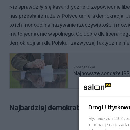
Nie sprawdziły się kasandryczne przepowiednie libe
nas przesłaniem, że w Polsce umiera demokracja. Jeż
to ich monopol na nazywanie rzeczywistości i mówi
ma to jednak nic wspólnego. Co dobre dla liberalneg
demokracji ani dla Polski. I zazwyczaj faktycznie nie
Zobacz także
Najnowsze sondaże IBRiS
Najbardziej demokratyczne wybory
Drogi Użytkow
My, naszych 1162 zau
informacje na urządze