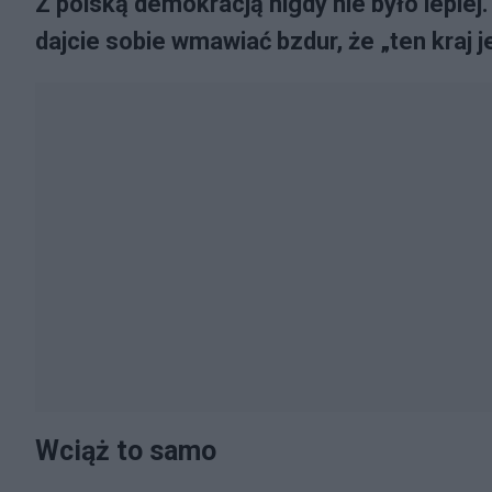
Z polską demokracją nigdy nie było lepiej.
dajcie sobie wmawiać bzdur, że „ten kraj j
Wciąż to samo