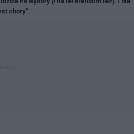
 Idźcie na wybory (i na referendum też). I nie
est chory”.