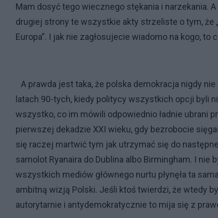
Mam dosyć tego wiecznego stękania i narzekania. A to
drugiej strony te wszystkie akty strzeliste o tym, ż
Europa”. I jak nie zagłosujecie wiadomo na kogo, to
A prawda jest taka, że polska demokracja nigdy nie mi
latach 90-tych, kiedy politycy wszystkich opcji byli 
wszystko, co im mówili odpowiednio ładnie ubrani pr
pierwszej dekadzie XXI wieku, gdy bezrobocie sięga
się raczej martwić tym jak utrzymać się do następne
samolot Ryanaira do Dublina albo Birmingham. I nie b
wszystkich mediów głównego nurtu płynęła ta sama 
ambitną wizją Polski. Jeśli ktoś twierdzi, że wtedy by
autorytarnie i antydemokratycznie to mija się z praw