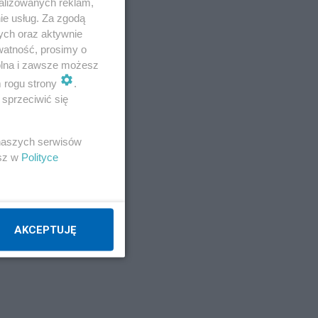
alizowanych reklam,
ie usług. Za zgodą
ych oraz aktywnie
watność, prosimy o
wolna i zawsze możesz
m rogu strony
.
sprzeciwić się
 naszych serwisów
esz w
Polityce
AKCEPTUJĘ