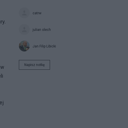
catrw
ry.
julian olech
Jan Filip Libicki
Napisz notkę
 w
li
ej