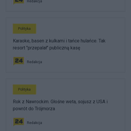
Redakcja
Polityka
Karaoke, basen z kulkami i tańce hulańce. Tak
resort "przepalał" publiczną kasę
Redakcja
Polityka
Rok z Nawrockim. Głośne weta, sojusz z USA i
powrót do Trójmorza
Redakcja