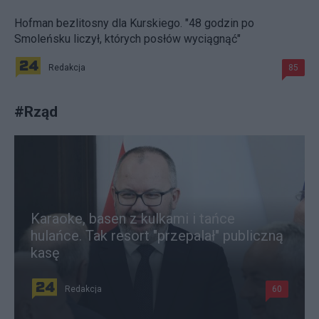
Hofman bezlitosny dla Kurskiego. "48 godzin po
Smoleńsku liczył, których posłów wyciągnąć"
Redakcja
85
#
Rząd
Karaoke, basen z kulkami i tańce
hulańce. Tak resort "przepalał" publiczną
kasę
Redakcja
60