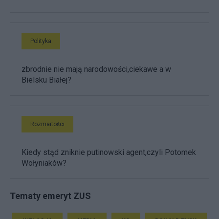
Polityka
zbrodnie nie mają narodowości,ciekawe a w
Bielsku Białej?
Rozmaitości
Kiedy stąd zniknie putinowski agent,czyli Potomek
Wołyniaków?
Tematy emeryt ZUS