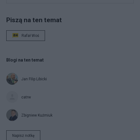
Piszą na ten temat
Rafał Woś
Blogi na ten temat
Jan Filip Libicki
catrw
Zbigniew Kuźmiuk
Napisz notkę