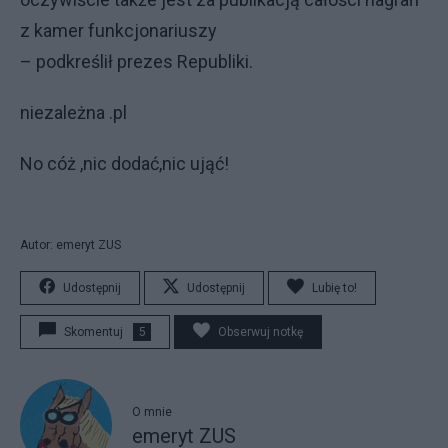
z kamer funkcjonariuszy
– podkreślił prezes Republiki.
niezależna .pl
No cóż ,nic dodać,nic ująć!
Autor: emeryt ZUS
Udostępnij
Udostępnij
Lubię to!
Skomentuj
5
Obserwuj notkę
O mnie
emeryt ZUS