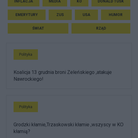
INFLACJA
MEDIA
KO
DONALD TUSK
EMERYTURY
ZUS
USA
HUMOR
ŚWIAT
RZĄD
Polityka
Koalicja 13 grudnia broni Zeleńskiego ,atakuje
Nawrockiego!
Polityka
Grodzki kłamie,Trzaskowski kłamie ,wszyscy w KO
kłamią?