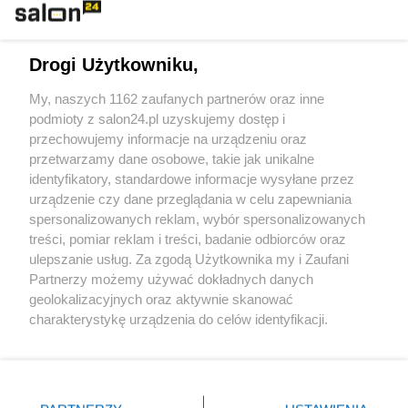
Technologie
Drogi Użytkowniku,
Sport
My, naszych 1162 zaufanych partnerów oraz inne
podmioty z salon24.pl uzyskujemy dostęp i
Społeczeństwo
przechowujemy informacje na urządzeniu oraz
przetwarzamy dane osobowe, takie jak unikalne
Kultura
identyfikatory, standardowe informacje wysyłane przez
urządzenie czy dane przeglądania w celu zapewniania
spersonalizowanych reklam, wybór spersonalizowanych
treści, pomiar reklam i treści, badanie odbiorców oraz
ulepszanie usług. Za zgodą Użytkownika my i Zaufani
X
Facebook
Instagram
Youtube
Partnerzy możemy używać dokładnych danych
geolokalizacyjnych oraz aktywnie skanować
charakterystykę urządzenia do celów identyfikacji.
Web Content Media sp. z o. o. © 2022
Ponieważ cenimy Twoją prywatność, prosimy o zgodę na
korzystanie z tych technologii poprzez kliknięcie
„Akceptuję”. Zgoda jest dobrowolna i zawsze możesz ją
Pomoc
O nas
Praca
Reklama
Kontakt
zmienić/wycofać klikając przycisk ustawień prywatności