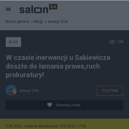
Strona główna
Blogi
emeryt ZUS
208
BLOG
W czasie inerwencji u Sakiewicza
doszło do łamania prawa,ruch
prokuratury!
emeryt ZUS
POLITYKA
Obserwuj notkę
3.06.2026 , ostatnia aktualizacja: 3.06.2026, 17:56