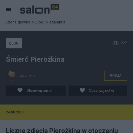
Strona główna
Blogi
adamkuz
227
BLOG
Śmierć Pierożkina
adamkuz
ROSJA
Obserwuj temat
Obserwuj notkę
24.08.2023
Liczne zdjęcia Pierożkina w otoczeniu