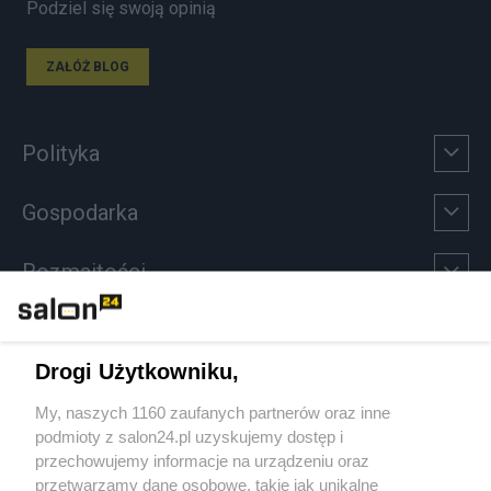
Podziel się swoją opinią
ZAŁÓŻ BLOG
Polityka
Gospodarka
Rozmaitości
Technologie
Drogi Użytkowniku,
Sport
My, naszych 1160 zaufanych partnerów oraz inne
podmioty z salon24.pl uzyskujemy dostęp i
Społeczeństwo
przechowujemy informacje na urządzeniu oraz
przetwarzamy dane osobowe, takie jak unikalne