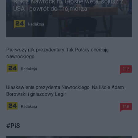
Rok z Nawrockim. Głośne weta, sojusz z
USA i powrót do Trójmorza
Redakcja
Pierwszy rok prezydentury. Tak Polacy oceniają
Nawrockiego
Redakcja
212
Ułaskawienia prezydenta Nawrockiego. Na liście Adam
Borowski i gniazdowy Legii
Redakcja
118
#
PiS