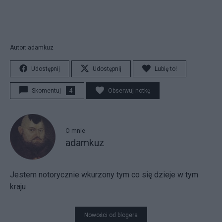
Autor: adamkuz
Udostępnij
Udostępnij
Lubię to!
Skomentuj
4
Obserwuj notkę
O mnie
adamkuz
Jestem notorycznie wkurzony tym co się dzieje w tym
kraju
Nowości od blogera