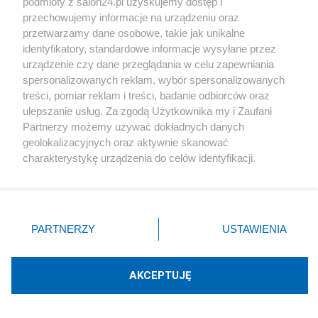
podmioty z salon24.pl uzyskujemy dostęp i
przechowujemy informacje na urządzeniu oraz
Sport
przetwarzamy dane osobowe, takie jak unikalne
identyfikatory, standardowe informacje wysyłane przez
urządzenie czy dane przeglądania w celu zapewniania
Społeczeństwo
spersonalizowanych reklam, wybór spersonalizowanych
treści, pomiar reklam i treści, badanie odbiorców oraz
Kultura
ulepszanie usług. Za zgodą Użytkownika my i Zaufani
Partnerzy możemy używać dokładnych danych
geolokalizacyjnych oraz aktywnie skanować
charakterystykę urządzenia do celów identyfikacji.
Ponieważ cenimy Twoją prywatność, prosimy o zgodę na
X
Facebook
Instagram
Youtube
korzystanie z tych technologii poprzez kliknięcie
„Akceptuję”. Zgoda jest dobrowolna i zawsze możesz ją
zmienić/wycofać klikając przycisk ustawień prywatności
PARTNERZY
USTAWIENIA
Web Content Media sp. z o. o. © 2022
znajdujący się w lewym dolnym rogu strony
. Niektóre
rodzaje przetwarzania danych nie wymagają zgody
Pomoc
O nas
Praca
Reklama
Kontakt
użytkownika, ale masz prawo sprzeciwić się takiemu
AKCEPTUJĘ
przetwarzaniu. Preferencje będą miały zastosowania tylko
na tej witrynie.