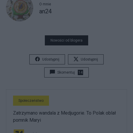
O mnie
an24
Nowości od blogera
Udostępnij
Udostępnij
Skomentuj
14
Społeczeństwo
Zatrzymano wandala z Medjugorie. To Polak oblał
pomnik Maryi