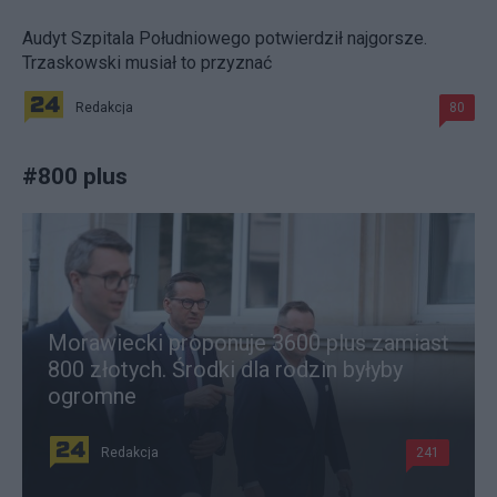
Audyt Szpitala Południowego potwierdził najgorsze.
Trzaskowski musiał to przyznać
Redakcja
80
#
800 plus
Morawiecki proponuje 3600 plus zamiast
800 złotych. Środki dla rodzin byłyby
ogromne
Redakcja
241