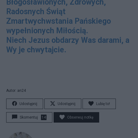
Błogosławionych, Zdrowych,
Radosnych Świąt
Zmartwychwstania Pańskiego
wypełnionych Miłością.
Niech Jezus obdarzy Was darami, a
Wy je chwytajcie.
Autor: an24
Udostępnij
Udostępnij
Lubię to!
Skomentuj
14
Obserwuj notkę