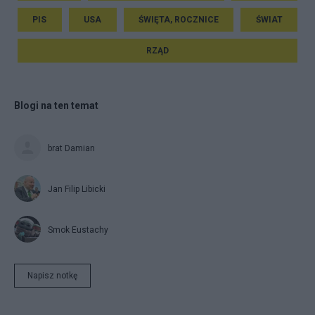
PIS
USA
ŚWIĘTA, ROCZNICE
ŚWIAT
RZĄD
Blogi na ten temat
brat Damian
Jan Filip Libicki
Smok Eustachy
Napisz notkę