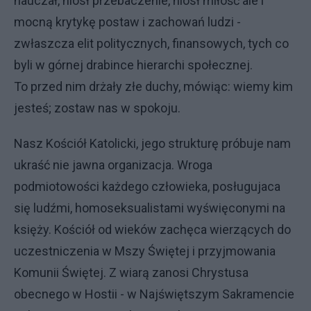
nauczał, niósł przebaczenie, niósł miłość ale i
mocną krytykę postaw i zachowań ludzi -
zwłaszcza elit politycznych, finansowych, tych co
byli w górnej drabince hierarchi społecznej.
To przed nim drżały złe duchy, mówiąc: wiemy kim
jesteś; zostaw nas w spokoju.
Nasz Kościół Katolicki, jego strukturę próbuje nam
ukraść nie jawna organizacja. Wroga
podmiotowości każdego człowieka, posługujaca
się ludźmi, homoseksualistami wyświęconymi na
księży. Kościół od wieków zachęca wierzących do
uczestniczenia w Mszy Świętej i przyjmowania
Komunii Świętej. Z wiarą zanosi Chrystusa
obecnego w Hostii - w Najświętszym Sakramencie