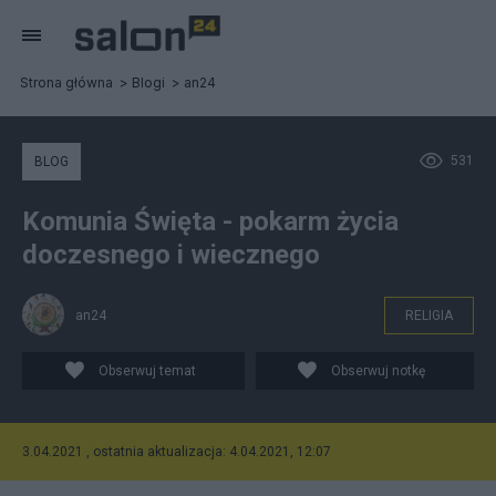
Strona główna
Blogi
an24
531
BLOG
Komunia Święta - pokarm życia
doczesnego i wiecznego
an24
RELIGIA
Obserwuj temat
Obserwuj notkę
3.04.2021 , ostatnia aktualizacja: 4.04.2021, 12:07