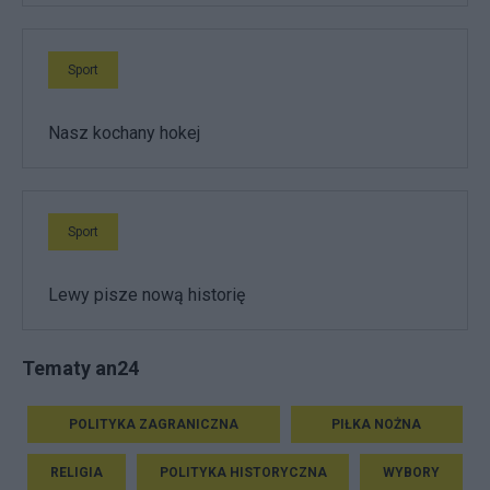
Sport
Nasz kochany hokej
Sport
Lewy pisze nową historię
Tematy an24
POLITYKA ZAGRANICZNA
PIŁKA NOŻNA
RELIGIA
POLITYKA HISTORYCZNA
WYBORY